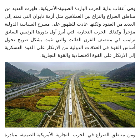
وفي أعقاب بداية الحرب الباردة الصينية-الأمريكية، ظهرت العديد من
الفيديوهات
مناطق الصراع والنزاع بين العملاقين مثل أزمة تايوان التي تمتد إلى
العديد من العقود ولكنها عادت للظهور على مسرح السياسة الدولية
الرعاة
مؤخراً. وكذلك الحرب التجارية التي أبرز أول بذورها الرئيس السابق
ترامب في منتصف القرن الفائت والتي تثبت بشكل صريح تحول
الشركاء
أساس القوة في العلاقات الدولية من الارتكاز على القوة العسكرية
إلى الارتكاز على القوة الاقتصادية والقوة التجارية.
Gallery
لغة
español
Swahili
English
Arabic
French
ومن مناطق الصراع في الحرب التجارية الأمريكية-الصينية، مبادرة