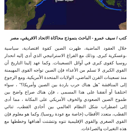
إرث جمال عبدالناصر
أخبار
كتب / سيف عمرو - الباحث بنموذج محاكاة الاتحاد الافريقي، مصر
شروط وأحكام منحة ناصر للقيادة الدولية
خلال العقود الماضية، ظهرت الصين كقوة اقتصادية، سياسية
منحة ناصر للقيادة الدولية
،وعسكرية كبرى. وذلك مع الفراغ الاستراتيجي الذي أدى إليه انحدار
روسيا كقوى كبرى في أوائل التسعينات. وكما عهد إلينا التاريخ أن
مرجعياتنا
القوى الكبرى لا تسلم من الأعداء فإن الصين تواجه القوى المهيمنة
منذ تسعينات القرن الماضي، الولايات المتحدة الأمريكية. ومع الرجوع
المواطن العالمي
إلى المناقشة "هل هناك حرب باردة بين الصين وأمريكا؟" ، سواء
اختلفنا أو أتفقنا على هذا المسمى ، فإن هناك صراع واضح بين
الرواد
طموح الصين الصعودي والخوف الأمريكي على المكانة ، مما أدى
إلى اضطراب شكل النظام العالمي بين أحادي القطب، ثنائي
القطب، متعدد الأقطاب (خاصة مع عودة روسيا). وكما هو معلوم فإن
فرص
القوى الصغرى والقوى الإقليمية تتوه وتتشتت أهدافها وخططها مع
هذه التغيرات والصراعات.
وثائق