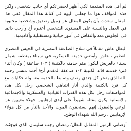
لم أقل هذه المقدمة لكي أظهر لحضراتكم أي جانب شخصي، ولكن
إرث جمال عبدالناصر
هذه المواقف هوا ما جعلني اليوم في كتابة هذا المقال ففي هذا
المقال سعدت بأن يكون المقال عن زميل وصديق وشخصية محبوبة
أخبار
في العمل وبالنسبة على المستوى الشخصي أعتبره أخ وأرحب دائما
في الجلوس معه والنقاش في أمور حياتية ومستقبلية وأكاديمية.
شروط وأحكام منحة ناصر للقيادة الدولية
البطل عاش مقاتلاً في سلاح الصاعقة المصرية في الجيش المصري
منحة ناصر للقيادة الدولية
العظيم ، عاش وأمضي خدمته العسكرية في سيناء بمنطقة شمال
سيناء بالعريش ليكون مقر خدمته بالكتيبة ( ١٠٣ صاعقة ) وكان أثناء
مرجعياتنا
فترة خدمته قائد الكتيبة ١٠٣ صاعقة المقدم أ.ح/ أحمد منسي رحمه
الله الذي يفخر كل جندي وصف وضابط بالخدمة معه وله حكايات مع
المواطن العالمي
كل فرد بالكتيبة والذي أثار انتباهي الشخصي رجل بكل هذه
المواصفات رجل بكل هذه القدرات القيادية والعسكرية والاجتماعية
الرواد
والإنسانية يكون مقتله شهيداً على أيدي إرهابيين جهلاء مغيبين عن
الوعي والعقول إنهم يستحقون الموت والأخذ بالثأر من كل هؤلاء
الإرهابيين ، رحم الله شهداء الوطن.
فرص
أوصاني الزميل المقاتل البطل/ رمضان رجب سليمان الذي فوجئت
وثائق