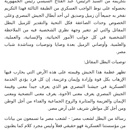
بتكريمه من السيد الرئيس/ عبد الفتاح السيسي رئيس الجمهورية
بحصوله على نوط الواجب العسكري من الطبقة الثالثة فهذا التكريم
الفيديوهات
نفخر به جميعاً أن زميل وصديق لي أحد أبطال الجيش المصري وعلى
الخصوص وحدات الصاعقة فكل التحية والتقدير للزميل البطل
الرعاة
المقاتل والتي لم تتغير وجهة نظري الشخصية فيه من الملاحظة
الشخصية في كل جوانب الأمور الحياتية، والإنسانية، والعملية،
الشركاء
والعلمية. وأوصاني الزميل بعدة وصايا وتوصيات ومناشدة شباب
مصر.
Gallery
توصيات البطل المقاتل:
تظهر عظمة هذا الجيش وقيمته على هذه الأرض التي يحارب فيها
لغة
الإرهاب بكل قوة وإرادة وإيمان وعزيمة، إن كل فرد يؤدي الخدمة
español
Swahili
English
العسكرية في جيشنا المصري هو الذي يعرف جيداً معنى وقيمة
الجيش المصري يعرف معنى الأخوة، يعرف معنى التضحية ومعنى
Arabic
French
الإيمان والعزيمة والمثابرة والروح الجماعية والفداء من أجل الوطن
ومن أجل كل مواطن شريف على أرض مصر.
رسالة من البطل لشعب مصر: - لشعب مصر ما تسمعون من بيانات
من مؤسستنا العسكرية فهو حقيقي فعلاً وليس مجرد كلام كما يظنون