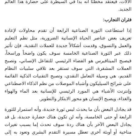
الآلات، فيعتقد مخطئاً أنه بدأ في السيطرة على حضارة هذا العالم
الجديد.
فئران التجارب:
إذا استطاعت الثورة الصناعية الرابعة أن تقدم محاولات لإعادة
تعريف بعض عناصر الحياة الإنسانية الضرورية، مثل نظم التعليم
والعمل والتسوق، وقدمت أشكالاً جديدة للعملات النقدية، فإن تأثير
ذلك عبر الثورة الصناعية الخامسة سوف يكون واضحاً وراسخاً،
فيصبح الميتافيرس هو الفضاء الرئيسي للتفاعل الإنساني، وتصبح
العملات المشفرة، التي سوف تستقر بعد تلافي سلبيات النظام
القديم، هي وسيلة التعامل النقدي، وتصبح التقنيات الذكية القائمة
على شرائح السيليكون وأشباه الموصلات من نظم الذكاء الاصطناعي
وإنترنت الأشياء هي المورد الرئيسي للإنسانية بعد الماء والهواء
والغذاء، ويصبح الإنسان هو محور الابتكار والتطوير.
قد يجادل البعض بأن ما يحدث ليس ثورة جديدة، وأنه استمرار للثورة
الرابعة أو حتى الخامسة، وأنه لن تكون هناك حضارة جديدة، بل قد
يجادل البعض الآخر بأن هناك ردة سوف تحدث إما بسبب تغيرات
مناخية أو أوبئة أخرى تعطل مسيرة التقدم البشري وتعود به إلى