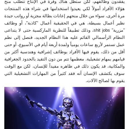
يفقدون وظائفهم، لكن ستظل هناك وفرة في الإنتاج تتطلب منح
هؤلاء الأفراد أمولاً لكي يعيدوا استخدامها في شراء هذه المنتجات
مرة أخرى، سواء من خلال منحهم إعانات بطالة مجزية أو رواتب جيدة
نظير أعمال بسيطة، هي في الحقيقية أعمال "كاذبة"، أو وظائف
"مزرية" shit jobs، وذلك تطبيقاً للنظرية الماركسية حتى لا يتداعى
النظام الرأسمالي القائم عليه هذا النظام الجديد، فنصل إلى نظم
عمل تستمر لأربع ساعات يومياً ولمدة أربعة أيام في الأسبوع، أو حتى
أقل من ذلك، يقوم فيها الأفراد بوظائف إشرافية وهندسية أكثر من
قيامهم بمهام تشغيلية. معظمها تتم من دون التقيد بالحدود الجغرافية
والمكانية، قد يكون ذلك في ظاهره مفيداً للإنسان، لكن مع الوقت
سوف يكتشف الإنسان أنه فقد كثيراً من المهارات التشغيلية التي
يقوم بها لصالح الآلات.