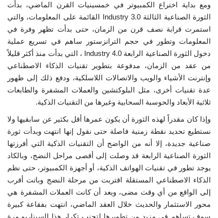
ومع بداية اختراع الكمبيوتر في خمسينيات القرن الماضي، بدأت
الثورة الصناعية الثالثة Industry 3.0 القائمة على المعلومات، والتي
استمرت قرابة نصف قرن من الزمان، حتى بدأت تظهر وفرة في
المعلومات وتطور في حجم الترانزستور ساهم في تسريع عملية
دخول الثورة الصناعية الرابعة Industry 4.0 ، التي بدأت منذ أكثر قليلاً
من عقد من الزمان، مدفوعة بتطوير تقنيات الذكاء الاصطناعي
وإنترنت الأشياء والويب والاتصالات اللاسلكية، ودفع ذلك إلى ظهور
عدة تقنيات أخرى، مثل البلوكتشين والعملات المشفرة والطابعات
ثلاثية الأبعاد والحوسبة السحابية وغيرها من التقنيات الذكية.
وإذا كان مقدراً لهذه الثورة أن يكون عمرها أقل بكثير عن سابقيها ولا
نستطيع تحديد نقطة زمنية فاصلة حتى نقول إنها انتهت وبدأت ثورة
صناعية جديدة، إلا أنه من الواضح أن التقنيات الذكية التي أفرزتها
الثورة الصناعية الرابعة قد وصلت إلى أقصى مراحل النضج، وبالكاد
يوجد تطور في تقنيات الهواتف الذكية، أو أجهزة الكمبيوتر، حتى نظم
الذكاء الاصطناعي المستقلة اقتربت من مرحلة النضج وباتت أقرب
إلى الواقع من أي وقت مضى، وبعد أن كانت العملات المشفرة هي
محور الاستثمار والحديث خلال العقد الماضي، انتهت بفقاعة كبيرة
سوف تساهم في مزيد من تطويرها لتجنب تكرار هذا السيناريو مرة