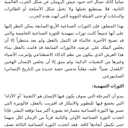
تماماً كأنك تسأل أحد جنود جيش الرومان عن شكل الحرب العالمية
الثانية، فلا يستطيع تخيلها ولا تخيل شكل الأسلحة أو الطائرات
الفيديوهات
والدبابات أو حتى القنبلة النووية التي أنهت هذه الحرب.
بهذا المنطق، فإن الثورات الصناعية الأربع السابقة يمكن النظر إليها
الرعاة
على أنها جميعاً كانت ثورات تمهيدية للثورة الصناعية الخامسة والتي
قد تصبح الأخيرة، فالبناء قد اكتمل بالفعل ولم يعد منتظراً إلا أن
الشركاء
يجلس الملك على عرشه، فالثورات السابقة قد قامت بالفعل ببناء
هذا العرش الذي يتكون من نظم الذكاء الاصطناعي وإنترنت الأشياء
Gallery
وغيرها من التقنيات الذكية، ولم يتبق إلا أن يجلس الإنسان الهجين
"المٌعدل تقنياً" عليه، معلناً تدشين حقبة جديدة من التاريخ الإنساني/
لغة
السايبورجي.
español
Swahili
English
الثورات التمهيدية:
Arabic
French
يبدو أن المرحلة التي سوف يكون فيها الإنسان هو "التقنية" أو "الأداة"
التي يخضع فيها للتطوير والابتكار قد اقتربت بالفعل، فالوتيرة التي
تسير بها الثورة الصناعية متسارعة بصورة أكبر مما توقعه البشر، فإذا
اتخذت الثورة الصناعية الأولى والثانية قرناً من الزمان لكل منهما
حتى تكتمل أبعادها كافة، فقد اتخذت الثورة الصناعية الثالثة نصف