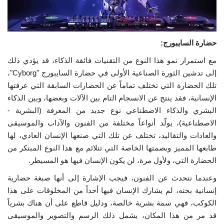
حضارة السايبورج:
مع استمرار نمو هذا النوع من التقنيات فائقة الذكاء، قد يؤدي ذلك
إلى تدشين الثورة الصناعية الأولى في حضارة السايبورج "Cyborg"،
تلك الحضارة التي تختلف تماماً عن الحضارات السابقة التي عرفتها
الإنسانية، فقد ينتج عن الانسجام التام بين الآلات وبعضها، وبين الذكاء
البشري والذكاء الاصطناعي نوع جديد من المعرفة (البشرية -
الاصطناعية)، يولّد أنواعاً مختلفة من الفنون والآداب والموسيقى
والعادات والتقاليد، تختلف عن تلك التي صنعها الإنسان العادي، لها
طابعها المميز وبصمتها الخاصة التي تتلائم مع هذا النوع المبتكر من
الحضارة التي، ولأول مرة، لن يكون الإنسان فيها هو المسيطر.
وعندما نتحدث عن الفنون، فيجب الإشارة إلى أنها صبغة حضارية
إنسانية بحته، لم يشارك الإنسان فيها أحداً من المخلوقات على هذا
الكوكب، فهي سمة بشرية خالصة، ودليل قاطع على أن هناك بشرياً
قد مر من هذا المكان، يشمل ذلك الرسم والتصوير والموسيقى