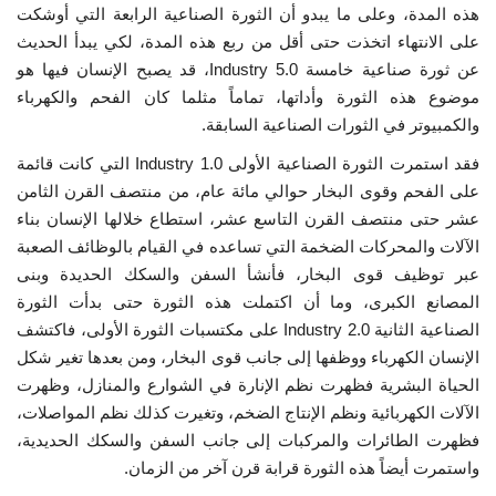
هذه المدة، وعلى ما يبدو أن الثورة الصناعية الرابعة التي أوشكت
على الانتهاء اتخذت حتى أقل من ربع هذه المدة، لكي يبدأ الحديث
عن ثورة صناعية خامسة Industry 5.0، قد يصبح الإنسان فيها هو
موضوع هذه الثورة وأداتها، تماماً مثلما كان الفحم والكهرباء
والكمبيوتر في الثورات الصناعية السابقة.
فقد استمرت الثورة الصناعية الأولى Industry 1.0 التي كانت قائمة
على الفحم وقوى البخار حوالي مائة عام، من منتصف القرن الثامن
عشر حتى منتصف القرن التاسع عشر، استطاع خلالها الإنسان بناء
الآلات والمحركات الضخمة التي تساعده في القيام بالوظائف الصعبة
عبر توظيف قوى البخار، فأنشأ السفن والسكك الحديدة وبنى
المصانع الكبرى، وما أن اكتملت هذه الثورة حتى بدأت الثورة
الصناعية الثانية Industry 2.0 على مكتسبات الثورة الأولى، فاكتشف
الإنسان الكهرباء ووظفها إلى جانب قوى البخار، ومن بعدها تغير شكل
الحياة البشرية فظهرت نظم الإنارة في الشوارع والمنازل، وظهرت
الآلات الكهربائية ونظم الإنتاج الضخم، وتغيرت كذلك نظم المواصلات،
فظهرت الطائرات والمركبات إلى جانب السفن والسكك الحديدية،
واستمرت أيضاً هذه الثورة قرابة قرن آخر من الزمان.