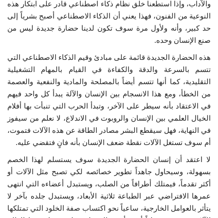
والآداب، وإذا استطعنا خلق نظام ذكاء اصطناعي قادر على ابتكار هذه
النوعية من الفنون، فهذا يعني أن الذكاء الاصطناعي أصبح بشرياً إلى
حد كبير، وأنه ولأول مرة سوف تكون لدينا حضارة جديدة ليس من
صنع الإنسان وحده.
هذه الحضارة الجديدة قائمة على مبادئ وقيم الذكاء الاصطناعي التي
تتسم بالسرعة والدقة والكفاءة في القيام بالمهام التشغيلية
التقليدية، كما أنها تتسم أيضاً بالمصلحة والمادية والنفعية والعصمة
من الخطأ، ومع هذا الانسجام بين الإنسان والآلة يبدأ كل واحد فيهم
في الاعتقاد بأنه سيطر على الآخر، وتبدأ الحرب التي تنبأت بها أفلام
الخيال العلمي بين الإنسان والروبوت في الاندلاع، لا نعلم من سيفوز
في النهاية، فهل سيقطع البشر مصادر الطاقة عن هذه الآلات فتموت،
أم سوف تستغل الآلات نقطة ضعف الإنسان بأنه فانٍ فتقضي عليه.
لا اعتقد أن إنسان الحضارة الجديدة سوف يستسلم لهذا الخصم
بسهولة، وسيحاول جاهداً تطوير خصائصه لكي تصبح مثل الآلات أو
أكثر تقدماً، فيمتلك أطرافاً من الصلب، ويستبدل أعضاءه التي انتهى
عمرها الافتراضي عبر الطباعة ثلاثية الأبعاد، ويستبدل جلده بآخر لا
يتأثر بالعوامل الخارجية، ساعياً نحو اكتساب صفة الخلود التي تمتلكها