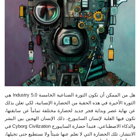
إرث جمال عبدالناصر
أخبار
شروط وأحكام منحة ناصر للقيادة الدولية
منحة ناصر للقيادة الدولية
مرجعياتنا
المواطن العالمي
هل من الممكن أن تكون الثورة الصناعية الخامسة Industry 5.0 هي
الثورة الأخيرة في هذه الحقبة من الحضارة الإنسانية، لكي تعلن بذلك
الرواد
عن نهاية عصر وبداية فجر جديد لحضارة مختلفة تماماً عن سابقتها،
تكون فيها الغلبة لإنسان السايبورج، ذلك الإنسان الهجين بين البشر
فرص
والذكاء الاصطناعي، فتبدأ حضارة السايبورج Cyborg Civilization في
الانتشار، تلك الحضارة التي لا نعلم عنها شيئاً ولا نستطيع حتى تخيلها،
وثائق