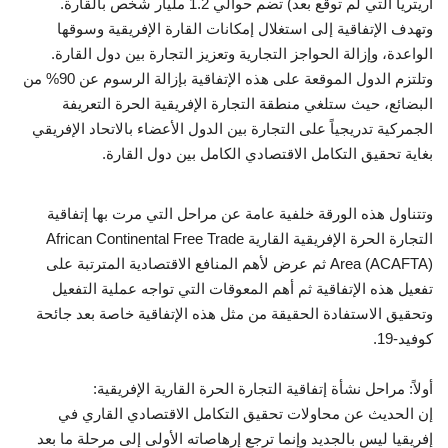
اريتريا التي لم توقع بعد) تضم حوالي 1.2 مليار شخص بالقارة.
وتهدف الإتفاقية إلى استغلال إمكانات القارة الإفريقية وسوقها
الفيديوهات
الواعدة، وإزالة الحواجز التجارية وتعزيز التجارة بين دول القارة.
وتلتزم الدول الموقعة على هذه الإتفاقية بإزالة الرسوم عن 90% من
الرعاة
البضائع، حيث ستلغي منطقة التجارة الإفريقية الحرة التعريفة
الجمركية تدريجياً على التجارة بين الدول الأعضاء بالاتحاد الإفريقي
الشركاء
بغاية تحقيق التكامل الاقتصادي الكامل بين دول القارة.
Gallery
وتتناول هذه الورقة خلفية عامة عن مراحل التي مرت بها إتفاقية
التجارة الحرة الإفريقية القارية African Continental Free Trade
لغة
Area (ACAFTA) ثم عرض لأهم المنافع الاقتصادية المترتبة على
español
Swahili
English
تفعيل هذه الإتفاقية ثم أهم المعوقات التي تواجه عملية التفعيل
وتحقيق الاستفادة الحقيقة من مثل هذه الإتفاقية خاصة بعد جائحة
Arabic
French
كوفيد-19.
أولاً: مراحل نشأة إتفاقية التجارة الحرة القارية الإفريقية:
إن الحديث عن محاولات تحقيق التكامل الاقتصادي القاري في
إفريقيا ليس بالجديد وإنما ترجع إرهاصاته الأولى إلى مرحلة ما بعد