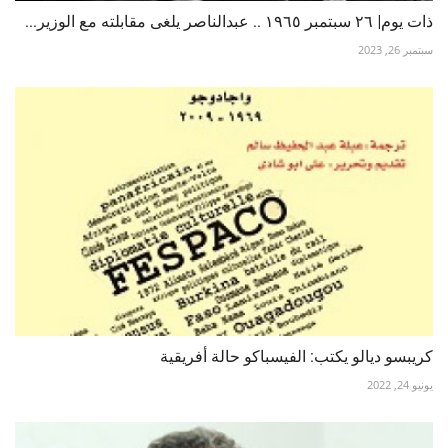
ذات يوم| ٢٦ سبتمبر ١٩٦٥ .. عبدالناصر يلغى مقابلته مع الوزير...
سبتمبر 26, 2023
كريبسو ديالو يكتب: الفيسباكو حالة أفريقية
يونيو 24, 2022