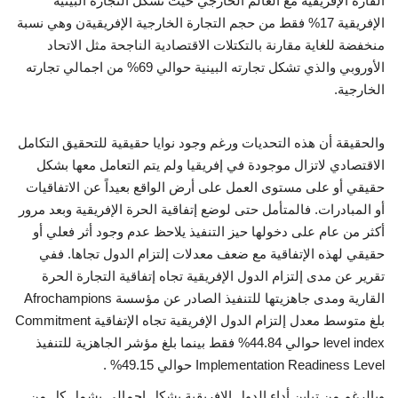
القارة الإفريقية مع العالم الخارجي حيث تشكل التجارة البينية
الإفريقية 17% فقط من حجم التجارة الخارجية الإفريقيةن وهي نسبة
منخفضة للغاية مقارنة بالتكتلات الاقتصادية الناجحة مثل الاتحاد
الأوروبي والذي تشكل تجارته البينية حوالي 69% من اجمالي تجارته
الخارجية.
والحقيقة أن هذه التحديات ورغم وجود نوايا حقيقية للتحقيق التكامل
الاقتصادي لاتزال موجودة في إفريقيا ولم يتم التعامل معها بشكل
حقيقي أو على مستوى العمل على أرض الواقع بعيداً عن الاتفاقيات
أو المبادرات. فالمتأمل حتى لوضع إتفاقية الحرة الإفريقية وبعد مرور
أكثر من عام على دخولها حيز التنفيذ يلاحظ عدم وجود أثر فعلي أو
حقيقي لهذه الإتفاقية مع ضعف معدلات إلتزام الدول تجاها. ففي
تقرير عن مدى إلتزام الدول الإفريقية تجاه إتفاقية التجارة الحرة
القارية ومدى جاهزيتها للتنفيذ الصادر عن مؤسسة Afrochampions
بلغ متوسط معدل إلتزام الدول الإفريقية تجاه الإتفاقية Commitment
level index حوالي 44.84% فقط بينما بلغ مؤشر الجاهزية للتنفيذ
Implementation Readiness Level حوالي 49.15% .
وبالرغم من تباين أداء الدول الإفريقية بشكل إجمالي يشمل كلٍ من