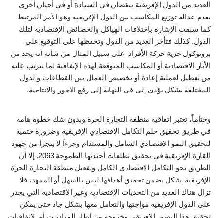
العديد من الدول الإفريقية بنقصان في السيادة أو في أحيان أخرى
بعدم عدالة توزيع المكاسب بين الدول الإفريقية وهو الأمر المرتبط
كما سبقت الإشارة بإختلافات الهياكل والخصائص الإقتصادية لتلك
الدول. كذلك فتأخر العديد من الدول وتحفظها على التوقيع على
بروتوكول حرية حركة الأفراد على سبيل المثال من شأنه أنه يحد من
الأثار الاقتصادية أو المكاسب المتوقعة لهذه الإتفاقية لما يترتب عليه
من تعطيل لعملية إعادة أو تخصيص العمال بين القطاعات والدول
المختلفة بشكل يؤدي إلى في النهاية إلى رفع الأجور والانتاجية.
وختاماً، تعتبر إتفاقية منطقة التجارة الحرة وبدون شك خطوة هامة
في طريق تحقيق حلم التكامل الاقتصادي الإفريقية وضرورة حتمية
لتحقيق النمو الاقتصادي الشامل والمستدام وجزءاً لا يتجزأ من جهود
القارة الإفريقية في تحقيق تطلعات أجندتها الطموحة 2063. إلا أن
الطريق نحو التكامل الاقتصادي الكامل وتفعيل منطقة التجارة الحرة
الإفريقية بشكل يضمن تحقيق أهدافها ليس بالسهل أو الممهد، فلا
تزال هناك العديد من التحديات الإقتصادية وغير الإقتصادية التي يجدر
على الدول الإفريقية مواجتها والتعامل معها بشكل جاد حتى يمكن
تحقيق هذا التصور الإفريقي وخروجه من إطار المبادرات أو الإتفاقيات