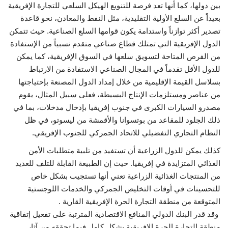
بين دولها، كما أنها تعد فرصة للتنويع الهيكل السلعي للتجارة الإفريقية
بعيداً عن السلع الأولية التقليدية، مثل النفط والمعادن، نحو قاعدة
تصدير أكثر توازناً واستدامة يكون قوامها السلع الصناعية. حيث تتمكن
الدول الإفريقية التي تمتلك قطاع صناعي متقدم نسبياً من الإستفادة
من الفرص المتاحة لتسويق سلعها في السوق الإفريقية، كما يمكن
للدول الأقل تقدماً في المجال الصناعي الاستفادة من الارتباط
بسلاسل القيمة الإقليمية من خلال إمداد الدول المصنعة بإحتياجتها
من عناصر ومستلزمات الإنتاج البسيطة، فعلى سبيل المثال، يقوم
مصدرو السيارات الكبرى في جنوب إفريقيا بإدخال مدخلات، بما في
ذلك الجلود للمقاعد من بوتسوانا والأقمشة من ليسوتو، في ظل
النظام التجاري التفضيلي للاتحاد الجمركي للجنوب الإفريقي.
كذلك يمكن للدول الزراعية أن تستفيد من تلبية متطلبات الأمن
الغذائي المتزايدة في إفريقيا. حيث إن الطبيعة القابلة للتلف للعديد
من المنتجات الغذائية الزراعية تعني أنها تستجيب بشكل خاص
للتحسينات في أوقات التخليص الجمركي والخدمات اللوجستية
المتوقعة من منطقة التجارة الحرة الإفريقية القارية .
وقد قدر البنك الدولي المنافع الاقتصادية المترتبة على تفعيل إتفاقية
منطقة التجارة الحرة الإفريقية بشكل كامل فيما تحققه من آثار