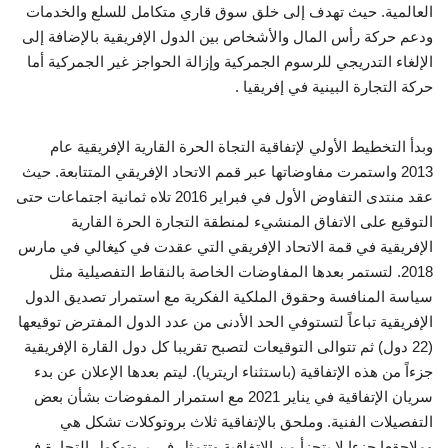
العالمية. حيث تهدف إلى خلق سوق قاري متكامل للسلع والخدمات
ودعم حركة رأس المال والأشخاص بين الدول الإفريقية بالإضافة إلى
الإلغاء التدريجي للرسوم الجمركية وإزالة الحواجز غير الجمركية أما
حركة التجارة البينية في إفريقيا .
وبدأ التخطيط الأولي لإتفاقية التجاة الحرة القارية الإفريقية عام
2013 واستمرت مفاوضاتها عبر قمم الاتحاد الإفريقي المتتابعة. حيث
عقد منتدى التفاوض الأول في فبراير 2016 تلاه ثمانية اجتماعات حتى
التوقيع على الاتفاق المنشيء لمنطقة التجارة الحرة القارية
الإفريقية في قمة الاتحاد الإفريقي التي عقدت في كيغالي في مارس
2018. لتستمر بعدها المفاوضات الخاصة بالنقاط التفصيلية مثل
سياسة المنافسة وحقوق الملكية الفكرية مع استمرار تصديق الدول
الإفريقية تباعاً لتستوفي الحد الأدنى من عدد الدول المفترض توقيعها
(22 دول) ثم تتوالى التوقيعات لتصبح تقريبا كل دول القارة الإفريقية
جزءاً من هذه الإتفاقية (باستثناء اريتريا). ليتم بعدها الإعلان عن بدء
سريان الإتفاقية في يناير 2021 مع استمرار المفوضات بشأن بعض
التفصيلات الفنية. وملحق بالإتفاقية ثلاث بروتوكلات تشكل هي
وملاحقعا جزءا لا يتجزأ من الإتفاقية وتتمثل في بروتوكول التجارة في