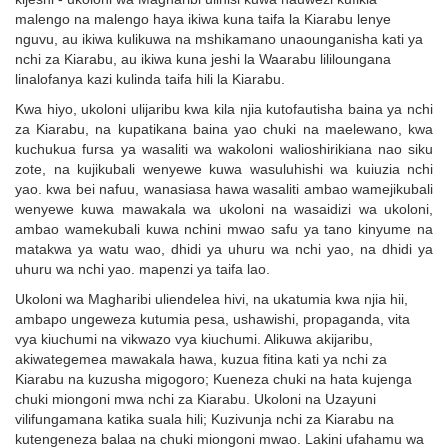
malengo na malengo haya ikiwa kuna taifa la Kiarabu lenye
nguvu, au ikiwa kulikuwa na mshikamano unaounganisha kati ya
nchi za Kiarabu, au ikiwa kuna jeshi la Waarabu lililoungana
linalofanya kazi kulinda taifa hili la Kiarabu.
Kwa hiyo, ukoloni ulijaribu kwa kila njia kutofautisha baina ya nchi
za Kiarabu, na kupatikana baina yao chuki na maelewano, kwa
kuchukua fursa ya wasaliti wa wakoloni walioshirikiana nao siku
zote, na kujikubali wenyewe kuwa wasuluhishi wa kuiuzia nchi
yao. kwa bei nafuu, wanasiasa hawa wasaliti ambao wamejikubali
wenyewe kuwa mawakala wa ukoloni na wasaidizi wa ukoloni,
ambao wamekubali kuwa nchini mwao safu ya tano kinyume na
matakwa ya watu wao, dhidi ya uhuru wa nchi yao, na dhidi ya
uhuru wa nchi yao. mapenzi ya taifa lao.
Ukoloni wa Magharibi uliendelea hivi, na ukatumia kwa njia hii,
ambapo ungeweza kutumia pesa, ushawishi, propaganda, vita
vya kiuchumi na vikwazo vya kiuchumi. Alikuwa akijaribu,
akiwategemea mawakala hawa, kuzua fitina kati ya nchi za
Kiarabu na kuzusha migogoro; Kueneza chuki na hata kujenga
chuki miongoni mwa nchi za Kiarabu. Ukoloni na Uzayuni
vilifungamana katika suala hili; Kuzivunja nchi za Kiarabu na
kutengeneza balaa na chuki miongoni mwao. Lakini ufahamu wa