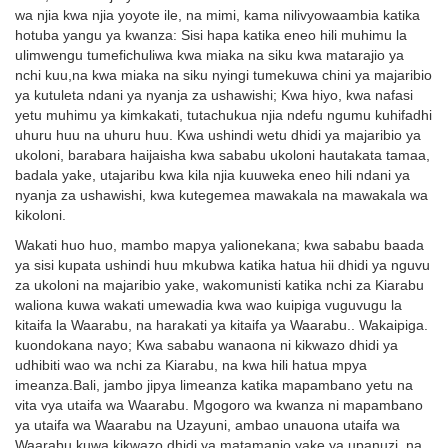
wa njia kwa njia yoyote ile, na mimi, kama nilivyowaambia katika
hotuba yangu ya kwanza: Sisi hapa katika eneo hili muhimu la
ulimwengu tumefichuliwa kwa miaka na siku kwa matarajio ya
nchi kuu,na kwa miaka na siku nyingi tumekuwa chini ya majaribio
ya kutuleta ndani ya nyanja za ushawishi; Kwa hiyo, kwa nafasi
yetu muhimu ya kimkakati, tutachukua njia ndefu ngumu kuhifadhi
uhuru huu na uhuru huu. Kwa ushindi wetu dhidi ya majaribio ya
ukoloni, barabara haijaisha kwa sababu ukoloni hautakata tamaa,
badala yake, utajaribu kwa kila njia kuuweka eneo hili ndani ya
nyanja za ushawishi, kwa kutegemea mawakala na mawakala wa
kikoloni.
Wakati huo huo, mambo mapya yalionekana; kwa sababu baada
ya sisi kupata ushindi huu mkubwa katika hatua hii dhidi ya nguvu
za ukoloni na majaribio yake, wakomunisti katika nchi za Kiarabu
waliona kuwa wakati umewadia kwa wao kuipiga vuguvugu la
kitaifa la Waarabu, na harakati ya kitaifa ya Waarabu.. Wakaipiga.
kuondokana nayo; Kwa sababu wanaona ni kikwazo dhidi ya
udhibiti wao wa nchi za Kiarabu, na kwa hili hatua mpya
imeanza.Bali, jambo jipya limeanza katika mapambano yetu na
vita vya utaifa wa Waarabu. Mgogoro wa kwanza ni mapambano
ya utaifa wa Waarabu na Uzayuni, ambao unauona utaifa wa
Waarabu kuwa kikwazo dhidi ya matamanio yake ya upanuzi, na