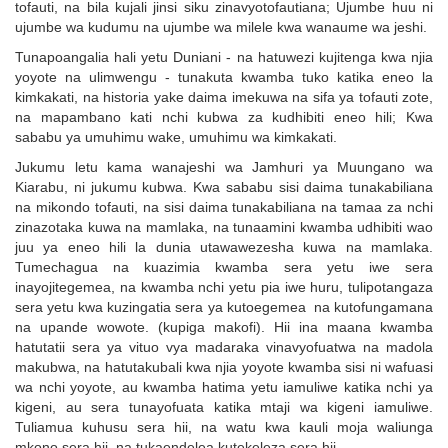
tofauti, na bila kujali jinsi siku zinavyotofautiana; Ujumbe huu ni
ujumbe wa kudumu na ujumbe wa milele kwa wanaume wa jeshi.
Tunapoangalia hali yetu Duniani - na hatuwezi kujitenga kwa njia
yoyote na ulimwengu - tunakuta kwamba tuko katika eneo la
kimkakati, na historia yake daima imekuwa na sifa ya tofauti zote,
na mapambano kati nchi kubwa za kudhibiti eneo hili; Kwa
sababu ya umuhimu wake, umuhimu wa kimkakati.
Jukumu letu kama wanajeshi wa Jamhuri ya Muungano wa
Kiarabu, ni jukumu kubwa. Kwa sababu sisi daima tunakabiliana
na mikondo tofauti, na sisi daima tunakabiliana na tamaa za nchi
zinazotaka kuwa na mamlaka, na tunaamini kwamba udhibiti wao
juu ya eneo hili la dunia utawawezesha kuwa na mamlaka.
Tumechagua na kuazimia kwamba sera yetu iwe sera
inayojitegemea, na kwamba nchi yetu pia iwe huru, tulipotangaza
sera yetu kwa kuzingatia sera ya kutoegemea na kutofungamana
na upande wowote. (kupiga makofi). Hii ina maana kwamba
hatutatii sera ya vituo vya madaraka vinavyofuatwa na madola
makubwa, na hatutakubali kwa njia yoyote kwamba sisi ni wafuasi
wa nchi yoyote, au kwamba hatima yetu iamuliwe katika nchi ya
kigeni, au sera tunayofuata katika mtaji wa kigeni iamuliwe.
Tuliamua kuhusu sera hii, na watu kwa kauli moja waliunga
mkono sera hii, na tukaendelea kutekeleza sera hii.