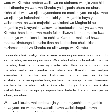
watu wa Kiarabu, ambao walikuwa na ufahamu wa njia zote hizi,
basi dhamira ya watu wa Kiarabu ya kujipatia uhuru na uhuru,
kisha ujuzi wao wa njia inayoendana na maslahi yao, na ujuzi wao
wa njia. hiyo haiendani na maslahi yao; Majaribio haya yote
yalishindwa, na wala majaribio ya ukoloni wa Magharibi au
majaribio ya Uzayuni hayakuweza kutofautisha kati ya watu wa
Kiarabu, hata kama kwa muda fulani iliweza kuunda kutoka kwa
baadhi ya wanasiasa katika nchi za Kiarabu - majasusi hawa -
kuunda kimbunga kuzusha fitna na kuchochea chuki, kisha
kuziamsha nchi za Kiarabu na ulimwengu wa Kiarabu.
Lakini ile chuki waliyotaka kuieneza miongoni mwa watu wa nchi
za Kiarabu, au miongoni mwa Waarabu katika nchi mbalimbali za
Kiarabu, haikufaulu kwa vyovyote vile. Kwa sababu watu wa
Kiarabu waliamini ujumbe wa utaifa wa Kiarabu, na walijua
kwamba kunusurika na kulindwa hatima yao ni katika
kushikamana na ujumbe huu, na kwamba umoja na mshikamano
wa taifa la Kiarabu ni ulinzi kwa kila nchi ya Kiarabu, na kisha
wakati huo huo ni njia ya nguvu kwa taifa la Kiarabu, na njia ya
kiburi, na uhuru.
Watu wa Kiarabu walitembea njia yao na kuyashinda majaribio
haya yote, na wakuu wa wasaliti hawa waliojichagulia kuwa