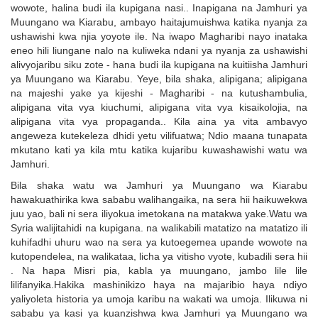
wowote, halina budi ila kupigana nasi.. Inapigana na Jamhuri ya
Muungano wa Kiarabu, ambayo haitajumuishwa katika nyanja za
ushawishi kwa njia yoyote ile. Na iwapo Magharibi nayo inataka
eneo hili liungane nalo na kuliweka ndani ya nyanja za ushawishi
alivyojaribu siku zote - hana budi ila kupigana na kuitiisha Jamhuri
ya Muungano wa Kiarabu. Yeye, bila shaka, alipigana; alipigana
na majeshi yake ya kijeshi - Magharibi - na kutushambulia,
alipigana vita vya kiuchumi, alipigana vita vya kisaikolojia, na
alipigana vita vya propaganda.. Kila aina ya vita ambavyo
angeweza kutekeleza dhidi yetu vilifuatwa; Ndio maana tunapata
mkutano kati ya kila mtu katika kujaribu kuwashawishi watu wa
Jamhuri.
Bila shaka watu wa Jamhuri ya Muungano wa Kiarabu
hawakuathirika kwa sababu walihangaika, na sera hii haikuwekwa
juu yao, bali ni sera iliyokua imetokana na matakwa yake.Watu wa
Syria walijitahidi na kupigana. na walikabili matatizo na matatizo ili
kuhifadhi uhuru wao na sera ya kutoegemea upande wowote na
kutopendelea, na walikataa, licha ya vitisho vyote, kubadili sera hii
. Na hapa Misri pia, kabla ya muungano, jambo lile lile
lilifanyika.Hakika mashinikizo haya na majaribio haya ndiyo
yaliyoleta historia ya umoja karibu na wakati wa umoja. Ilikuwa ni
sababu ya kasi ya kuanzishwa kwa Jamhuri ya Muungano wa