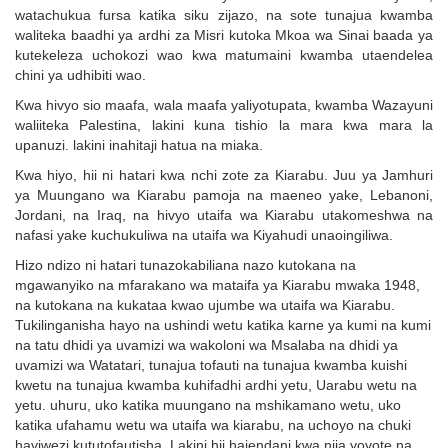
watachukua fursa katika siku zijazo, na sote tunajua kwamba
waliteka baadhi ya ardhi za Misri kutoka Mkoa wa Sinai baada ya
kutekeleza uchokozi wao kwa matumaini kwamba utaendelea
chini ya udhibiti wao.
Kwa hivyo sio maafa, wala maafa yaliyotupata, kwamba Wazayuni
waliiteka Palestina, lakini kuna tishio la mara kwa mara la
upanuzi. lakini inahitaji hatua na miaka.
Kwa hiyo, hii ni hatari kwa nchi zote za Kiarabu. Juu ya Jamhuri
ya Muungano wa Kiarabu pamoja na maeneo yake, Lebanoni,
Jordani, na Iraq, na hivyo utaifa wa Kiarabu utakomeshwa na
nafasi yake kuchukuliwa na utaifa wa Kiyahudi unaoingiliwa.
Hizo ndizo ni hatari tunazokabiliana nazo kutokana na
mgawanyiko na mfarakano wa mataifa ya Kiarabu mwaka 1948,
na kutokana na kukataa kwao ujumbe wa utaifa wa Kiarabu.
Tukilinganisha hayo na ushindi wetu katika karne ya kumi na kumi
na tatu dhidi ya uvamizi wa wakoloni wa Msalaba na dhidi ya
uvamizi wa Watatari, tunajua tofauti na tunajua kwamba kuishi
kwetu na tunajua kwamba kuhifadhi ardhi yetu, Uarabu wetu na
yetu. uhuru, uko katika muungano na mshikamano wetu, uko
katika ufahamu wetu wa utaifa wa kiarabu, na uchoyo na chuki
haviwezi kututofautisha. Lakini hii haiendani kwa njia yoyote na