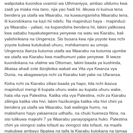
walipotaka kuondoa uvamizi wa Uthmaniyya, ambao ulidumu kwa
zaidi ya miaka mia tano, njia yao hadi hii. ilikuwa ni kuinua tena
bendera ya utaifa wa Waarabu, na kuwaunganisha Waarabu tena;
Ili kuondokana na kazi hii ndefu. Na mapinduzi haya - mapinduzi
ya Waarabu - yaliasi, na kupandisha bendera hii, lakini yalikosea
kwa sababu hayakutegemea yenyewe na watu wa Kiarabu, bali
yalishirikiana na Uingereza. Sio busara kwa njia yoyote kwa nchi
yoyote kubwa kutukubali uhuru, mshikamano au umoja.
Uingereza ilianza kutumia utaifa wa Waarabu na kutumia ujumbe
wa utaifa wa Kiarabu kwa madhumuni yake yenyewe. Ili iweze
kuondokana na ufalme wa Ottoman, lakini baada ya kushinda,
ilikataa ahadi zote ilizojitolea wakati wa Vita vya Kwanza vya
Dunia, na akagawanya nchi za Kiarabu kati yake na Ufaransa.
Kisha nchi za Kiarabu ziliasi baada ya hapo, kila nchi ikazua
mapinduzi mengi ili kupata uhuru wake au kupata uhuru wake,
hata vita vya Palestina. Katika vita vya Palestina, nchi za Kiarabu
ziliingia katika vita hivi, lakini hazikuingia katika vita hivi chini ya
bendera ya utaifa wa Waarabu, bali waliingia humo, na
mabishano hayo yakaeneza udhaifu, na chuki hueneza fitina, na
sisi tulikuwa majeshi 7 ya Waarabu yanayopigana huko. Palestina
chini ya viongozi saba tofauti au viongozi sita tofauti, na maafa
makubwa ambayo Ilipatwa na taifa la Kiarabu kutokana na tamaa