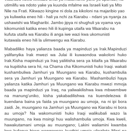
utimilifu wa ndoto yake ya kuunda mfalme wa Israeli kati ya Mto
Nile na Frati. Kikwazo kingine ni dola za kikoloni na majaribio yao
ya kuliweka eneo hili - hali ya nchi za Kiarabu - ndani ya nyanja za
ushawishi wa Magharibi. Jambo jipya ni shughuli ya vyama vya
kikomunisti katika eneo hili ili kupinga utaifa wa Waarabu na
kufuta utaifa wa Kiarabu ili anga iwe wazi kwa ukomunisti
kutawala eneo hili la ulimwengu wa Kiarabu.
Mabadiliko haya yalianza baada ya mapinduzi ya Irak.Mapinduzi
yalifanyika Irak mwezi wa Julai ili kuwaondoa wakoloni huko
Irak.Kisha mapinduzi ya Iraq yaliitisha sera ya kitaifa ya Waarabu
na kupitisha sera hii, na Chama cha Kikomunisti huko Iraqi. wakati
kushambuliwa Jamhuri ya Muungano wa Kiarabu, kushambulia
sera ya Jamhuri ya Muungano wa Kiarabu. Mashambulizi haya
yalianza katika Jamhuri ya Muungano wa Kiarabu mwezi mmoja
baada ya mapinduzi ya Iraq, na yaliwakilishwa kwa mbwembwe
na manung'uniko, kisha yakabadilishwa na kuendelezwa ili
kuendana baina ya faida ya muungano au umoja, na ni ipi bora
zaidi. Je, muungano na Jamhuri ya Muungano wa Kiarabu ni bora
au umoja? Na wakomunisti huko Iraqi walikubali wazo la
muungano, na kwa msingi huu walishambulia umoja. Kwa kweli,
hawakutamani umoja au muungano; Lakini waliamini kwamba
kwa kufanya hivyo wangeweza kuathiri umoja uliozileta Misri na