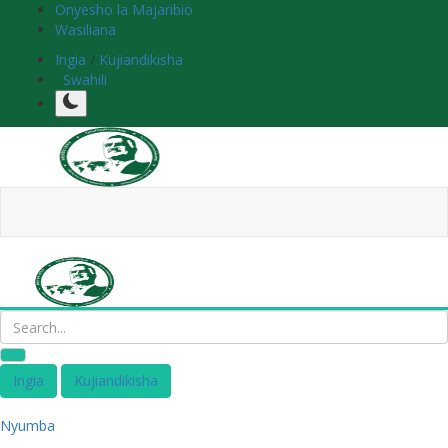
Onyesho la Majaribio
Wasiliana
Ingia
/
Kujiandikisha
Swahili
Ingia
Kujiandikisha
Nyumba