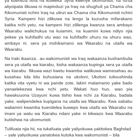
ya kueneza fitna na kuiweka Syria kwenye ukomunisti, na fursa
aliyoipata ilikuwa ni mapinduzi ya Iraq na shughuli ya Chama cha
Kikomunisti nchini Iraq na ulinzi wa Chama cha Kikomunisti nchini
Syria. Kampeni hizi zilikuwa na lengo la kuzusha mifarakano
katika nchi yetu, na kampeni hizi zililenga kwanza sera ambayo
Waarabu waliichukua na kuiamini, na kuamini kuwa ndiyo njia
pekee ya kuhifadhi utu wao na kuhifadhi uhuru na uhuru wao,
ambayo ni. sera ya mshikamano wa Waarabu na utaifa wa
Waarabu.
Na Iraki ikaanza...au wakomunisti wa Iraq wakaanza kushambulia
sera ya utaifa wa kiarabu, kisha wakaanza kupinga sera ya utaifa
wa kiarabu. Ilikuwa wazi kwetu kwamba walikuwa wamesahau au
kusahau kila kitu kuhusiana na ukoloni; Ukoloni tulioushinda
katika vita vyetu ni wa pande zote, lakini matamanio yake bado
yanaelekezwa kwa nchi yetu. Wakati huo huo, wao pia
hawakuuona Uzayuni kuwa tishio kwa nchi za Kiarabu, badala
yake, walipendelea kupigana na utaifa wa Waarabu. Kwa sababu
waliamini kwamba kuendelea kuwepo kwa utaifa wa Waarabu na
imani ya watu wa Kiarabu ndani yake ni kikwazo kwa Waarabu
kutiishwa na ukomunisti.
Tulifuata njia hii, na tukafuata yale yaliyokuwa yakitokea Baghdad
– yale yaliyokuwa yanatokea kutoka kwa wakomunisti – bila