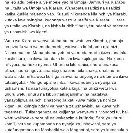
na leo adui pekee aliye mbele yao ni Umoja. Jamhuri ya Kiarabu
na Utaifa wa Umoja wa Kiarabu Wanapata usaidizi na usaidizi
katika kufikia malengo yao. Kusudi ni kutenga kila nchi ya Kiarabu
kutoka kwa nyingine, kugonga wazo la utaifa wa Kiarabu ... sera
ya utaifa wa Kiarabu, na kisha kudhibiti hali yetu ndani ya maeneo
ya ushawishi wa kigeni.
Watu wa Kiarabu wenye ufahamu, na watu wa Kiarabu, pamoja
na uzoefu wao wa muda mrefu, waliweza kufahamu njia hizi.
Ninasema leo: Mapambano yetu ni ya muda mrefu ikiwa tunataka
kuishi huru, na ikiwa tunataka kuishi kwa kujitegemea. Na kama
nilivyosema huko nyuma: Uhuru si kitu rahisi, uhuru unakosa
ulinzi, hauna nguvu, unahitaji dhabihu, bila shaka, dhabihu hii
wala shida hii haiwezi kulinganishwa na unyonge na utumwa ikiwa
tutaanguka - Mungu apishe mbali. kuwa ndani ya nyanja za
ushawishi. Tamaa tunayolipa katika kujali na ulinzi wetu kwa
uhuru wetu, uhuru na kiburi hailinganishwi na matakwa
yanayolipwa na nchi zinazoingilia kati kuwa mikia ya nchi za
kigeni, au kuingia ndani ya nyanja za ushawishi, au kuwa nchi
tegemezi. Tulitengeneza na kujijenga wenyewe si viongozi tu, bali
watu walioweka sera hii na wakaazimia kuilinda; Sera ya uhuru
kamili, sera ya kupambana na nyanja za ushawishi, sera ya
kutofungamana na Mashariki wala Magharibi, sera ya kutochukua