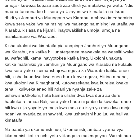
umoja - kuweza kupaza sauti zao dhidi ya matakwa ya watu. Ndio
maana tunaona leo hii sera ya Uzayuni wa kimataifa na Israel
dhidi ya Jamhuri ya Muungano wa Kiarabu, ambayo imedhamiria
kuwa sera yake iwe na msingi wa malengo na misingi ya utaifa wa
Kiarabu, kisiasa na kijamii, inayowakilisha umoja, umoja na
mshikamano wa Waarabu.
Kisha ukoloni wa kimataifa pia unapinga Jamhuri ya Muungano
wa Kiarabu, na katika hili unategemea mawakala na wasaliti wake
au wafadhili, kama inavyotokea katika Iraq. Ukoloni unakuta
katika mafanikio ya Jamhuri ya Muungano wa Kiarabu na kufaulu
kwa sera yake ni uimarishaji wa nguvu za Waarabu katika eneo
hili, kisha kuundwa kwa eneo huru lenye nguvu; Hii ina maana,
kwa ukoloni wa Kimagharibi, kutowezekana kwa kurejea kwake
tena ili kuliweka eneo hili ndani ya nyanja zake za
ushawishi.Ukoloni, hata kama ulishindwa kwa duru au duru,
haukukata tamaa.Bali, sera yake bado ni jaribio la kuweka. eneo
hili kwa njia yoyote ya moja kwa moja au isiyo ya moja kwa moja
ndani ya nyanja za ushawishi, kwa ushawishi huo juu ya hali ya
kimataifa.
Na baada ya ukomunisti huu; Ukomunisti, ambao vyama vya
kikomunisti katika nchi yetu vilitangaza malengo yao. Wakati huo