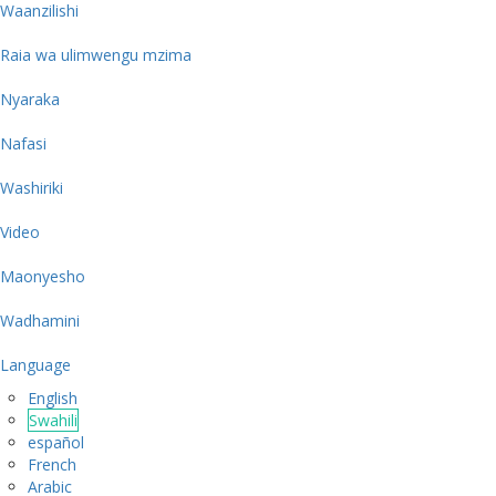
Waanzilishi
Raia wa ulimwengu mzima
Nyaraka
Nafasi
Washiriki
Video
Maonyesho
Wadhamini
Language
English
Swahili
español
French
Arabic