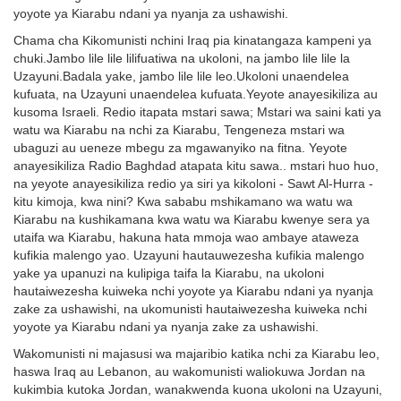
yoyote ya Kiarabu ndani ya nyanja za ushawishi.
Chama cha Kikomunisti nchini Iraq pia kinatangaza kampeni ya
chuki.Jambo lile lile lilifuatiwa na ukoloni, na jambo lile lile la
Uzayuni.Badala yake, jambo lile lile leo.Ukoloni unaendelea
kufuata, na Uzayuni unaendelea kufuata.Yeyote anayesikiliza au
kusoma Israeli. Redio itapata mstari sawa; Mstari wa saini kati ya
watu wa Kiarabu na nchi za Kiarabu, Tengeneza mstari wa
ubaguzi au ueneze mbegu za mgawanyiko na fitna. Yeyote
anayesikiliza Radio Baghdad atapata kitu sawa.. mstari huo huo,
na yeyote anayesikiliza redio ya siri ya kikoloni - Sawt Al-Hurra -
kitu kimoja, kwa nini? Kwa sababu mshikamano wa watu wa
Kiarabu na kushikamana kwa watu wa Kiarabu kwenye sera ya
utaifa wa Kiarabu, hakuna hata mmoja wao ambaye ataweza
kufikia malengo yao. Uzayuni hautauwezesha kufikia malengo
yake ya upanuzi na kulipiga taifa la Kiarabu, na ukoloni
hautaiwezesha kuiweka nchi yoyote ya Kiarabu ndani ya nyanja
zake za ushawishi, na ukomunisti hautaiwezesha kuiweka nchi
yoyote ya Kiarabu ndani ya nyanja zake za ushawishi.
Wakomunisti ni majasusi wa majaribio katika nchi za Kiarabu leo,
haswa Iraq au Lebanon, au wakomunisti waliokuwa Jordan na
kukimbia kutoka Jordan, wanakwenda kuona ukoloni na Uzayuni,