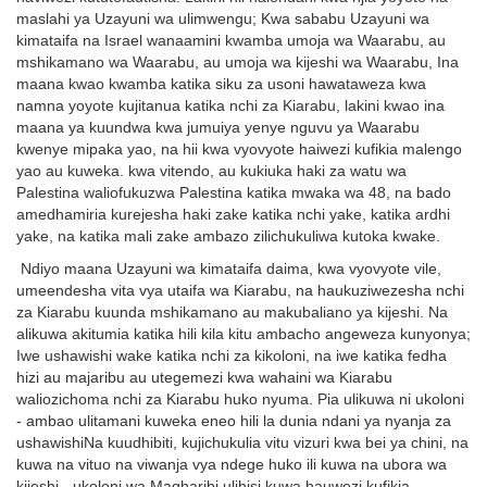
maslahi ya Uzayuni wa ulimwengu; Kwa sababu Uzayuni wa
kimataifa na Israel wanaamini kwamba umoja wa Waarabu, au
mshikamano wa Waarabu, au umoja wa kijeshi wa Waarabu, Ina
maana kwao kwamba katika siku za usoni hawataweza kwa
namna yoyote kujitanua katika nchi za Kiarabu, lakini kwao ina
maana ya kuundwa kwa jumuiya yenye nguvu ya Waarabu
kwenye mipaka yao, na hii kwa vyovyote haiwezi kufikia malengo
yao au kuweka. kwa vitendo, au kukiuka haki za watu wa
Palestina waliofukuzwa Palestina katika mwaka wa 48, na bado
amedhamiria kurejesha haki zake katika nchi yake, katika ardhi
yake, na katika mali zake ambazo zilichukuliwa kutoka kwake.
Ndiyo maana Uzayuni wa kimataifa daima, kwa vyovyote vile,
umeendesha vita vya utaifa wa Kiarabu, na haukuziwezesha nchi
za Kiarabu kuunda mshikamano au makubaliano ya kijeshi. Na
alikuwa akitumia katika hili kila kitu ambacho angeweza kunyonya;
Iwe ushawishi wake katika nchi za kikoloni, na iwe katika fedha
hizi au majaribu au utegemezi kwa wahaini wa Kiarabu
waliozichoma nchi za Kiarabu huko nyuma. Pia ulikuwa ni ukoloni
- ambao ulitamani kuweka eneo hili la dunia ndani ya nyanja za
ushawishiNa kuudhibiti, kujichukulia vitu vizuri kwa bei ya chini, na
kuwa na vituo na viwanja vya ndege huko ili kuwa na ubora wa
kijeshi - ukoloni wa Magharibi ulihisi kuwa hauwezi kufikia