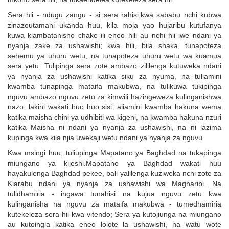
Sera hii - ndugu zangu - si sera rahisi;kwa sababu nchi kubwa
zinazoutamani ukanda huu, kila moja yao hujaribu kutufanya
kuwa kiambatanisho chake ili eneo hili au nchi hii iwe ndani ya
nyanja zake za ushawishi; kwa hili, bila shaka, tunapoteza
sehemu ya uhuru wetu, na tunapoteza uhuru wetu wa kuamua
sera yetu. Tulipinga sera zote ambazo zililenga kutuweka ndani
ya nyanja za ushawishi katika siku za nyuma, na tuliamini
kwamba tunapinga mataifa makubwa, na tulikuwa tukipinga
nguvu ambazo nguvu zetu za kimwili hazingeweza kulinganishwa
nazo, lakini wakati huo huo sisi. aliamini kwamba hakuna wema
katika maisha chini ya udhibiti wa kigeni, na kwamba hakuna nzuri
katika Maisha ni ndani ya nyanja za ushawishi, na ni lazima
kupinga kwa kila njia uwekaji wetu ndani ya nyanja za nguvu.
Kwa msingi huu, tuliupinga Mapatano ya Baghdad na tukapinga
miungano ya kijeshi.Mapatano ya Baghdad wakati huu
hayakulenga Baghdad pekee, bali yalilenga kuziweka nchi zote za
Kiarabu ndani ya nyanja za ushawishi wa Magharibi. Na
tulidhamiria - ingawa tunahisi na kujua nguvu zetu kwa
kulinganisha na nguvu za mataifa makubwa - tumedhamiria
kutekeleza sera hii kwa vitendo; Sera ya kutojiunga na miungano
au kutoingia katika eneo lolote la ushawishi, na watu wote