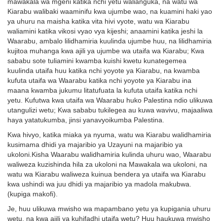
mawakala wa mgeni katika nchi yetu walianguka, na watu wa
Kiarabu walibaki waaminifu kwa ujumbe wao, na kuamini haki yao
ya uhuru na maisha katika vita hivi vyote, watu wa Kiarabu
waliamini katika vikosi vyao vya kijeshi; anaamini katika jeshi la
Waarabu, ambalo lilidhamiria kuulinda ujumbe huu, na lilidhamiria
kujitoa muhanga kwa ajili ya ujumbe wa utaifa wa Kiarabu; Kwa
sababu sote tuliamini kwamba kuishi kwetu kunategemea
kuulinda utaifa huu katika nchi yoyote ya Kiarabu, na kwamba
kufuta utaifa wa Waarabu katika nchi yoyote ya Kiarabu ina
maana kwamba jukumu litatufuata la kufuta utaifa katika nchi
yetu. Kufutwa kwa utaifa wa Waarabu huko Palestina ndio ulikuwa
utangulizi wetu; Kwa sababu tukilegea au kuwa wavivu, majaaliwa
haya yatatukumba, jinsi yanavyoikumba Palestina.
Kwa hivyo, katika miaka ya nyuma, watu wa Kiarabu walidhamiria
kusimama dhidi ya majaribio ya Uzayuni na majaribio ya
ukoloni.Kisha Waarabu walidhamiria kulinda uhuru wao, Waarabu
waliweza kuzishinda hila za ukoloni na Mawakala wa ukoloni, na
watu wa Kiarabu waliweza kuinua bendera ya utaifa wa Kiarabu
kwa ushindi wa juu dhidi ya majaribio ya madola makubwa.
(kupiga makofi).
Je, huu ulikuwa mwisho wa mapambano yetu ya kupigania uhuru
wetu, na kwa ajili ya kuhifadhi utaifa wetu? Huu haukuwa mwisho