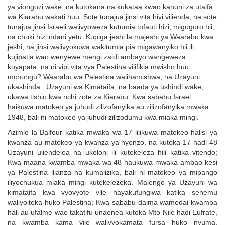
ya viongozi wake, na kutokana na kukataa kwao kanuni za utaifa
wa Kiarabu wakati huu. Sote tunajua jinsi vita hivi vilienda, na sote
tunajua jinsi Israeli walivyoweza kutumia tofauti hizi, migogoro hii,
na chuki hizi ndani yetu. Kupiga jeshi la majeshi ya Waarabu kwa
jeshi, na jinsi walivyokuwa wakitumia pia migawanyiko hii ili
kujipatia wao wenyewe mengi zaidi ambayo wangeweza
kuyapata, na ni vipi vita vya Palestina vilifikia mwisho huu
mchungu? Waarabu wa Palestina walihamishwa, na Uzayuni
ukashinda.. Uzayuni wa Kimataifa, na baada ya ushindi wake,
ukawa tishio kwa nchi zote za Kiarabu. Kwa sababu Israel
haikuwa matokeo ya juhudi zilizofanyika au zilizofanyika mwaka
1948, bali ni matokeo ya juhudi zilizodumu kwa miaka mingi.
Azimio la Balfour katika mwaka wa 17 lilikuwa matokeo halisi ya
kwanza au matokeo ya kwanza ya nyenzo, na kutoka 17 hadi 48
Uzayuni uliendelea na ukoloni ili kutekeleza hili katika vitendo;
Kwa maana kwamba mwaka wa 48 haukuwa mwaka ambao kesi
ya Palestina ilianza na kumalizika, bali ni matokeo ya mipango
iliyochukua miaka mingi kutekelezeka. Malengo ya Uzayuni wa
kimataifa kwa vyovyote vile hayakufungiwa katika sehemu
waliyoiteka huko Palestina; Kwa sababu daima wamedai kwamba
hali au ufalme wao takatifu unaenea kutoka Mto Nile hadi Eufrate,
na kwamba kama vile walivyokamata fursa huko nyuma,