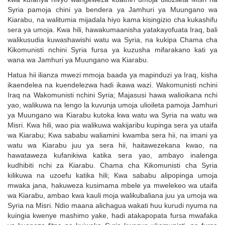
Syria pamoja chini ya bendera ya Jamhuri ya Muungano wa
Kiarabu, na walitumia mijadala hiyo kama kisingizio cha kukashifu
sera ya umoja. Kwa hili, hawakumaanisha yatakayofuata Iraq, bali
walikusudia kuwashawishi watu wa Syria, na kukipa Chama cha
Kikomunisti nchini Syria fursa ya kuzusha mifarakano kati ya
wana wa Jamhuri ya Muungano wa Kiarabu.
Hatua hii ilianza mwezi mmoja baada ya mapinduzi ya Iraq, kisha
ikaendelea na kuendelezwa hadi ikawa wazi. Wakomunisti nchini
Iraq na Wakomunisti nchini Syria; Majasusi hawa walioikana nchi
yao, walikuwa na lengo la kuvunja umoja ulioileta pamoja Jamhuri
ya Muungano wa Kiarabu kutoka kwa watu wa Syria na watu wa
Misri. Kwa hili, wao pia walikuwa wakijaribu kupinga sera ya utaifa
wa Kiarabu; Kwa sababu waliamini kwamba sera hii, na imani ya
watu wa Kiarabu juu ya sera hii, haitawezekana kwao, na
hawataweza kufanikiwa katika sera yao, ambayo inalenga
kudhibiti nchi za Kiarabu. Chama cha Kikomunisti cha Syria
kilikuwa na uzoefu katika hili; Kwa sababu alipopinga umoja
mwaka jana, hakuweza kusimama mbele ya mwelekeo wa utaifa
wa Kiarabu, ambao kwa kauli moja walikubaliana juu ya umoja wa
Syria na Misri. Ndio maana alichagua wakati huu kurudi nyuma na
kuingia kwenye mashimo yake, hadi atakapopata fursa mwafaka