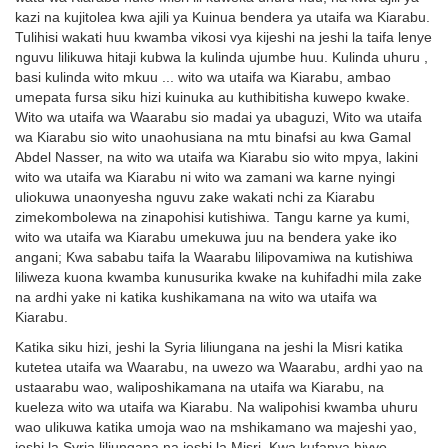
kazi na kujitolea kwa ajili ya Kuinua bendera ya utaifa wa Kiarabu.
Tulihisi wakati huu kwamba vikosi vya kijeshi na jeshi la taifa lenye
nguvu lilikuwa hitaji kubwa la kulinda ujumbe huu. Kulinda uhuru ,
basi kulinda wito mkuu ... wito wa utaifa wa Kiarabu, ambao
umepata fursa siku hizi kuinuka au kuthibitisha kuwepo kwake.
Wito wa utaifa wa Waarabu sio madai ya ubaguzi, Wito wa utaifa
wa Kiarabu sio wito unaohusiana na mtu binafsi au kwa Gamal
Abdel Nasser, na wito wa utaifa wa Kiarabu sio wito mpya, lakini
wito wa utaifa wa Kiarabu ni wito wa zamani wa karne nyingi
uliokuwa unaonyesha nguvu zake wakati nchi za Kiarabu
zimekombolewa na zinapohisi kutishiwa. Tangu karne ya kumi,
wito wa utaifa wa Kiarabu umekuwa juu na bendera yake iko
angani; Kwa sababu taifa la Waarabu lilipovamiwa na kutishiwa
liliweza kuona kwamba kunusurika kwake na kuhifadhi mila zake
na ardhi yake ni katika kushikamana na wito wa utaifa wa
Kiarabu.
Katika siku hizi, jeshi la Syria liliungana na jeshi la Misri katika
kutetea utaifa wa Waarabu, na uwezo wa Waarabu, ardhi yao na
ustaarabu wao, waliposhikamana na utaifa wa Kiarabu, na
kueleza wito wa utaifa wa Kiarabu. Na walipohisi kwamba uhuru
wao ulikuwa katika umoja wao na mshikamano wa majeshi yao,
jeshi la Syria liliungana na jeshi la Misri. Kwa kufanya hivyo,