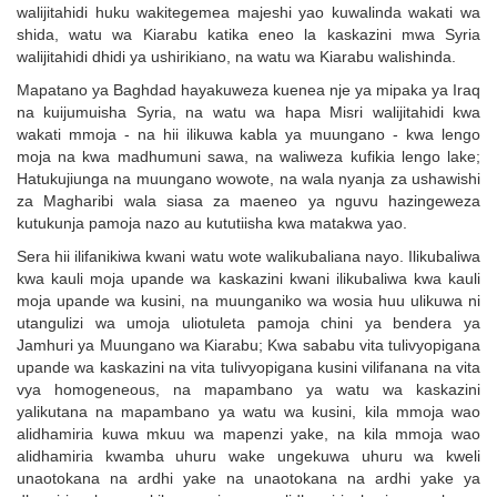
walijitahidi huku wakitegemea majeshi yao kuwalinda wakati wa
shida, watu wa Kiarabu katika eneo la kaskazini mwa Syria
walijitahidi dhidi ya ushirikiano, na watu wa Kiarabu walishinda.
Mapatano ya Baghdad hayakuweza kuenea nje ya mipaka ya Iraq
na kuijumuisha Syria, na watu wa hapa Misri walijitahidi kwa
wakati mmoja - na hii ilikuwa kabla ya muungano - kwa lengo
moja na kwa madhumuni sawa, na waliweza kufikia lengo lake;
Hatukujiunga na muungano wowote, na wala nyanja za ushawishi
za Magharibi wala siasa za maeneo ya nguvu hazingeweza
kutukunja pamoja nazo au kututiisha kwa matakwa yao.
Sera hii ilifanikiwa kwani watu wote walikubaliana nayo. Ilikubaliwa
kwa kauli moja upande wa kaskazini kwani ilikubaliwa kwa kauli
moja upande wa kusini, na muunganiko wa wosia huu ulikuwa ni
utangulizi wa umoja uliotuleta pamoja chini ya bendera ya
Jamhuri ya Muungano wa Kiarabu; Kwa sababu vita tulivyopigana
upande wa kaskazini na vita tulivyopigana kusini vilifanana na vita
vya homogeneous, na mapambano ya watu wa kaskazini
yalikutana na mapambano ya watu wa kusini, kila mmoja wao
alidhamiria kuwa mkuu wa mapenzi yake, na kila mmoja wao
alidhamiria kwamba uhuru wake ungekuwa uhuru wa kweli
unaotokana na ardhi yake na unaotokana na ardhi yake ya