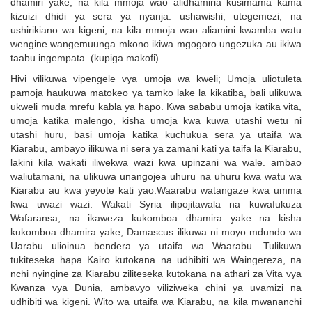
dhamiri yake, na kila mmoja wao alidhamiria kusimama kama
kizuizi dhidi ya sera ya nyanja. ushawishi, utegemezi, na
ushirikiano wa kigeni, na kila mmoja wao aliamini kwamba watu
wengine wangemuunga mkono ikiwa mgogoro ungezuka au ikiwa
taabu ingempata. (kupiga makofi).
Hivi vilikuwa vipengele vya umoja wa kweli; Umoja uliotuleta
pamoja haukuwa matokeo ya tamko lake la kikatiba, bali ulikuwa
ukweli muda mrefu kabla ya hapo. Kwa sababu umoja katika vita,
umoja katika malengo, kisha umoja kwa kuwa utashi wetu ni
utashi huru, basi umoja katika kuchukua sera ya utaifa wa
Kiarabu, ambayo ilikuwa ni sera ya zamani kati ya taifa la Kiarabu,
lakini kila wakati iliwekwa wazi kwa upinzani wa wale. ambao
waliutamani, na ulikuwa unangojea uhuru na uhuru kwa watu wa
Kiarabu au kwa yeyote kati yao.Waarabu watangaze kwa umma
kwa uwazi wazi. Wakati Syria ilipojitawala na kuwafukuza
Wafaransa, na ikaweza kukomboa dhamira yake na kisha
kukomboa dhamira yake, Damascus ilikuwa ni moyo mdundo wa
Uarabu ulioinua bendera ya utaifa wa Waarabu. Tulikuwa
tukiteseka hapa Kairo kutokana na udhibiti wa Waingereza, na
nchi nyingine za Kiarabu ziliteseka kutokana na athari za Vita vya
Kwanza vya Dunia, ambavyo viliziweka chini ya uvamizi na
udhibiti wa kigeni. Wito wa utaifa wa Kiarabu, na kila mwananchi