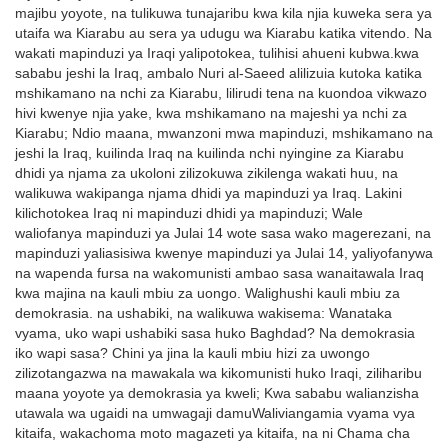
majibu yoyote, na tulikuwa tunajaribu kwa kila njia kuweka sera ya
utaifa wa Kiarabu au sera ya udugu wa Kiarabu katika vitendo. Na
wakati mapinduzi ya Iraqi yalipotokea, tulihisi ahueni kubwa.kwa
sababu jeshi la Iraq, ambalo Nuri al-Saeed alilizuia kutoka katika
mshikamano na nchi za Kiarabu, lilirudi tena na kuondoa vikwazo
hivi kwenye njia yake, kwa mshikamano na majeshi ya nchi za
Kiarabu; Ndio maana, mwanzoni mwa mapinduzi, mshikamano na
jeshi la Iraq, kuilinda Iraq na kuilinda nchi nyingine za Kiarabu
dhidi ya njama za ukoloni zilizokuwa zikilenga wakati huu, na
walikuwa wakipanga njama dhidi ya mapinduzi ya Iraq. Lakini
kilichotokea Iraq ni mapinduzi dhidi ya mapinduzi; Wale
waliofanya mapinduzi ya Julai 14 wote sasa wako magerezani, na
mapinduzi yaliasisiwa kwenye mapinduzi ya Julai 14, yaliyofanywa
na wapenda fursa na wakomunisti ambao sasa wanaitawala Iraq
kwa majina na kauli mbiu za uongo. Walighushi kauli mbiu za
demokrasia. na ushabiki, na walikuwa wakisema: Wanataka
vyama, uko wapi ushabiki sasa huko Baghdad? Na demokrasia
iko wapi sasa? Chini ya jina la kauli mbiu hizi za uwongo
zilizotangazwa na mawakala wa kikomunisti huko Iraqi, ziliharibu
maana yoyote ya demokrasia ya kweli; Kwa sababu walianzisha
utawala wa ugaidi na umwagaji damuWaliviangamia vyama vya
kitaifa, wakachoma moto magazeti ya kitaifa, na ni Chama cha