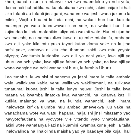
kheri, bahati nzuri, na mfanye kazi kwa maendeleo ya nchi yetu,
daima hali hubadilika na kutofautiana kwa nchi, lakini haijalishi hali
ziko tofauti au tofauti jinsi gani, wanaume wa jeshi wana jukumu la
milele; Wajibu huu ni kulinda nchi, na wakati huo huo kulinda
malengo ya watu tunaowawakilisha sote, na wakati huo huo
kujiandaa kulinda mafanikio tuliyopata wakati wote. Huu ni ujumbe
wa majeshi, na unachukuliwa kuwa ni ujumbe mtakatifu, ambapo
kwa ajili yake kila mtu yuko tayari kutoa damu yake na kujitoa
nafsi yake, ambayo ni kitu cha thamani zaidi kwa mtu yeyote
aliyepo; Anaitumia kuridhika kwa ajili ya nchi yake, kwa ajili ya
uhuru wa nchi yake, kwa ajili ya fahari ya nchi yake, na kwa ajili ya
wana wengine wa nchi wanaoishi huru, kufurahia Uhuru.
Leo tunahisi kuwa sisi ni sehemu ya jeshi imara la taifa ambalo
wale waliokuwa kabla yenu walikuwa wakilitamani, na tulikuwa
tunatumai kuona jeshi la taifa lenye nguvu; Jeshi la taifa kwa
maana ya kwamba linatoka kwa wananchi, na kufanya kazi ili
kufikia malengo ya watu na kulinda wananchi, jeshi imara
linaloweza kufikia ujumbe huu ambao umewekwa juu yake na
wanachama wote wa watu, hapana. haijalishi jinsi mitazamo yao
inavyotofautiana na vyovyote vile vitendo vyao vinatofautiana,
lakini wote wanafanya kazi na kuamini kwamba kuna jeshi la taifa
linalowalinda na linalolinda maisha yao ya baadaye bila kujali hali