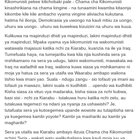
Kikomunisti pekee kilichobaki pale - Chama cha Kikomunisti
kinashirikiana na chama kingine - na tunaamini kwamba kitaonja
kikombe kile kile ambacho vyama vingine aliviacha kukutana.
hatima hii ilionja; Demokrasia ya uwongo na kauli mbiu za uongo,
uhuru wa uongo.. uhuru wa kuwekwa kizuizini na uhuru wa kuua.
Kulikuwa na mapinduzi dhidi ya mapinduzi, lakini mapinduzi dhidi
ya mapinduzi; Mpaka vyama vya kikomunisti na wakomunisti
watawala majasusi katika nchi za Kiarabu, kuanzia na ile ya Iraq.
Tumefuata haya, na tumejaribu kwa kila njia kushinda sera ya
mshikamano na sera ya udugu, lakini wakomunisti, mawakala wa
Iraq na wafadhili wa Iraq, waliona kuwa siasa ya mshikamano ni
moja ya hatua za sera ya utaifa wa Waarabu ambapo waliona
tishio kwa imani yao. Suala - ndugu zangu - sio tofauti ya imani au
tofauti ya mawazo, lakini suala ni kudhibiti ... upendo wa kudhibiti.
Kisha siasa za vituo vya madaraka, kisha siasa za nchi kubwa,
basi sisi - nchi za Kiarabu - tutakuwa huru katika nchi zetu, au
tutakuwa tegemezi na ndani ya nyanja za ushawishi? Je,
tutafuata sera ya kutoegemea upande wowote au tutapitisha sera
ya kuegemea kambi yoyote? Kambi ya mashariki au kambi ya
magharibi?
Sera ya utaifa wa Kiarabu ambayo ilizuia Chama cha Kikomunisti
nchini Syria - wakati watu walikubaliana kwa kauli moja juu ya