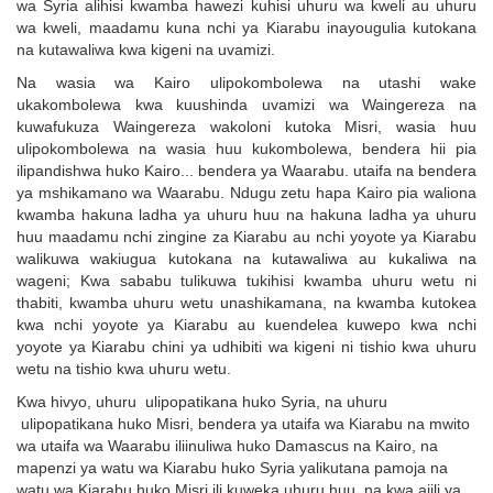
wa Syria alihisi kwamba hawezi kuhisi uhuru wa kweli au uhuru
wa kweli, maadamu kuna nchi ya Kiarabu inayougulia kutokana
na kutawaliwa kwa kigeni na uvamizi.
Na wasia wa Kairo ulipokombolewa na utashi wake
ukakombolewa kwa kuushinda uvamizi wa Waingereza na
kuwafukuza Waingereza wakoloni kutoka Misri, wasia huu
ulipokombolewa na wasia huu kukombolewa, bendera hii pia
ilipandishwa huko Kairo... bendera ya Waarabu. utaifa na bendera
ya mshikamano wa Waarabu. Ndugu zetu hapa Kairo pia waliona
kwamba hakuna ladha ya uhuru huu na hakuna ladha ya uhuru
huu maadamu nchi zingine za Kiarabu au nchi yoyote ya Kiarabu
walikuwa wakiugua kutokana na kutawaliwa au kukaliwa na
wageni; Kwa sababu tulikuwa tukihisi kwamba uhuru wetu ni
thabiti, kwamba uhuru wetu unashikamana, na kwamba kutokea
kwa nchi yoyote ya Kiarabu au kuendelea kuwepo kwa nchi
yoyote ya Kiarabu chini ya udhibiti wa kigeni ni tishio kwa uhuru
wetu na tishio kwa uhuru wetu.
Kwa hivyo, uhuru ulipopatikana huko Syria, na uhuru
ulipopatikana huko Misri, bendera ya utaifa wa Kiarabu na mwito
wa utaifa wa Waarabu iliinuliwa huko Damascus na Kairo, na
mapenzi ya watu wa Kiarabu huko Syria yalikutana pamoja na
watu wa Kiarabu huko Misri ili kuweka uhuru huu, na kwa ajili ya