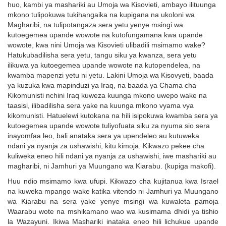
huo, kambi ya mashariki au Umoja wa Kisovieti, ambayo ilituunga
mkono tulipokuwa tukihangaika na kupigana na ukoloni wa
Magharibi, na tulipotangaza sera yetu yenye msingi wa
kutoegemea upande wowote na kutofungamana kwa upande
wowote, kwa nini Umoja wa Kisovieti ulibadili msimamo wake?
Hatukubadilisha sera yetu, tangu siku ya kwanza, sera yetu
ilikuwa ya kutoegemea upande wowote na kutopendelea, na
kwamba mapenzi yetu ni yetu. Lakini Umoja wa Kisovyeti, baada
ya kuzuka kwa mapinduzi ya Iraq, na baada ya Chama cha
Kikomunisti nchini Iraq kuweza kuunga mkono uwepo wake na
taasisi, ilibadilisha sera yake na kuunga mkono vyama vya
kikomunisti. Hatuelewi kutokana na hili isipokuwa kwamba sera ya
kutoegemea upande wowote tuliyofuata siku za nyuma sio sera
inayomfaa leo, bali anataka sera ya upendeleo au kutuweka
ndani ya nyanja za ushawishi, kitu kimoja. Kikwazo pekee cha
kuliweka eneo hili ndani ya nyanja za ushawishi, iwe mashariki au
magharibi, ni Jamhuri ya Muungano wa Kiarabu. (kupiga makofi).
Huu ndio msimamo kwa ufupi. Kikwazo cha kujitanua kwa Israel
na kuweka mpango wake katika vitendo ni Jamhuri ya Muungano
wa Kiarabu na sera yake yenye msingi wa kuwaleta pamoja
Waarabu wote na mshikamano wao wa kusimama dhidi ya tishio
la Wazayuni. Ikiwa Mashariki inataka eneo hili lichukue upande