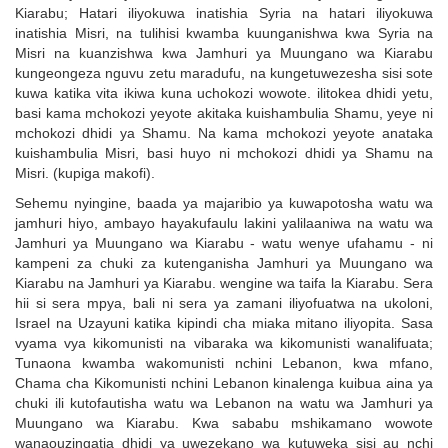
Kiarabu; Hatari iliyokuwa inatishia Syria na hatari iliyokuwa
inatishia Misri, na tulihisi kwamba kuunganishwa kwa Syria na
Misri na kuanzishwa kwa Jamhuri ya Muungano wa Kiarabu
kungeongeza nguvu zetu maradufu, na kungetuwezesha sisi sote
kuwa katika vita ikiwa kuna uchokozi wowote. ilitokea dhidi yetu,
basi kama mchokozi yeyote akitaka kuishambulia Shamu, yeye ni
mchokozi dhidi ya Shamu. Na kama mchokozi yeyote anataka
kuishambulia Misri, basi huyo ni mchokozi dhidi ya Shamu na
Misri. (kupiga makofi).
Sehemu nyingine, baada ya majaribio ya kuwapotosha watu wa
jamhuri hiyo, ambayo hayakufaulu lakini yalilaaniwa na watu wa
Jamhuri ya Muungano wa Kiarabu - watu wenye ufahamu - ni
kampeni za chuki za kutenganisha Jamhuri ya Muungano wa
Kiarabu na Jamhuri ya Kiarabu. wengine wa taifa la Kiarabu. Sera
hii si sera mpya, bali ni sera ya zamani iliyofuatwa na ukoloni,
Israel na Uzayuni katika kipindi cha miaka mitano iliyopita. Sasa
vyama vya kikomunisti na vibaraka wa kikomunisti wanalifuata;
Tunaona kwamba wakomunisti nchini Lebanon, kwa mfano,
Chama cha Kikomunisti nchini Lebanon kinalenga kuibua aina ya
chuki ili kutofautisha watu wa Lebanon na watu wa Jamhuri ya
Muungano wa Kiarabu. Kwa sababu mshikamano wowote
wanaouzingatia dhidi ya uwezekano wa kutuweka sisi au nchi