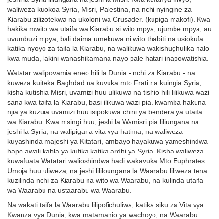
waliweza kuokoa Syria, Misri, Palestina, na nchi nyingine za
Kiarabu zilizotekwa na ukoloni wa Crusader. (kupiga makofi). Kwa
hakika mwito wa utaifa wa Kiarabu si wito mpya, ujumbe mpya, au
uvumbuzi mpya, bali daima umekuwa ni wito thabiti na usiokufa
katika nyoyo za taifa la Kiarabu, na walikuwa wakishughulika nalo
kwa muda, lakini wanashikamana nayo pale hatari inapowatishia.
Watatar walipovamia eneo hili la Dunia - nchi za Kiarabu - na
kuweza kuiteka Baghdad na kuvuka mto Frati na kuingia Syria,
kisha kutishia Misri, uvamizi huu ulikuwa na tishio hili lilikuwa wazi
sana kwa taifa la Kiarabu, basi ilikuwa wazi pia. kwamba hakuna
njia ya kuzuia uvamizi huu isipokuwa chini ya bendera ya utaifa
wa Kiarabu. Kwa msingi huu, jeshi la Wamisri pia liliungana na
jeshi la Syria, na walipigana vita vya hatima, na waliweza
kuyashinda majeshi ya Kitatari, ambayo hayakuwa yameshindwa
hapo awali kabla ya kufika katika ardhi ya Syria. Kisha waliweza
kuwafuata Watatari walioshindwa hadi wakavuka Mto Euphrates.
Umoja huu uliweza, na jeshi lililoungana la Waarabu liliweza tena
kuzilinda nchi za Kiarabu na wito wa Waarabu, na kulinda utaifa
wa Waarabu na ustaarabu wa Waarabu.
Na wakati taifa la Waarabu lilipofichuliwa, katika siku za Vita vya
Kwanza vya Dunia, kwa matamanio ya wachoyo, na Waarabu