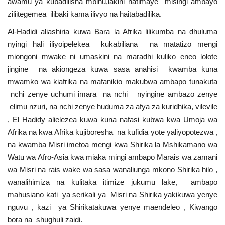
awamu ya kubadilisha mbinu,lakini hatimaye misingi ambayo
Nyaraka
ziliitegemea ilibaki kama ilivyo na haitabadilika.
Al-Hadidi aliashiria kuwa Bara la Afrika lilikumba na dhuluma
Nafasi
nyingi hali iliyoipelekea kukabiliana na matatizo mengi
miongoni mwake ni umaskini na maradhi kuliko eneo lolote
Washiriki
jingine na akiongeza kuwa sasa anahisi kwamba kuna
mwamko wa kiafrika na mafanikio makubwa ambapo tunakuta
Video
nchi zenye uchumi imara na nchi nyingine ambazo zenye
elimu nzuri, na nchi zenye huduma za afya za kuridhika, vilevile
Maonyesho
, El Hadidy alielezea kuwa kuna nafasi kubwa kwa Umoja wa
Afrika na kwa Afrika kujiboresha na kufidia yote yaliyopotezwa ,
Wadhamini
na kwamba Misri imetoa mengi kwa Shirika la Mshikamano wa
Watu wa Afro-Asia kwa miaka mingi ambapo Marais wa zamani
Language
wa Misri na rais wake wa sasa wanaliunga mkono Shirika hilo ,
wanalihimiza na kulitaka itimize jukumu lake, ambapo
English
Swahili
español
mahusiano kati ya serikali ya Misri na Shirika yakikuwa yenye
French
Arabic
nguvu , kazi ya Shirikatakuwa yenye maendeleo , Kiwango
bora na shughuli zaidi.