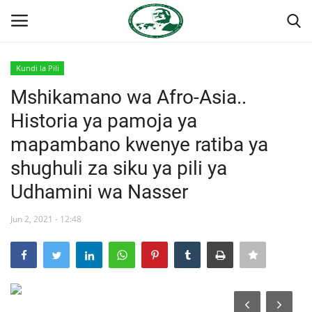
Kundi la Pili
Ingia
Kujiandikisha
Mshikamano wa Afro-Asia..
Historia ya pamoja ya
Nyumba
mapambano kwenye ratiba ya
Jukwaa la Nasser la Kimataifa
shughuli za siku ya pili ya
Udhamini wa Nasser
Wasiliana
Jun 2, 2021 - 12:48
Onyesho la Majaribio
Misri
Timu yetu