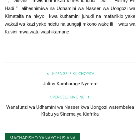
” , vilevile , mwishoni kikao kimeshuhudia Dkt " Helmy El-
Hadi " aliheshimiwa na Udhamini wa Nasser wa Uongozi wa
Kimataifa na hivyo kwa kuthamini juhudi na mafanikio yake
wakati wa kazi yake ndefu na uungaji mkono wake ili watu wa
Kusini mwa watu washikamane
KIPENGELE KILICHOPITA
Julius Kambarage Nyerere
KIPENGELE KINGINE
Wanafunzi wa Udhamini wa Nasser kwa Uongozi watembelea
Klabu ya Sinema ya Kiafrika
MACHAPISHO YANAYOHUSIANA