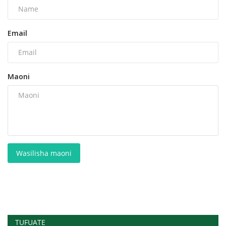
Email
Maoni
Wasilisha maoni
TUFUATE