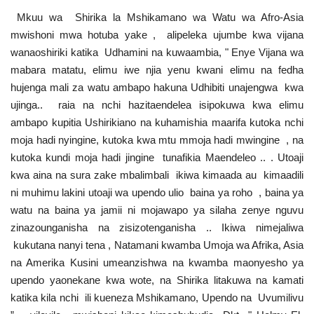
Mkuu wa Shirika la Mshikamano wa Watu wa Afro-Asia
mwishoni mwa hotuba yake , alipeleka ujumbe kwa vijana
wanaoshiriki katika Udhamini na kuwaambia, " Enye Vijana wa
mabara matatu, elimu iwe njia yenu kwani elimu na fedha
hujenga mali za watu ambapo hakuna Udhibiti unajengwa kwa
ujinga.. raia na nchi hazitaendelea isipokuwa kwa elimu
ambapo kupitia Ushirikiano na kuhamishia maarifa kutoka nchi
moja hadi nyingine, kutoka kwa mtu mmoja hadi mwingine , na
kutoka kundi moja hadi jingine tunafikia Maendeleo .. . Utoaji
kwa aina na sura zake mbalimbali ikiwa kimaada au kimaadili
ni muhimu lakini utoaji wa upendo ulio baina ya roho , baina ya
watu na baina ya jamii ni mojawapo ya silaha zenye nguvu
zinazounganisha na zisizotenganisha .. Ikiwa nimejaliwa
kukutana nanyi tena , Natamani kwamba Umoja wa Afrika, Asia
na Amerika Kusini umeanzishwa na kwamba maonyesho ya
upendo yaonekane kwa wote, na Shirika litakuwa na kamati
katika kila nchi ili kueneza Mshikamano, Upendo na Uvumilivu