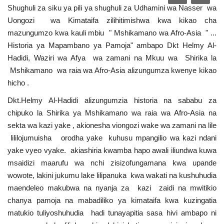
Shughuli za siku ya pili ya shughuli za Udhamini wa Nasser wa
Urithi wa Nasser
Uongozi wa Kimataifa zilihitimishwa kwa kikao cha
mazungumzo kwa kauli mbiu " Mshikamano wa Afro-Asia " ...
Habari
Historia ya Mapambano ya Pamoja" ambapo Dkt Helmy Al-
Hadidi, Waziri wa Afya wa zamani na Mkuu wa Shirika la
Harakati ya Nasser kwa Vijana
Mshikamano wa raia wa Afro-Asia alizungumza kwenye kikao
hicho .
Udhamini wa Nasser
Dkt.Helmy Al-Hadidi alizungumzia historia na sababu za
chipuko la Shirika ya Mshikamano wa raia wa Afro-Asia na
Kanuni na Masharti ya Udhamini wa
sekta wa kazi yake , akionesha viongozi wake wa zamani na lile
Nasser
lililojumuisha orodha yake kuhusu mpangilio wa kazi ndani
yake vyeo vyake. akiashiria kwamba hapo awali iliundwa kuwa
Nyaraka na Marejeleo
msaidizi maarufu wa nchi zisizofungamana kwa upande
wowote, lakini jukumu lake lilipanuka kwa wakati na kushuhudia
Waanzilishi
maendeleo makubwa na nyanja za kazi zaidi na mwitikio
chanya pamoja na mabadiliko ya kimataifa kwa kuzingatia
Raia wa ulimwengu mzima
matukio tuliyoshuhudia hadi tunayapitia sasa hivi ambapo ni