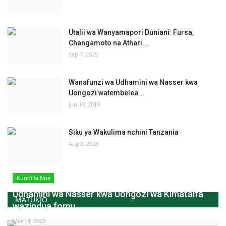
Utalii wa Wanyamapori Duniani: Fursa,
Changamoto na Athari...
Sep 7, 2025
Wanafunzi wa Udhamini wa Nasser kwa
Uongozi watembelea...
Jun 10, 2019
Siku ya Wakulima nchini Tanzania
Aug 8, 2023
Kundi la Nne
Udhamini wa Nasser kwa Uongozi wa Kimataifa
MATUKIO
wazindua fomu...
Mar 14, 2023