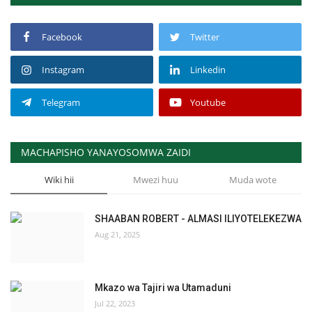
Facebook
Twitter
Instagram
Linkedin
Telegram
Youtube
MACHAPISHO YANAYOSOMWA ZAIDI
Wiki hii
Mwezi huu
Muda wote
SHAABAN ROBERT - ALMASI ILIYOTELEKEZWA
Aug 21, 2025
Mkazo wa Tajiri wa Utamaduni
Jul 22, 2023