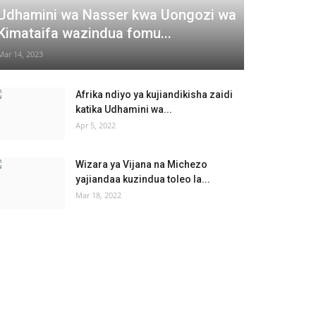
Udhamini wa Nasser kwa Uongozi wa
Kimataifa wazindua fomu...
Mar 14, 2023
Afrika ndiyo ya kujiandikisha zaidi
katika Udhamini wa...
Apr 5, 2022
Wizara ya Vijana na Michezo
yajiandaa kuzindua toleo la...
Mar 18, 2022