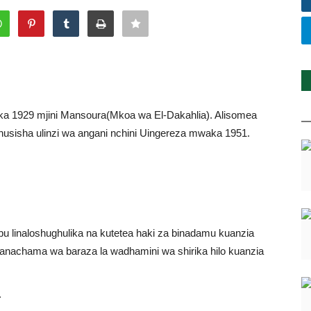
a 1929 mjini Mansoura(Mkoa wa El-Dakahlia). Alisomea
zohusisha ulinzi wa angani nchini Uingereza mwaka 1951.
bu linaloshughulika na kutetea haki za binadamu kuanzia
achama wa baraza la wadhamini wa shirika hilo kuanzia
.