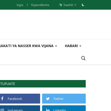
Ingia
/
Kujiandikisha
Swahili
AKATI YA NASSER KWA VIJANA
HABARI
TUFUATE
Facebook
Twitter
Instagram
Linkedin