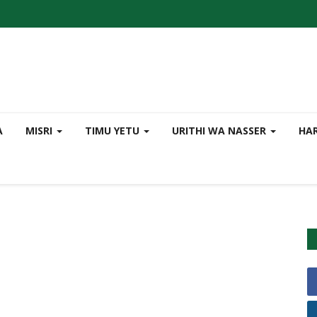
A
MISRI
TIMU YETU
URITHI WA NASSER
HAR