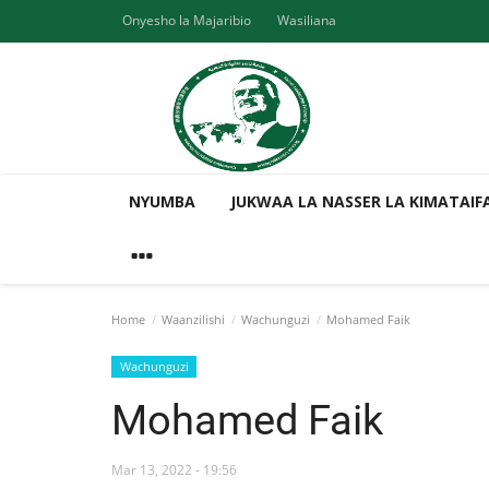
Onyesho la Majaribio
Wasiliana
NYUMBA
JUKWAA LA NASSER LA KIMATAIF
Home
Waanzilishi
Wachunguzi
Mohamed Faik
Wachunguzi
Mohamed Faik
Mar 13, 2022 - 19:56