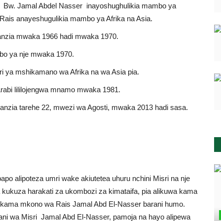
ri Bw. Jamal Abdel Nasser inayoshughulikia mambo ya
 Rais anayeshugulikia mambo ya Afrika na Asia.
uanzia mwaka 1966 hadi mwaka 1970.
ambo ya nje mwaka 1970.
 ya mshikamano wa Afrika na wa Asia pia.
-Arabi lililojengwa mnamo mwaka 1981.
kuanzia tarehe 22, mwezi wa Agosti, mwaka 2013 hadi sasa.
o alipoteza umri wake akiutetea uhuru nchini Misri na nje
 kukuza harakati za ukombozi za kimataifa, pia alikuwa kama
uwa kama mkono wa Rais Jamal Abd El-Nasser barani humo.
ani wa Misri Jamal Abd El-Nasser, pamoja na hayo alipewa