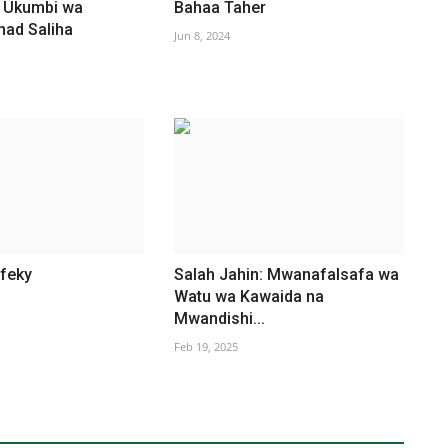
 Ukumbi wa
Bahaa Taher
had Saliha
Jun 8, 2024
-feky
Salah Jahin: Mwanafalsafa wa
Watu wa Kawaida na
Mwandishi...
Feb 19, 2025