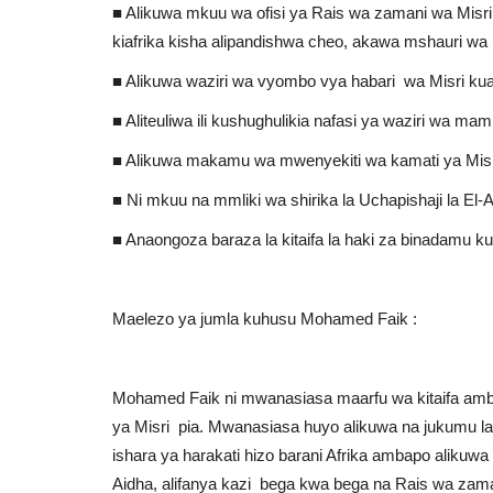
■ Alikuwa mkuu wa ofisi ya Rais wa zamani wa Mis
kiafrika kisha alipandishwa cheo, akawa mshauri wa
■ Alikuwa waziri wa vyombo vya habari wa Misri k
■ Aliteuliwa ili kushughulikia nafasi ya waziri wa m
■ Alikuwa makamu wa mwenyekiti wa kamati ya Misri
■ Ni mkuu na mmliki wa shirika la Uchapishaji la El
■ Anaongoza baraza la kitaifa la haki za binadamu 
Maelezo ya jumla kuhusu Mohamed Faik :
Mohamed Faik ni mwanasiasa maarfu wa kitaifa ambap
ya Misri pia. Mwanasiasa huyo alikuwa na jukumu la
ishara ya harakati hizo barani Afrika ambapo alik
Aidha, alifanya kazi bega kwa bega na Rais wa zam