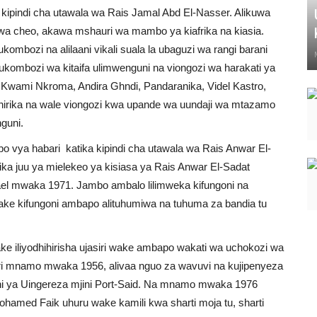
kipindi cha utawala wa Rais Jamal Abd El-Nasser. Alikuwa
wa cheo, akawa mshauri wa mambo ya kiafrika na kiasia.
mbozi na alilaani vikali suala la ubaguzi wa rangi barani
a ukombozi wa kitaifa ulimwenguni na viongozi wa harakati ya
Kwami Nkroma, Andira Ghndi, Pandaranika, Videl Kastro,
hirika na wale viongozi kwa upande wa uundaji wa mtazamo
nguni.
 vya habari katika kipindi cha utawala wa Rais Anwar El-
mika juu ya mielekeo ya kisiasa ya Rais Anwar El-Sadat
ael mwaka 1971. Jambo ambalo lilimweka kifungoni na
ke kifungoni ambapo alituhumiwa na tuhuma za bandia tu
 iliyodhihirisha ujasiri wake ambapo wakati wa uchokozi wa
sri mnamo mwaka 1956, alivaa nguo za wavuvi na kujipenyeza
shi ya Uingereza mjini Port-Said. Na mnamo mwaka 1976
amed Faik uhuru wake kamili kwa sharti moja tu, sharti