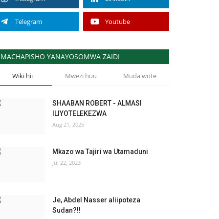
Telegram
Youtube
MACHAPISHO YANAYOSOMWA ZAIDI
Wiki hii
Mwezi huu
Muda wote
SHAABAN ROBERT - ALMASI
ILIYOTELEKEZWA
Aug 21, 2025
Mkazo wa Tajiri wa Utamaduni
Jul 22, 2023
Je, Abdel Nasser aliipoteza
Sudan?!!