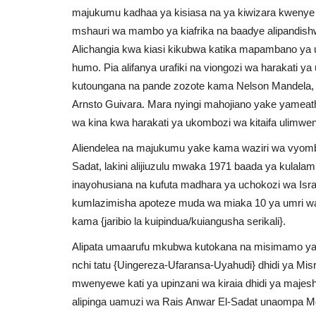
majukumu kadhaa ya kisiasa na ya kiwizara kwenye 
mshauri wa mambo ya kiafrika na baadye alipandish
Alichangia kwa kiasi kikubwa katika mapambano ya uko
humo. Pia alifanya urafiki na viongozi wa harakati y
kutoungana na pande zozote kama Nelson Mandela, 
Arnsto Guivara. Mara nyingi mahojiano yake yameat
wa kina kwa harakati ya ukombozi wa kitaifa ulimwe
Aliendelea na majukumu yake kama waziri wa vyombo
Sadat, lakini alijiuzulu mwaka 1971 baada ya kulala
inayohusiana na kufuta madhara ya uchokozi wa Isr
kumlazimisha apoteze muda wa miaka 10 ya umri wa
kama {jaribio la kuipindua/kuiangusha serikali}.
Alipata umaarufu mkubwa kutokana na misimamo yake
nchi tatu {Uingereza-Ufaransa-Uyahudi} dhidi ya Mi
mwenyewe kati ya upinzani wa kiraia dhidi ya maje
alipinga uamuzi wa Rais Anwar El-Sadat unaompa Moh