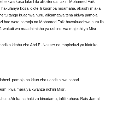
e kwa kosa lake hilo alilolitenda, lakini Mohamed Faik
hakufanya kosa lolote ili kuomba msamaha, akaishi miaka
he tu tangu kuachwa huru, alikamatwa tena akiwa pamoja
ongozi hao wote pamoja na Mohamed Faik hawakuachwa huru ila
wakati wa maadhimisho ya ushindi wa majeshi ya Misri
ndika kitabu cha Abd El-Nasser na mapinduzi ya kiafrika
isheni pamoja na kituo cha uandishi wa habari.
smi kwa mara ya kwanza nchini Misri.
kuhusu Afrika na haki za binadamu, tafiti kuhusu Rais Jamal
.