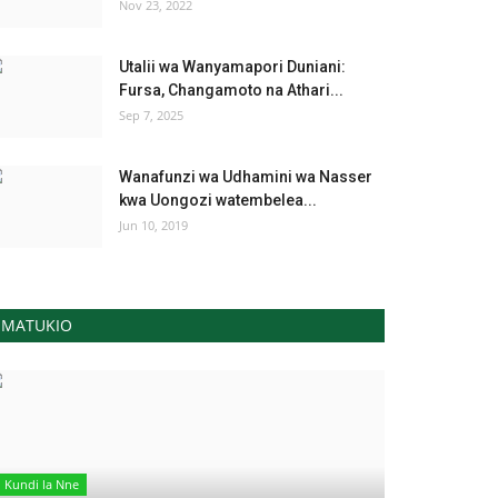
Nov 23, 2022
Utalii wa Wanyamapori Duniani:
Fursa, Changamoto na Athari...
Sep 7, 2025
Wanafunzi wa Udhamini wa Nasser
kwa Uongozi watembelea...
Jun 10, 2019
MATUKIO
Kundi la Nne