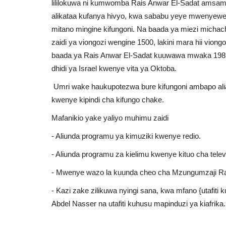
lililokuwa ni kumwomba Rais Anwar El-Sadat amsameh
alikataa kufanya hivyo, kwa sababu yeye mwenyewe 
mitano mingine kifungoni. Na baada ya miezi michac
zaidi ya viongozi wengine 1500, lakini mara hii vi
baada ya Rais Anwar El-Sadat kuuwawa mwaka 1981 
dhidi ya Israel kwenye vita ya Oktoba.
Umri wake haukupotezwa bure kifungoni ambapo alia
kwenye kipindi cha kifungo chake.
Mafanikio yake yaliyo muhimu zaidi
- Aliunda programu ya kimuziki kwenye redio.
- Aliunda programu za kielimu kwenye kituo cha telev
- Mwenye wazo la kuunda cheo cha Mzungumzaji Ra
- Kazi zake zilikuwa nyingi sana, kwa mfano {utafiti 
Abdel Nasser na utafiti kuhusu mapinduzi ya kiafrika