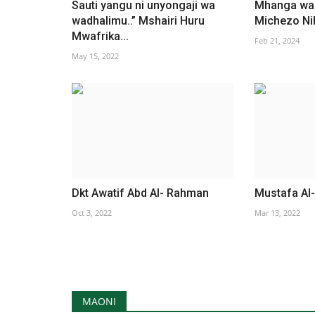
Sauti yangu ni unyongaji wa
Mhanga wa
wadhalimu..” Mshairi Huru
Michezo Ni
Mwafrika...
Feb 21, 2024
May 15, 2022
Dkt Awatif Abd Al- Rahman
Mustafa Al
Oct 3, 2022
Mar 13, 2022
MAONI