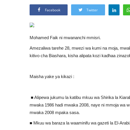
Facebook
Twitter
Mohamed Faik ni mwananchi mmisri.
Amezaliwa tarehe 28, mwezi wa kumi na moja, mwak
kitivo cha Biashara, kisha alipata kozi kadhaa zina
Maisha yake ya kikazi :
■ Alipewa jukumu la katibu mkuu wa Shirika la Kiara
mwaka 1986 hadi mwaka 2008, naye ni mmoja wa wan
mwaka 2008 mpaka sasa.
■ Mkuu wa baraza la waaminifu wa gazeti la El-Arabi