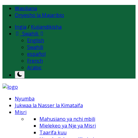
Wasiliana
Onyesho la Majaribio
Ingia
/
Kujiandikisha
Swahili
English
Swahili
español
French
Arabic
Nyumba
Jukwaa la Nasser la Kimataifa
Misri
Mahusiano ya nchi mbili
Mielekeo ya Nje ya Misri
Taarifa kuu