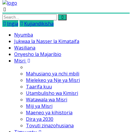
Ingia
Kujiandikisha
Nyumba
Jukwaa la Nasser la Kimataifa
Wasiliana
Onyesho la Majaribio
Misri
Mahusiano ya nchi mbili
Mielekeo ya Nje ya Misri
Taarifa kuu
Utambulisho wa Kimisri
Watawala wa Misri
Miji ya Misri
Maeneo ya kihistoria
Dira ya 2030
Tovuti zinazohusiana
Timu yetu