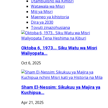
Utambulisho wa Kimisri
Watawala wa Misri
Miji ya Misri
Maeneo ya kihistoria
Dira ya 2030
Tovuti zinazohusiana
Oktoba 6, 1973... Siku Watu wa Misri
Waliyopata...
Oct 6, 2025
Sham El-Nessim: Sikukuu ya Majira ya
Kuchipua...
Apr 21, 2025