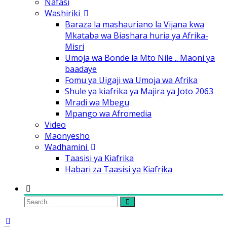
Nafasi
Washiriki
Baraza la mashauriano la Vijana kwa
Mkataba wa Biashara huria ya Afrika-
Misri
Umoja wa Bonde la Mto Nile .. Maoni ya
baadaye
Fomu ya Uigaji wa Umoja wa Afrika
Shule ya kiafrika ya Majira ya Joto 2063
Mradi wa Mbegu
Mpango wa Afromedia
Video
Maonyesho
Wadhamini
Taasisi ya Kiafrika
Habari za Taasisi ya Kiafrika