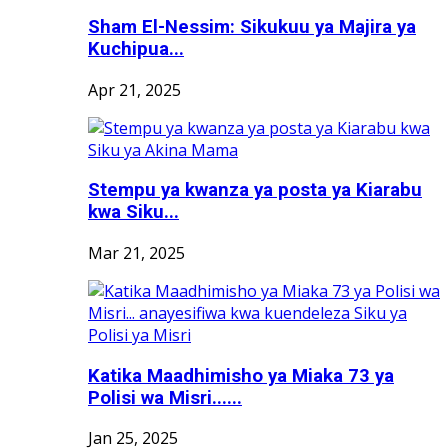
Sham El-Nessim: Sikukuu ya Majira ya
Kuchipua...
Apr 21, 2025
Stempu ya kwanza ya posta ya Kiarabu
kwa Siku...
Mar 21, 2025
Katika Maadhimisho ya Miaka 73 ya
Polisi wa Misri......
Jan 25, 2025