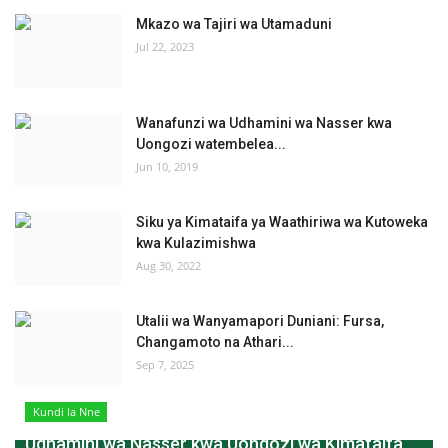
Mkazo wa Tajiri wa Utamaduni
Jul 22, 2023
Wanafunzi wa Udhamini wa Nasser kwa
Uongozi watembelea...
Jun 10, 2019
Siku ya Kimataifa ya Waathiriwa wa Kutoweka
kwa Kulazimishwa
Aug 30, 2022
Utalii wa Wanyamapori Duniani: Fursa,
Changamoto na Athari...
Sep 7, 2025
Kundi la Nne
Udhamini wa Nasser kwa Uongozi wa Kimataifa