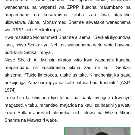
wanachama na wapenzi wa ZPPP kuacha malumbano na
mapambano na kusalimisha silaha zao kwa utaratibu
uliowekwa. Aidha, Mohammed Shamte aliwataka wanachama
wa ZPPP kuitii Serikali mpya.
Kwa msisitizo Mohammed Shamte alisema, “Serikali iliyoundwa
jana, ndiyo Serikali ya Nchi na wanachama wetu wote hawana
budi kuitii Serikali mpya”.
Naye Sheikh Ali Muhsin akatoa wito kwa wananchi kuacha
mapambano na kusalimisha silaha zao na kuitii Serikali
akisema; “Tukio limetokea, utake usitake. Kinachohitajika sasa
ni kuijenga Zanzibar mpya na sote hatuna budi kushiriki” (ASP,
1974)
Tukio hilo la kihistoria lipo tofauti na taarifa nyingi za kwenye
magazeti, vitabu, mitandao, majarida na kauli za baadhi ya watu
kuwa Sultani Jamshid aliikimbia nchi akiwa na Waziri Mkuu
Shamte na Mawaziri wake.