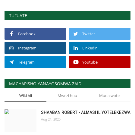
TUFUATE
Facebook
Twitter
Instagram
Linkedin
Telegram
Youtube
MACHAPISHO YANAYOSOMWA ZAIDI
Wiki hii
Mwezi huu
Muda wote
SHAABAN ROBERT - ALMASI ILIYOTELEKEZWA
Aug 21, 2025