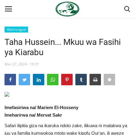
Wachunguzi
Ingia
Kujiandikisha
Taha Hussein... Mkuu wa Fasihi
ya Kiarabu
Nyumba
Mar 27, 2024 - 19:31
Jukwaa la Nasser la Kimataifa
Wasiliana
Onyesho la Majaribio
Imefasiriwa na/ Mariem El-Hosseny
Misri
Imeharirwa na/ Mervat Sakr
Safari ilipitia giza na ikaruka ndoto zake, ilikuwa ni matakwa ya
Timu yetu
juu ya familia kumwokoa mtoto wake kipofu Qur'an, ili aweze