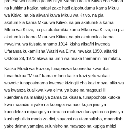
profesa wa historia ya fasihi ya Kiarabu katika Kitivo cha Sanaa
na kuhitimu katika nafasi zake hadi alipohudumu kama Mkuu
wa Kitivo, na pia aliwahi kuwa Mkuu wa Kitivo, na pia
akatumikia kama Mkuu wa Kitivo, na pia akatumikia kama
Mkuu wa Kitivo, na pia akatumikia kama Mkuu wa Kitivo, na pia
akatumikia kama Mkuu wa Kitivo, na pia akatumikia kama
mwalimu wa falsafa mnamo 1914, kisha alisafiri kwenda
Ufaransa kukamilisha Waziri wa Elimu mwaka 1950, alifariki
Oktoba 28, 1973 akiwa na umri wa miaka themanini na mitatu.
Katika Mradi wa Bozoor, tunapaswa kuonesha kwamba
tunachukua "Mkuu" kama mfano katika kazi yetu wakati
wowote tunaposimama kwenye kizingiti cha kazi mpya, alikuwa
wa kwanza kualikwa kwa elimu ya bure na mageuzi ili
kuendana na mahitaji ya zama za kisasa, tunapochota kutoka
kwa maandishi yake na kuongozwa nao, kujua jinsi ya
kuendeleza mipango ya elimu na mafunzo tunayotoa na jinsi ya
kushughulikia mada za dini, sayansi na utambulisho, maandishi
yake daima yamejaa suluhisho na mawazo na kupiga mbizi