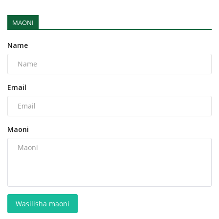
MAONI
Name
Email
Maoni
Wasilisha maoni