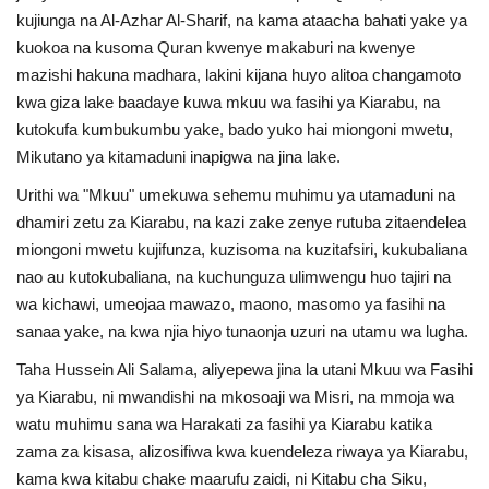
kujiunga na Al-Azhar Al-Sharif, na kama ataacha bahati yake ya
Urithi wa Nasser
kuokoa na kusoma Quran kwenye makaburi na kwenye
mazishi hakuna madhara, lakini kijana huyo alitoa changamoto
Habari
kwa giza lake baadaye kuwa mkuu wa fasihi ya Kiarabu, na
kutokufa kumbukumbu yake, bado yuko hai miongoni mwetu,
Harakati ya Nasser kwa Vijana
Mikutano ya kitamaduni inapigwa na jina lake.
Urithi wa "Mkuu" umekuwa sehemu muhimu ya utamaduni na
Udhamini wa Nasser
dhamiri zetu za Kiarabu, na kazi zake zenye rutuba zitaendelea
miongoni mwetu kujifunza, kuzisoma na kuzitafsiri, kukubaliana
Kanuni na Masharti ya Udhamini wa
nao au kutokubaliana, na kuchunguza ulimwengu huo tajiri na
Nasser
wa kichawi, umeojaa mawazo, maono, masomo ya fasihi na
sanaa yake, na kwa njia hiyo tunaonja uzuri na utamu wa lugha.
Nyaraka na Marejeleo
Taha Hussein Ali Salama, aliyepewa jina la utani Mkuu wa Fasihi
ya Kiarabu, ni mwandishi na mkosoaji wa Misri, na mmoja wa
Waanzilishi
watu muhimu sana wa Harakati za fasihi ya Kiarabu katika
zama za kisasa, alizosifiwa kwa kuendeleza riwaya ya Kiarabu,
Raia wa ulimwengu mzima
kama kwa kitabu chake maarufu zaidi, ni Kitabu cha Siku,