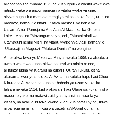
alichochapisha mnamo 1929 na kushughulikia wasifu wake kwa
Nyaraka
mtindo wake wa ajabu, pamoja na vitabu vyake vingine,
alivyoshughulikia masuala mengi ya miiba katika fasihi, urithi na
Nafasi
mawazo, kama vile kitabu "Katika mashairi ya kabla ya
Uislamu", na "Pamoja na Abu Alaa Al-Maari katika Gereza
Washiriki
Lake". Mbali na "Mazungumzo ya jioni", "Mustakabali wa
Utamaduni nchini Misri" na vitabu vyake vya utajiri kama vile
Video
"Ukosoaji na Mageuzi" "Mateso Duniani" na wengine.
Maonyesho
Amezaliwa kwenye Mkoa wa Minya mwaka 1889, na alipoteza
uwezo wake wa kuona akiwa na umri wa miaka minne,
Wadhamini
alijifunza lugha ya Kiarabu na kukariri Quran Tukufu, kisha
akasoma kwenye shule za Al-Azhar na kutoka hapo hadi Chuo
Language
Kikuu cha Al-Azhar, na kupata shahada ya uzamivu katika
falsafa mwaka 1914, kisha akasafiri hadi Ufaransa kukamilisha
English
Swahili
español
masomo yake, na matawi zaidi ya sayansi na maarifa ya
kisasa, na akarudi kutoka kwake kuchukua nafasi nyingi, ikiwa
French
Arabic
ni pamoja na mhariri mkuu wa gazeti la Al-Gomhouria, na