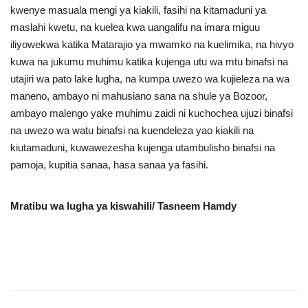
kwenye masuala mengi ya kiakili, fasihi na kitamaduni ya
maslahi kwetu, na kuelea kwa uangalifu na imara miguu
iliyowekwa katika Matarajio ya mwamko na kuelimika, na hivyo
kuwa na jukumu muhimu katika kujenga utu wa mtu binafsi na
utajiri wa pato lake lugha, na kumpa uwezo wa kujieleza na wa
maneno, ambayo ni mahusiano sana na shule ya Bozoor,
ambayo malengo yake muhimu zaidi ni kuchochea ujuzi binafsi
na uwezo wa watu binafsi na kuendeleza yao kiakili na
kiutamaduni, kuwawezesha kujenga utambulisho binafsi na
pamoja, kupitia sanaa, hasa sanaa ya fasihi.
Mratibu wa lugha ya kiswahili/ Tasneem Hamdy