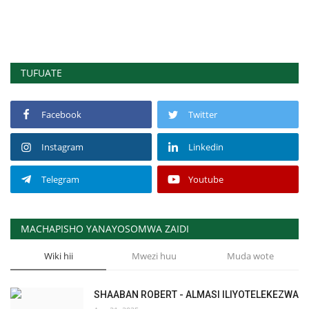
TUFUATE
Facebook
Twitter
Instagram
Linkedin
Telegram
Youtube
MACHAPISHO YANAYOSOMWA ZAIDI
Wiki hii
Mwezi huu
Muda wote
SHAABAN ROBERT - ALMASI ILIYOTELEKEZWA