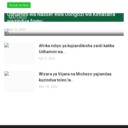
Kundi la Nne
Udhamini wa Nasser kwa Uongozi wa Kimataifa
MATUKIO
wazindua fomu...
Mar 14, 2023
Afrika ndiyo ya kujiandikisha zaidi katika
Udhamini wa...
Apr 5, 2022
Wizara ya Vijana na Michezo yajiandaa
kuzindua toleo la...
Mar 18, 2022