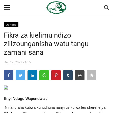
Dondoo
Ingia
Kujiandikisha
Fikra za kielimu ndizo
zilizounganisha watu tangu
Nyumba
zamani sana
Jukwaa la Nasser la Kimataifa
Dec 19, 2022 - 10:55
Wasiliana
Onyesho la Majaribio
Misri
Enyi Ndugu Wapendwa :
Nina furaha kubwa kuhudhuria nanyi usiku wa leo sherehe ya
Timu yetu