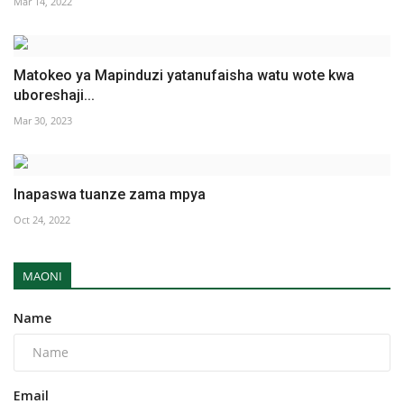
Mar 14, 2022
Matokeo ya Mapinduzi yatanufaisha watu wote kwa
uboreshaji...
Mar 30, 2023
Inapaswa tuanze zama mpya
Oct 24, 2022
MAONI
Name
Email