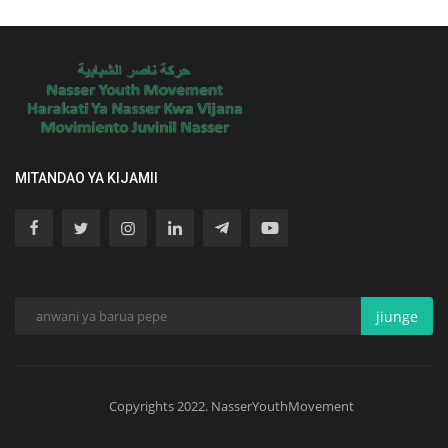
MITANDAO YA KIJAMII
jiunge
Copyrights 2022. NasserYouthMovement