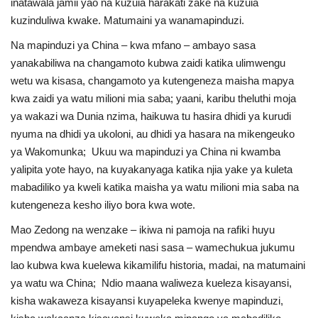
inatawala jamii yao na kuzuia harakati zake na kuzuia
kuzinduliwa kwake. Matumaini ya wanamapinduzi.
Na mapinduzi ya China – kwa mfano – ambayo sasa
yanakabiliwa na changamoto kubwa zaidi katika ulimwengu
wetu wa kisasa, changamoto ya kutengeneza maisha mapya
kwa zaidi ya watu milioni mia saba; yaani, karibu theluthi moja
ya wakazi wa Dunia nzima, haikuwa tu hasira dhidi ya kurudi
nyuma na dhidi ya ukoloni, au dhidi ya hasara na mikengeuko
ya Wakomunka; Ukuu wa mapinduzi ya China ni kwamba
yalipita yote hayo, na kuyakanyaga katika njia yake ya kuleta
mabadiliko ya kweli katika maisha ya watu milioni mia saba na
kutengeneza kesho iliyo bora kwa wote.
Mao Zedong na wenzake – ikiwa ni pamoja na rafiki huyu
mpendwa ambaye ameketi nasi sasa – wamechukua jukumu
lao kubwa kwa kuelewa kikamilifu historia, madai, na matumaini
ya watu wa China; Ndio maana waliweza kueleza kisayansi,
kisha wakaweza kisayansi kuyapeleka kwenye mapinduzi,