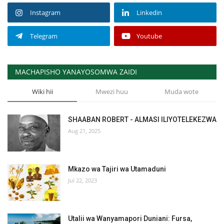
Instagram
Linkedin
Telegram
Youtube
MACHAPISHO YANAYOSOMWA ZAIDI
Wiki hii
Mwezi huu
Muda wote
SHAABAN ROBERT - ALMASI ILIYOTELEKEZWA
Aug 21, 2025
Mkazo wa Tajiri wa Utamaduni
Jul 22, 2023
Utalii wa Wanyamapori Duniani: Fursa,