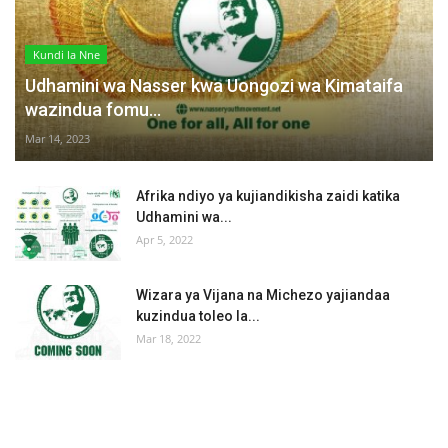
Kundi la Nne
Udhamini wa Nasser kwa Uongozi wa Kimataifa
wazindua fomu...
Mar 14, 2023
Afrika ndiyo ya kujiandikisha zaidi katika
Udhamini wa...
Apr 5, 2022
Wizara ya Vijana na Michezo yajiandaa
kuzindua toleo la...
Mar 18, 2022