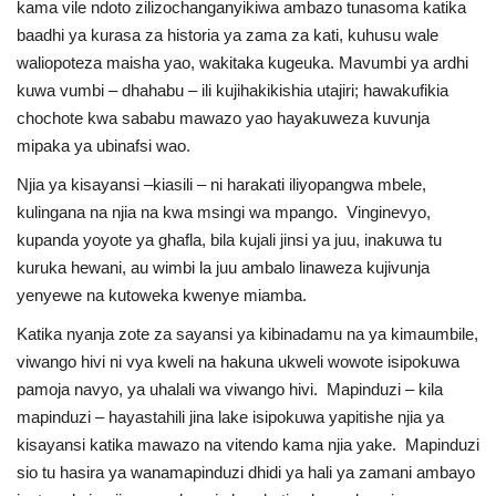
kama vile ndoto zilizochanganyikiwa ambazo tunasoma katika
baadhi ya kurasa za historia ya zama za kati, kuhusu wale
waliopoteza maisha yao, wakitaka kugeuka. Mavumbi ya ardhi
kuwa vumbi – dhahabu – ili kujihakikishia utajiri; hawakufikia
chochote kwa sababu mawazo yao hayakuweza kuvunja
mipaka ya ubinafsi wao.
Njia ya kisayansi –kiasili – ni harakati iliyopangwa mbele,
kulingana na njia na kwa msingi wa mpango. Vinginevyo,
kupanda yoyote ya ghafla, bila kujali jinsi ya juu, inakuwa tu
kuruka hewani, au wimbi la juu ambalo linaweza kujivunja
yenyewe na kutoweka kwenye miamba.
Katika nyanja zote za sayansi ya kibinadamu na ya kimaumbile,
viwango hivi ni vya kweli na hakuna ukweli wowote isipokuwa
pamoja navyo, ya uhalali wa viwango hivi. Mapinduzi – kila
mapinduzi – hayastahili jina lake isipokuwa yapitishe njia ya
kisayansi katika mawazo na vitendo kama njia yake. Mapinduzi
sio tu hasira ya wanamapinduzi dhidi ya hali ya zamani ambayo