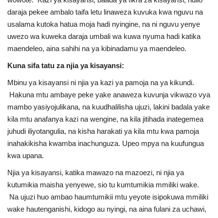
Nyaraka
daraja pekee ambalo taifa letu linaweza kuvuka kwa nguvu na
usalama kutoka hatua moja hadi nyingine, na ni nguvu yenye
Nafasi
uwezo wa kuweka daraja umbali wa kuwa nyuma hadi katika
maendeleo, aina sahihi na ya kibinadamu ya maendeleo.
Washiriki
Kuna sifa tatu za njia ya kisayansi:
Mbinu ya kisayansi ni njia ya kazi ya pamoja na ya kikundi.
Video
Hakuna mtu ambaye peke yake anaweza kuvunja vikwazo vya
mambo yasiyojulikana, na kuudhalilisha ujuzi, lakini badala yake
Maonyesho
kila mtu anafanya kazi na wengine, na kila jitihada inategemea
juhudi iliyotangulia, na kisha harakati ya kila mtu kwa pamoja
Wadhamini
inahakikisha kwamba inachunguza. Upeo mpya na kuufungua
kwa upana.
Language
Njia ya kisayansi, katika mawazo na mazoezi, ni njia ya
English
Swahili
español
kutumikia maisha yenyewe, sio tu kumtumikia mmiliki wake.
French
Arabic
Na ujuzi huo ambao haumtumikii mtu yeyote isipokuwa mmiliki
wake hautenganishi, kidogo au nyingi, na aina fulani za uchawi,