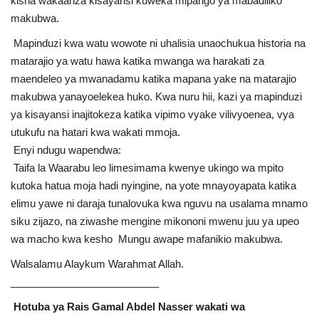
kisha wakaanza kisayansi kuweka mipango ya mabadiliko
makubwa.
Mapinduzi kwa watu wowote ni uhalisia unaochukua historia na
matarajio ya watu hawa katika mwanga wa harakati za
maendeleo ya mwanadamu katika mapana yake na matarajio
makubwa yanayoelekea huko. Kwa nuru hii, kazi ya mapinduzi
ya kisayansi inajitokeza katika vipimo vyake vilivyoenea, vya
utukufu na hatari kwa wakati mmoja.
Enyi ndugu wapendwa:
Taifa la Waarabu leo ​​limesimama kwenye ukingo wa mpito
kutoka hatua moja hadi nyingine, na yote mnayoyapata katika
elimu yawe ni daraja tunalovuka kwa nguvu na usalama mnamo
siku zijazo, na ziwashe mengine mikononi mwenu juu ya upeo
wa macho kwa kesho Mungu awape mafanikio makubwa.
Walsalamu Alaykum Warahmat Allah.
__________________________
Hotuba ya Rais Gamal Abdel Nasser wakati wa