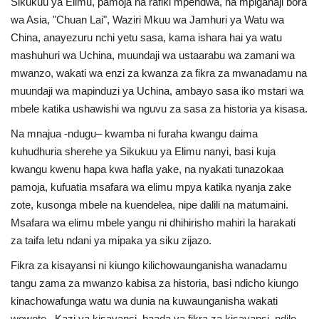
Sikukuu ya Elimu, pamoja na rafiki mpendwa, na mpiganaji bora
wa Asia, "Chuan Lai", Waziri Mkuu wa Jamhuri ya Watu wa
Urithi wa Nasser
China, anayezuru nchi yetu sasa, kama ishara hai ya watu
mashuhuri wa Uchina, muundaji wa ustaarabu wa zamani wa
Habari
mwanzo, wakati wa enzi za kwanza za fikra za mwanadamu na
muundaji wa mapinduzi ya Uchina, ambayo sasa iko mstari wa
Harakati ya Nasser kwa Vijana
mbele katika ushawishi wa nguvu za sasa za historia ya kisasa.
Udhamini wa Nasser
Na mnajua -ndugu– kwamba ni furaha kwangu daima
kuhudhuria sherehe ya Sikukuu ya Elimu nanyi, basi kuja
kwangu kwenu hapa kwa hafla yake, na nyakati tunazokaa
Kanuni na Masharti ya Udhamini wa
Nasser
pamoja, kufuatia msafara wa elimu mpya katika nyanja zake
zote, kusonga mbele na kuendelea, nipe dalili na matumaini.
Msafara wa elimu mbele yangu ni dhihirisho mahiri la harakati
Nyaraka na Marejeleo
za taifa letu ndani ya mipaka ya siku zijazo.
Waanzilishi
Fikra za kisayansi ni kiungo kilichowaunganisha wanadamu
tangu zama za mwanzo kabisa za historia, basi ndicho kiungo
Raia wa ulimwengu mzima
kinachowafunga watu wa dunia na kuwaunganisha wakati
wowote. Kazi ya kisayansi, baada ya fikra za kisayansi, ndilo