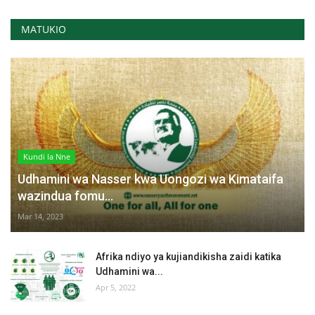
MATUKIO
Kundi la Nne
Udhamini wa Nasser kwa Uongozi wa Kimataifa
wazindua fomu...
Mar 14, 2023
Afrika ndiyo ya kujiandikisha zaidi katika
Udhamini wa...
Apr 5, 2022