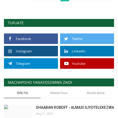
TUFUATE
Facebook
Twitter
Instagram
Linkedin
Telegram
Youtube
MACHAPISHO YANAYOSOMWA ZAIDI
Wiki hii
Mwezi huu
Muda wote
SHAABAN ROBERT - ALMASI ILIYOTELEKEZWA
Aug 21, 2025