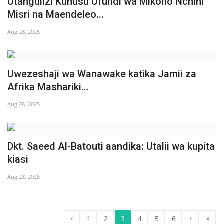
Utangulizi Kuhusu Ufundi wa Mikono Nchini
Misri na Maendeleo...
Aug 28, 2025
Uwezeshaji wa Wanawake katika Jamii za
Afrika Mashariki...
Aug 28, 2025
Dkt. Saeed Al-Batouti aandika: Utalii wa kupita
kiasi
Aug 28, 2025
‹
›
»
1
2
3
4
5
6