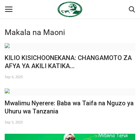
Makala na Maoni
Ingia
Kujiandikisha
Nyumba
KILIO KISICHOONEKANA: CHANGAMOTO ZA
AFYA YA AKILI KATIKA...
Jukwaa la Nasser la Kimataifa
Sep 6, 2025
Wasiliana
Mwalimu Nyerere: Baba wa Taifa na Nguzo ya
Onyesho la Majaribio
Uhuru wa Tanzania
Misri
Sep 5, 2025
Timu yetu