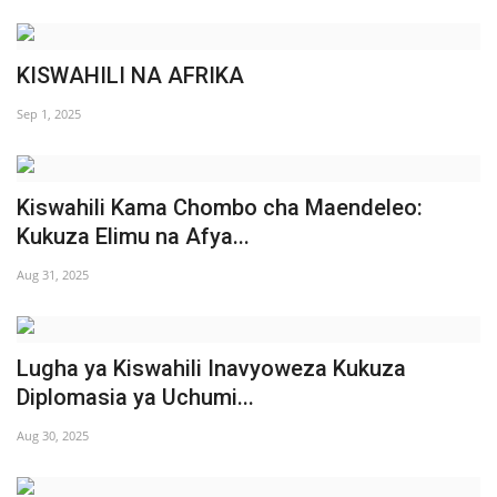
Nyaraka
KISWAHILI NA AFRIKA
Nafasi
Sep 1, 2025
Washiriki
Video
Kiswahili Kama Chombo cha Maendeleo:
Kukuza Elimu na Afya...
Maonyesho
Aug 31, 2025
Wadhamini
Language
Lugha ya Kiswahili Inavyoweza Kukuza
Diplomasia ya Uchumi...
English
Swahili
español
Aug 30, 2025
French
Arabic