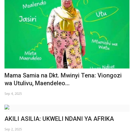
Urithi wa Nasser
Habari
Harakati ya Nasser kwa Vijana
Udhamini wa Nasser
Kanuni na Masharti ya Udhamini wa
Mama Samia na Dkt. Mwinyi Tena: Viongozi
Nasser
wa Utulivu, Maendeleo...
Nyaraka na Marejeleo
Sep 4, 2025
Waanzilishi
AKILI ASILIA: UKWELI NDANI YA AFRIKA
Raia wa ulimwengu mzima
Sep 2, 2025