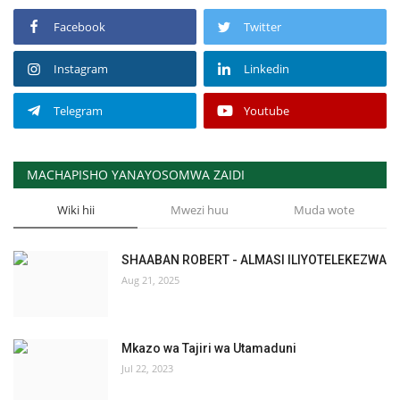
Facebook
Twitter
Instagram
Linkedin
Telegram
Youtube
MACHAPISHO YANAYOSOMWA ZAIDI
Wiki hii
Mwezi huu
Muda wote
SHAABAN ROBERT - ALMASI ILIYOTELEKEZWA
Aug 21, 2025
Mkazo wa Tajiri wa Utamaduni
Jul 22, 2023