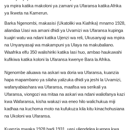
ya mpira katika makoloni ya zamani ya Ufaransa katika Afrika
Urithi wa Nasser
ya Ikweta na Kamerun.
Barka Ngenombi, makasisi (Ukatoliki wa Kiafrika) mnamo 1928,
Harakati ya Nasser kwa Vijana
aliandaa Uasi wa amani dhidi ya Uvamizi wa Ufaransa kupinga
kuajiri watu wa ndani katika Ujenzi wa reli, Ukusanyaji wa mpira
Habari
na Unyanyasaji wa makampuni ya Ulaya na makubaliano.
Waafrika elfu 350 walishiriki katika Iasi huo, ambao haukuwahi
Kanuni na Masharti ya Udhamini wa
kufikiwa katika koloni la Ufaransa kwenye Bara la Afrika.
Nasser
Ngenombe aliuawa na askari wa doria wa Ufaransa, kuanzia
Udhamini wa Nasser
hapa mapambano ya silaha yalizuka dhidi ya jeshi la Uvamizi,
wafanyabiashara wa Ufaransa, maafisa wa serikali ya
Nyaraka na Marejeleo
Ufaransa, viongozi wa mitaa na askari wa ndani waliofanya kazi
kwa Wafaransa, kisha wakazi wa eneo hilo walichukua miji
Waanzilishi
kadhaa na kuchoma moto na kufukuza kila kitu kinachohusiana
na Ukoloni wa Ufaransa.
Raia wa ulimwengu mzima
Kuanzia mwaka 1928 hadi 1931, uasi uliendelea kuenea kwa