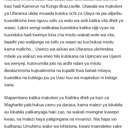
Nyaraka
kasi hadi Kamerun na Kongo-Brazzaville. Utawala wa makoloni
ya Ufaransa ulidai msaada kutoka nchi za Ulaya na pia ulijaribu
Nafasi
kuandikisha kwa nguvu safu za watu wa asili katika vita dhidi ya
waasi. Lakini wengi walikataa kuondoka katika vijiji vyao na
Washiriki
kuondoka hadi kwenye kina cha misitu wakati wote wa vita,
baadhi yao walijiunga na safu za waasi au kuchukua misitu
Video
kama maficho... Uwezo wa askari wa Ufaransa ulishindwa
mbele ya wakazi wa eneo hilo kutokana na Upinzani wa Ujasiri
wa wenyeji, kutovumilia joto na ardhi ndani ya misitu
Maonyesho
iliwalazimisha kujisalimisha na kujadili Kwa bahati mbaya,
kuandika na kublogu juu ya Uasi huu wa mapinduzi ni kidogo
Wadhamini
sana.
Language
Mapambano katika makoloni ya Kiafrika dhidi ya kazi za
English
Swahili
español
Magharibi yalichukua zamu ya darasa, kama malezi ya kikabila
au kikabila yalikanyaga haki zao, na wakati mwingine kuwepo
French
Arabic
kwao, na malezi haya yaligongana na mvamizi. Nia hapa sio
kudharau Umuhimu wake wa kihistoria, kwani maendeleo yake