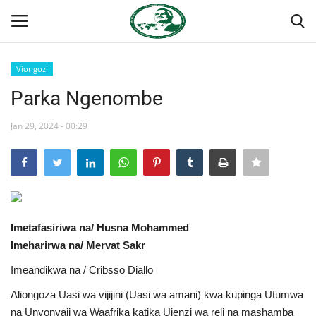
Viongozi
Ingia
Kujiandikisha
Parka Ngenombe
Nyumba
Jan 29, 2024 - 00:29
Onyesho la Majaribio
Jukwaa la Nasser la Kimataifa
Imetafasiriwa na/ Husna Mohammed
Wasiliana
Imeharirwa na/ Mervat Sakr
Misri
Imeandikwa na / Cribsso Diallo
Aliongoza Uasi wa vijijini (Uasi wa amani) kwa kupinga Utumwa
Timu yetu
na Unyonyaji wa Waafrika katika Ujenzi wa reli na mashamba