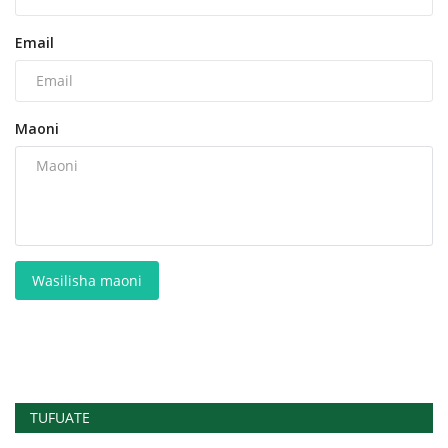
Email
Maoni
Wasilisha maoni
TUFUATE