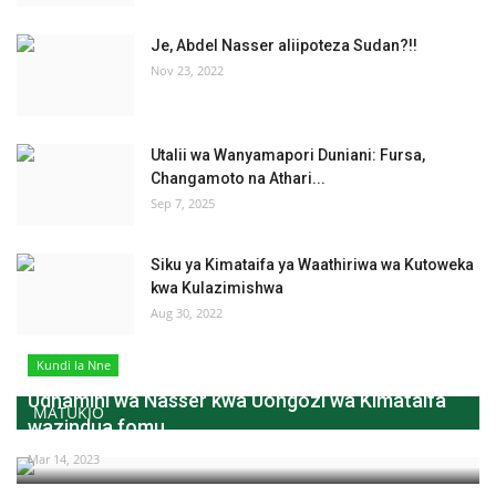
Je, Abdel Nasser aliipoteza Sudan?!!
Nov 23, 2022
Utalii wa Wanyamapori Duniani: Fursa,
Changamoto na Athari...
Sep 7, 2025
Siku ya Kimataifa ya Waathiriwa wa Kutoweka
kwa Kulazimishwa
Aug 30, 2022
Kundi la Nne
Udhamini wa Nasser kwa Uongozi wa Kimataifa
MATUKIO
wazindua fomu...
Mar 14, 2023