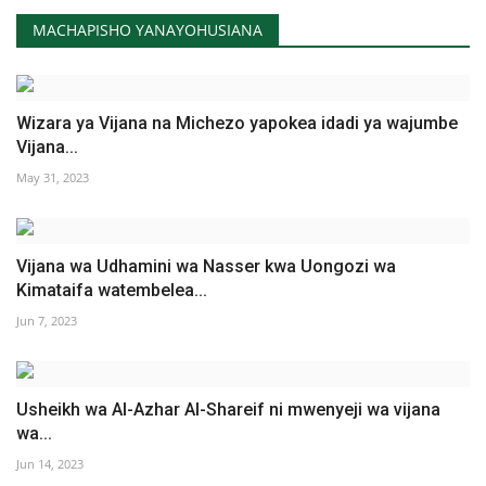
MACHAPISHO YANAYOHUSIANA
Wizara ya Vijana na Michezo yapokea idadi ya wajumbe
Vijana...
May 31, 2023
Vijana wa Udhamini wa Nasser kwa Uongozi wa
Kimataifa watembelea...
Jun 7, 2023
Usheikh wa Al-Azhar Al-Shareif ni mwenyeji wa vijana
wa...
Jun 14, 2023