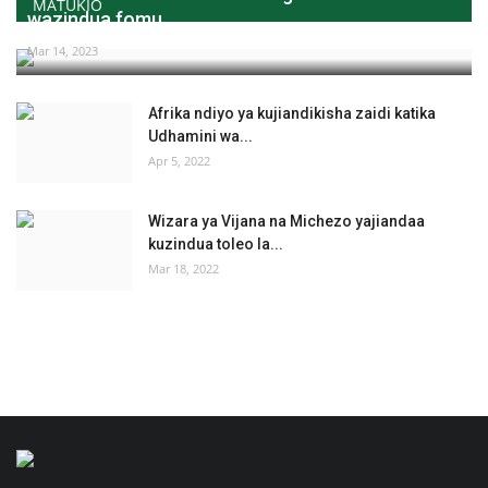
MATUKIO
wazindua fomu...
Mar 14, 2023
Afrika ndiyo ya kujiandikisha zaidi katika
Udhamini wa...
Apr 5, 2022
Wizara ya Vijana na Michezo yajiandaa
kuzindua toleo la...
Mar 18, 2022