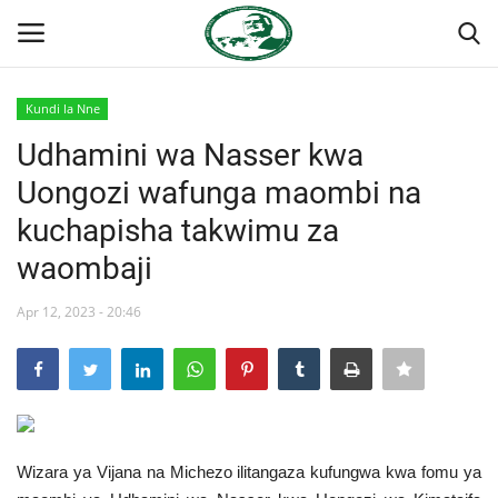
Kundi la Nne
Ingia
Kujiandikisha
Udhamini wa Nasser kwa
Uongozi wafunga maombi na
Nyumba
kuchapisha takwimu za
Jukwaa la Nasser la Kimataifa
waombaji
Wasiliana
Apr 12, 2023 - 20:46
Onyesho la Majaribio
Misri
Wizara ya Vijana na Michezo ilitangaza kufungwa kwa fomu ya
Timu yetu