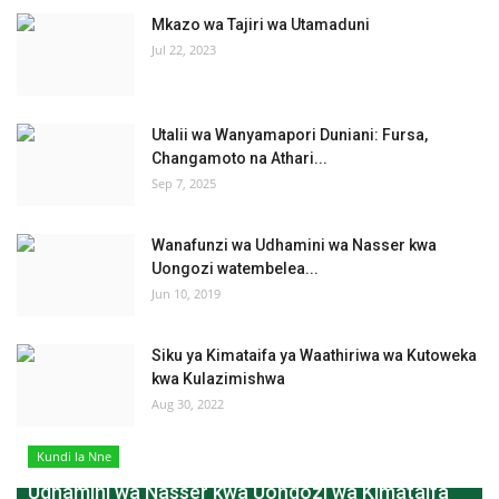
Mkazo wa Tajiri wa Utamaduni
Jul 22, 2023
Utalii wa Wanyamapori Duniani: Fursa,
Changamoto na Athari...
Sep 7, 2025
Wanafunzi wa Udhamini wa Nasser kwa
Uongozi watembelea...
Jun 10, 2019
Siku ya Kimataifa ya Waathiriwa wa Kutoweka
kwa Kulazimishwa
Aug 30, 2022
Kundi la Nne
Udhamini wa Nasser kwa Uongozi wa Kimataifa