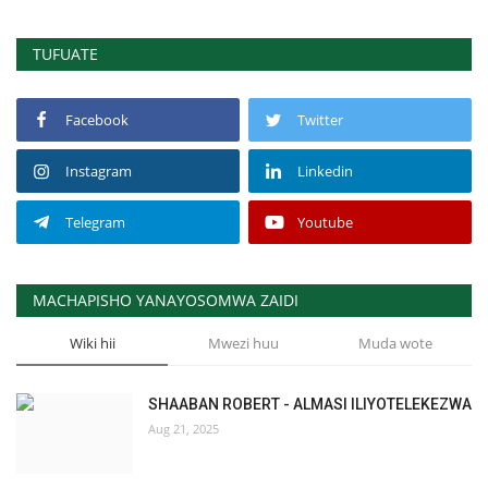
TUFUATE
Facebook
Twitter
Instagram
Linkedin
Telegram
Youtube
MACHAPISHO YANAYOSOMWA ZAIDI
Wiki hii
Mwezi huu
Muda wote
SHAABAN ROBERT - ALMASI ILIYOTELEKEZWA
Aug 21, 2025