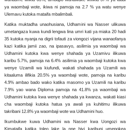
Nyaraka
ya waombaji wote, ikiwa ni pamoja na 2.7 % ya watu wenye
Ulemavu kutoka mataifa mbalimbali.
Nafasi
Katika muktadha unaohusiana, Udhamini wa Nasser ulikuwa
umetangaza kuwa kundi lengwa lina umri kati ya miaka 20 hadi
Washiriki
35 kutoka nyanja na digrii tofauti za viongozi vijana wanaofanya
kazi katika jamii zao, na ipasavyo, asilimia ya waombaji wa
Video
Udhamini kutoka kwa wenye shahada ya Uzamivu ilikuwa
karibu 5.7%, pamoja na 6.4% asilimia ya waombaji kutoka kwa
Maonyesho
wenye Uzamili wa kiufundi, wakati shahada ya Uzamili wa
kitaaluma ilifikia 20.5% ya waombaji wote, pamoja na karibu
Wadhamini
4.9% ambao bado wako katika masomo ya Uzamili na karibu
7.9% yao wana Diploma pamoja na 41.8% ya waombaji wa
Language
Udhamini kutoka kwa wenye shahada ya kwanza, wakati kiasi
cha waombaji kutoka hatua ya awali ya kuhitimu ilikuwa
English
Swahili
español
takribani 12.8% ya waombaji wote wa Udhamini huo.
French
Arabic
Ikumbukwe kuwa Udhamini wa Nasser kwa Uongozi wa
Kimataifa katika toleo lake la nne hivi karibuni umepokea