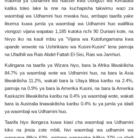
maombi ya Udhamini wa Nasser kwa Uongozi wa Kimataifa
katika toleo lake la nne na kuchapisha takwimu wazi za
Urithi wa Nasser
waombaji wa Udhamini huo mwaka huu, ambapo taarifa yake
ilisema kuwa jumla ya waombaji wa Udhamini huo walifikia
Habari
viongozi vijana wapatao 1,185 kutoka nchi 90 Duniani kote, na
hivyo iko na kauli mbiu ya "Vijana wa Kutofungamana kwa
Harakati ya Nasser kwa Vijana
upande wowote na Ushirikiano wa Kusini-Kusini" tena pamoja
na Ufadhili wa Rais Abdel Fattah El-Sisi, Rais wa Jamhuri.
Kanuni na Masharti ya Udhamini wa
Nasser
Kulingana na taarifa ya Wizara hiyo, bara la Afrika liliwakilisha
84.7% ya waombaji wote wa Udhamini huo, na bara la Asia
liliwakilisha 11.2%, wakati bara la Ulaya lilitoa karibu na 2.4%,
Udhamini wa Nasser
pamoja na 0.9% ya bara la Amerika Kusini, na bara la Amerika
Kaskazini liliwakilisha karibu na 0.4% ya waombaji wote, wakati
Nyaraka na Marejeleo
bara la Australia linawakilisha karibu 0.4% tu ya jumla ya idadi
ya waombaji wa Udhamini huo.
Waanzilishi
Taarifa hiyo iliongeza kuwa kiasi cha waombaji wa Udhamini
Raia wa ulimwengu mzima
kiko na jinsia zote mbili, hivi waombaji wa udhamini wa
wanaume ilifikia 63%, ambapo wanawake ikifikia 37% ya idadi