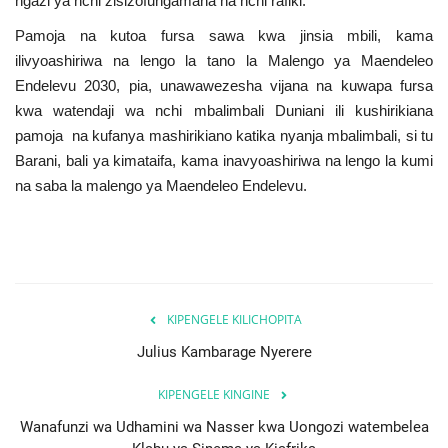
ngazi ya nchi zisizofungamana na nchi rafiki.
Pamoja na kutoa fursa sawa kwa jinsia mbili, kama
ilivyoashiriwa na lengo la tano la Malengo ya Maendeleo
Endelevu 2030, pia, unawawezesha vijana na kuwapa fursa
kwa watendaji wa nchi mbalimbali Duniani ili kushirikiana
pamoja na kufanya mashirikiano katika nyanja mbalimbali, si tu
Barani, bali ya kimataifa, kama inavyoashiriwa na lengo la kumi
na saba la malengo ya Maendeleo Endelevu.
KIPENGELE KILICHOPITA
Julius Kambarage Nyerere
KIPENGELE KINGINE
Wanafunzi wa Udhamini wa Nasser kwa Uongozi watembelea