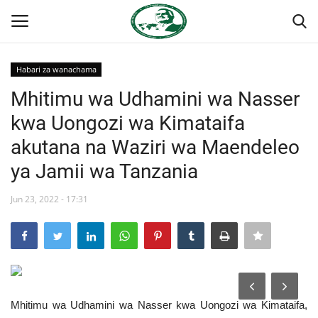
Habari za wanachama
Ingia
Kujiandikisha
Mhitimu wa Udhamini wa Nasser
kwa Uongozi wa Kimataifa
Nyumba
akutana na Waziri wa Maendeleo
Jukwaa la Nasser la Kimataifa
ya Jamii wa Tanzania
Wasiliana
Jun 23, 2022 - 17:31
Onyesho la Majaribio
Misri
Mhitimu wa Udhamini wa Nasser kwa Uongozi wa Kimataifa,
Timu yetu