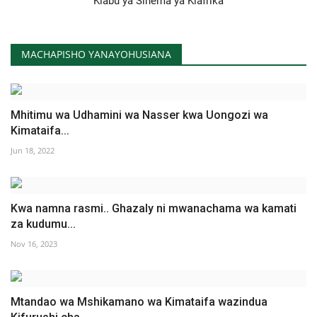
Klabu ya Sinema ya Kiafrika
MACHAPISHO YANAYOHUSIANA
Mhitimu wa Udhamini wa Nasser kwa Uongozi wa
Kimataifa...
Jun 18, 2022
Kwa namna rasmi.. Ghazaly ni mwanachama wa kamati
za kudumu...
Nov 16, 2023
Mtandao wa Mshikamano wa Kimataifa wazindua