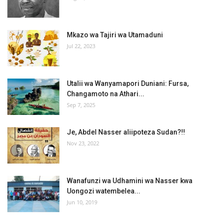
Mkazo wa Tajiri wa Utamaduni
Jul 22, 2023
Utalii wa Wanyamapori Duniani: Fursa,
Changamoto na Athari...
Sep 7, 2025
Je, Abdel Nasser aliipoteza Sudan?!!
Nov 23, 2022
Wanafunzi wa Udhamini wa Nasser kwa
Uongozi watembelea...
Jun 10, 2019