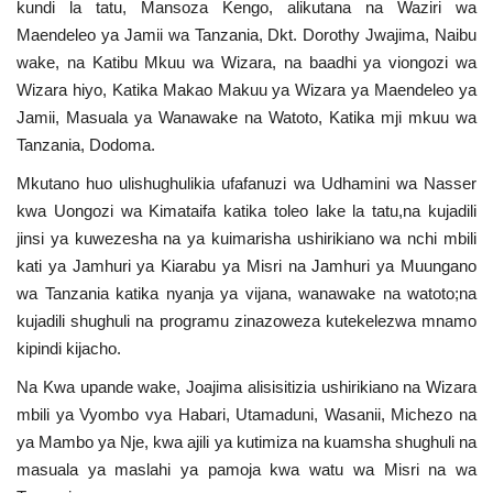
kundi la tatu, Mansoza Kengo, alikutana na Waziri wa
Maendeleo ya Jamii wa Tanzania, Dkt. Dorothy Jwajima, Naibu
Urithi wa Nasser
wake, na Katibu Mkuu wa Wizara, na baadhi ya viongozi wa
Wizara hiyo, Katika Makao Makuu ya Wizara ya Maendeleo ya
Habari
Jamii, Masuala ya Wanawake na Watoto, Katika mji mkuu wa
Tanzania, Dodoma.
Harakati ya Nasser kwa Vijana
Mkutano huo ulishughulikia ufafanuzi wa Udhamini wa Nasser
Kanuni na Masharti ya Udhamini wa
kwa Uongozi wa Kimataifa katika toleo lake la tatu,na kujadili
Nasser
jinsi ya kuwezesha na ya kuimarisha ushirikiano wa nchi mbili
kati ya Jamhuri ya Kiarabu ya Misri na Jamhuri ya Muungano
Udhamini wa Nasser
wa Tanzania katika nyanja ya vijana, wanawake na watoto;na
kujadili shughuli na programu zinazoweza kutekelezwa mnamo
Nyaraka na Marejeleo
kipindi kijacho.
Na Kwa upande wake, Joajima alisisitizia ushirikiano na Wizara
Waanzilishi
mbili ya Vyombo vya Habari, Utamaduni, Wasanii, Michezo na
ya Mambo ya Nje, kwa ajili ya kutimiza na kuamsha shughuli na
Raia wa ulimwengu mzima
masuala ya maslahi ya pamoja kwa watu wa Misri na wa