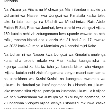
Tanzania.
Nyaraka
Na Wizara ya Vijana na Michezo ya Misri iliandaa matukio ya
Udhamini wa Nasser kwa Uongozi wa Kimataifa katika toleo
Nafasi
lake la tatu, pamoja na Ufadhili wa Mheshimiwa Rais Abdel
Fattah El-Sisi, Rais wa Jamhuri, kwa ushiriki wa viongozi vijana
Washiriki
150 kutoka nchi zisizofungamana kwa upande wowote na nchi
rafiki, mnamo kipindi cha kuanzia Mei 31 hadi Juni 17, mwaka
Video
wa 2022 katika Jumba la Mamlaka ya Uhandisi mjini Kairo.
Maonyesho
Na Udhamini wa Nasser kwa Uongozi wa Kimataifa unalenga
kuhamisha uzoefu mkale wa Misri katika kuunganisha na
Wadhamini
kujenga taasisi za kitaifa, licha ya kuunda kizazi cha viongozi
vijana kutoka nchi zisizofungamana zenye maoni sambamba
na ushirikiano wa Kusini-Kusini, na kuongeza mwamko wa
Language
jukumu la Harakati ya kutofungamana la kihistoria na jukumu
English
Swahili
español
lake mnamo siku zijazo, pamoja na kuamsha jukumu la k vijana
wa nchi wanachama wa Jumuiya ya NYM isiyofungamana, na
French
Arabic
kuunganisha viongozi vijana wenye ushawishi mkubwa katika