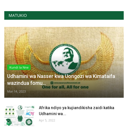
MATUKIO
Kundi la Nne
Udhamini wa Nasser kwa Uongozi wa Kimataifa
wazindua fomu...
Mar 14, 2023
Afrika ndiyo ya kujiandikisha zaidi katika
Udhamini wa...
Apr 5, 2022