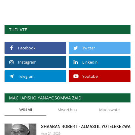
TUFUATE
Facebook
Twitter
Instagram
Linkedin
Telegram
Youtube
MACHAPISHO YANAYOSOMWA ZAIDI
Wiki hii
Mwezi huu
Muda wote
SHAABAN ROBERT - ALMASI ILIYOTELEKEZWA
Aug 21, 2025