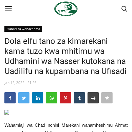
Habari za wanachama
Ingia
Kujiandikisha
Dola elfu tano za kimarekani
kama tuzo kwa mhitimu wa
Nyumba
Udhamini wa Nasser kutokana na
Onyesho la Majaribio
Uadilifu na kupambana na Ufisadi
Jukwaa la Nasser la Kimataifa
Jan 12, 2022 - 21:26
Wasiliana
Misri
Wahamiaji wa Chad nchini Marekani wanamheshimu Ahmat
Timu yetu