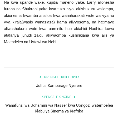
Na kwa upande wake, kupitia maneno yake, Larry alionesha
Nyaraka
furaha na Shukrani yake kwa tuzo hiyo, akishukuru waliompa,
akionesha kwamba anaitoa kwa wanaharakati wote wa vyama
Nafasi
vya kiraia(wasio wanasiasa) kama alivyosema, na hatimaye
aliwashukuru wote kwa uaminifu huo akiahidi Hadhira kuwa
Washiriki
atafanya juhudi zaidi, akiwaomba kushirikiana kwa ajili ya
Maendeleo na Ustawi wa Nchi .
Video
Maonyesho
Wadhamini
KIPENGELE KILICHOPITA
Language
Julius Kambarage Nyerere
English
Swahili
español
KIPENGELE KINGINE
Wanafunzi wa Udhamini wa Nasser kwa Uongozi watembelea
French
Arabic
Klabu ya Sinema ya Kiafrika