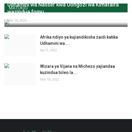
Udhamini wa Nasser kwa Uongozi wa Kimataifa
MATUKIO
wazindua fomu...
Mar 14, 2023
Afrika ndiyo ya kujiandikisha zaidi katika
Udhamini wa...
Apr 5, 2022
Wizara ya Vijana na Michezo yajiandaa
kuzindua toleo la...
Mar 18, 2022