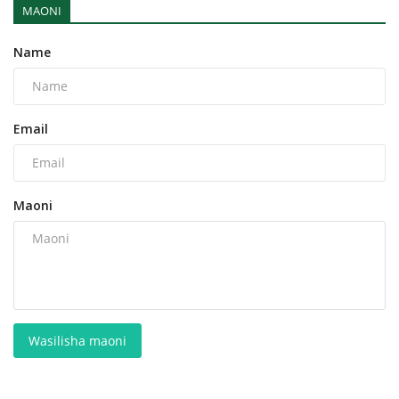
MAONI
Name
Email
Maoni
Wasilisha maoni