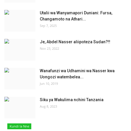
Utalii wa Wanyamapori Duniani: Fursa,
Changamoto na Athari...
Sep 7, 2025
Je, Abdel Nasser aliipoteza Sudan?!!
Nov 23, 2022
Wanafunzi wa Udhamini wa Nasser kwa
Uongozi watembelea...
Jun 10, 2019
Siku ya Wakulima nchini Tanzania
Aug 8, 2023
Kundi la Nne