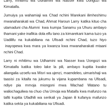
Larry, mhitimu wa Udhamini wa Nasser kwa Uongozi wa
Kimataifa.
Urithi wa Nasser
Jumuiya ya wahamiaji wa Chad nchini Marekani ilimheshimu
Habari
mwanaharakati wa Chad, Ahmat Haroun Larry katika kituo cha
utamaduni cha Alumni kwa kumpa Sanamu ya Uhuru ambayo
Harakati ya Nasser kwa Vijana
thamani yake inafikia dola elfu tano za kimarekani kama tuzo ya
Uadilifu na kukabiliana na Ufisadi nchini Chad, tuzo hiyo
inayopewa kwa mara ya kwanza kwa mwanaharakati mtaani
Kanuni na Masharti ya Udhamini wa
Nasser
nchini Chad.
Larry ni mhitimu wa Udhamini wa Nasser kwa Uongozi wa
Udhamini wa Nasser
Kimataifa katika toleo lake la pili, ambayo kupitia kwake
aliangalia uzoefu wa Misri wa ujenzi, maendeleo, uimarishaji wa
Nyaraka na Marejeleo
taasisi za kitaifa na jukumu la vijana kupambana na Ufisadi,
ndiye pia mmoja miongoni mwa Wachad Watano tu
Waanzilishi
waliochaguliwa na chuo cha Umoja wa Mataifa kwa mafunzo na
tafiti kupitia Ufadhili wa serikali ya Japan ili kufanya mafunzo
Raia wa ulimwengu mzima
katika sekta ya kukabiliana na Ufisadi.