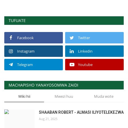
TUFUATE
Facebook
Twitter
Instagram
Linkedin
Telegram
Youtube
MACHAPISHO YANAYOSOMWA ZAIDI
Wiki hii
Mwezi huu
Muda wote
SHAABAN ROBERT - ALMASI ILIYOTELEKEZWA
Aug 21, 2025