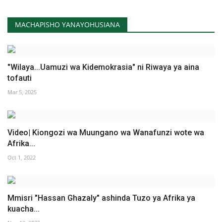
MACHAPISHO YANAYOHUSIANA
"Wilaya...Uamuzi wa Kidemokrasia" ni Riwaya ya aina
tofauti
Mar 5, 2025
Video| Kiongozi wa Muungano wa Wanafunzi wote wa
Afrika...
Oct 1, 2022
Mmisri "Hassan Ghazaly" ashinda Tuzo ya Afrika ya
kuacha...