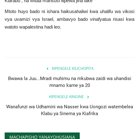
Kiarabu , na Mitaa mahsusi ilipewa jina lake
Mtoto huyo bado ni ishara haikusahaliwi kwa uhalifu wa vikosi
vya uvamizi vya Israel, ambavyo bado vinafyatua risasi kwa
watoto wapalestina hadi leo.
KIPENGELE KILICHOPITA
Bwawa la Juu...Mradi muhimu na mkubwa zaidi wa uhandisi
mnamo karne ya 20
KIPENGELE KINGINE
Wanafunzi wa Udhamini wa Nasser kwa Uongozi watembelea
Klabu ya Sinema ya Kiafrika
MACHAPISHO YANAYOHUSIANA