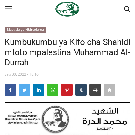
Masuala ya kibinadamu
Ingia
Kujiandikisha
Kumbukumbu ya Kifo cha Shahidi
mtoto mpalestina Muhammad Al-
Nyumba
Durrah
Jukwaa la Nasser la Kimataifa
Sep 30, 2022 - 18:16
Wasiliana
Onyesho la Majaribio
Misri
Timu yetu