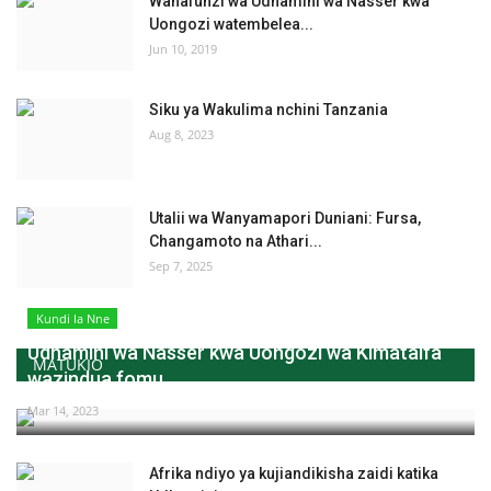
Wanafunzi wa Udhamini wa Nasser kwa
Uongozi watembelea...
Jun 10, 2019
Siku ya Wakulima nchini Tanzania
Aug 8, 2023
Utalii wa Wanyamapori Duniani: Fursa,
Changamoto na Athari...
Sep 7, 2025
Kundi la Nne
Udhamini wa Nasser kwa Uongozi wa Kimataifa
MATUKIO
wazindua fomu...
Mar 14, 2023
Afrika ndiyo ya kujiandikisha zaidi katika