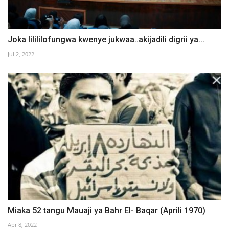
Joka lilililofungwa kwenye jukwaa..akijadili digrii ya...
Jul 2, 2022
Miaka 52 tangu Mauaji ya Bahr El- Baqar (Aprili 1970)
Apr 8, 2022