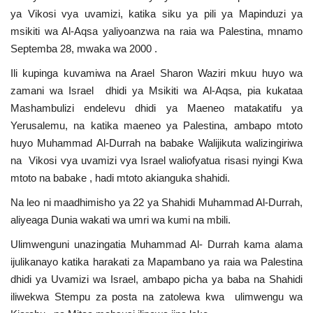
Nyaraka
ya Vikosi vya uvamizi, katika siku ya pili ya Mapinduzi ya
msikiti wa Al-Aqsa yaliyoanzwa na raia wa Palestina, mnamo
Nafasi
Septemba 28, mwaka wa 2000 .
Ili kupinga kuvamiwa na Arael Sharon Waziri mkuu huyo wa
Washiriki
zamani wa Israel dhidi ya Msikiti wa Al-Aqsa, pia kukataa
Mashambulizi endelevu dhidi ya Maeneo matakatifu ya
Video
Yerusalemu, na katika maeneo ya Palestina, ambapo mtoto
huyo Muhammad Al-Durrah na babake Walijikuta walizingiriwa
Maonyesho
na Vikosi vya uvamizi vya Israel waliofyatua risasi nyingi Kwa
mtoto na babake , hadi mtoto akianguka shahidi.
Wadhamini
Na leo ni maadhimisho ya 22 ya Shahidi Muhammad Al-Durrah,
aliyeaga Dunia wakati wa umri wa kumi na mbili.
Language
Ulimwenguni unazingatia Muhammad Al- Durrah kama alama
English
Swahili
español
ijulikanayo katika harakati za Mapambano ya raia wa Palestina
dhidi ya Uvamizi wa Israel, ambapo picha ya baba na Shahidi
French
Arabic
iliwekwa Stempu za posta na zatolewa kwa ulimwengu wa