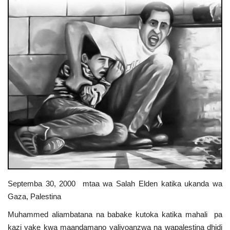
Urithi wa Nasser
Habari
Harakati ya Nasser kwa Vijana
Kanuni na Masharti ya Udhamini wa
Nasser
Udhamini wa Nasser
Nyaraka na Marejeleo
Septemba 30, 2000 mtaa wa Salah Elden katika ukanda wa
Waanzilishi
Gaza, Palestina
Raia wa ulimwengu mzima
Muhammed aliambatana na babake kutoka katika mahali pa
kazi yake kwa maandamano yaliyoanzwa na wapalestina dhidi