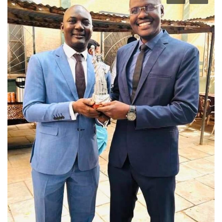
Urithi wa Nasser
Habari
Harakati ya Nasser kwa Vijana
Udhamini wa Nasser
Kanuni na Masharti ya Udhamini wa
Nasser
Nyaraka na Marejeleo
Waanzilishi
Raia wa ulimwengu mzima