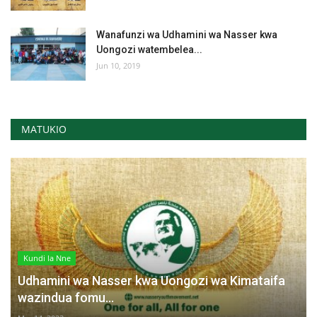
Wanafunzi wa Udhamini wa Nasser kwa
Uongozi watembelea...
Jun 10, 2019
MATUKIO
Kundi la Nne
Udhamini wa Nasser kwa Uongozi wa Kimataifa
wazindua fomu...