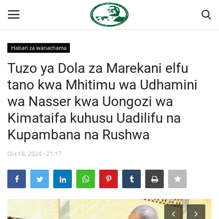
Habari za wanachama
Ingia
Kujiandikisha
Tuzo ya Dola za Marekani elfu
tano kwa Mhitimu wa Udhamini
Nyumba
wa Nasser kwa Uongozi wa
Jukwaa la Nasser la Kimataifa
Kimataifa kuhusu Uadilifu na
Kupambana na Rushwa
Wasiliana
Oct 18, 2024 - 21:17
Onyesho la Majaribio
Misri
Timu yetu