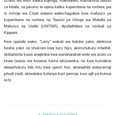
uzoefu wa Misri katika kujenga, maendeleo, kuimarisha taasisi
za kitaifa, na jukumu la vijana katika kupambana na rushwa, pia
ni mmoja wa Chad watano waliochaguliwa kwa mafunzo ya
kupambana na rushwa na Taasisi ya Umoja wa Mataifa ya
Mafunzo na Utafiti (UNITAR), iliyofadhiliwa na serikali ya
Kijapani.
Kwa upande wake, "Larry" wakati wa hotuba yake, alielezea
furaha yake na shukrani kwa tuzo hiyo, akimshukuru mfadhili,
akibainisha kuwa anajitolea kwa wanaharakati wote wa asasi za
kiraia (wasio wa kisiasa) kama alivyoweka, na kwa kumalizia
aliwashukuru kila mtu kwa ujasiri huo, akiwaahidi watazamaji
juhudi zaidi, akiwataka kufanya kazi pamoja kwa ajili ya kuinua
nchi.
KIPENGELE KILICHOPITA