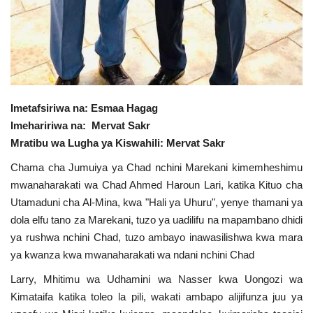
Nyaraka
Nafasi
Washiriki
Imetafsiriwa na: Esmaa Hagag
Video
Imehaririwa na: Mervat Sakr
Mratibu wa Lugha ya Kiswahili: Mervat Sakr
Maonyesho
Chama cha Jumuiya ya Chad nchini Marekani kimemheshimu
mwanaharakati wa Chad Ahmed Haroun Lari, katika Kituo cha
Wadhamini
Utamaduni cha Al-Mina, kwa "Hali ya Uhuru", yenye thamani ya
dola elfu tano za Marekani, tuzo ya uadilifu na mapambano dhidi
Language
ya rushwa nchini Chad, tuzo ambayo inawasilishwa kwa mara
English
Swahili
español
ya kwanza kwa mwanaharakati wa ndani nchini Chad
Larry, Mhitimu wa Udhamini wa Nasser kwa Uongozi wa
French
Arabic
Kimataifa katika toleo la pili, wakati ambapo alijifunza juu ya