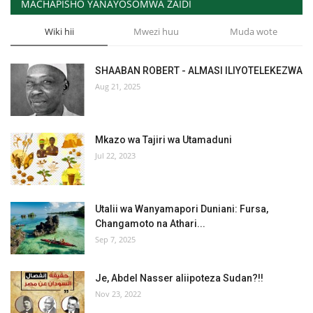
MACHAPISHO YANAYOSOMWA ZAIDI
Wiki hii
Mwezi huu
Muda wote
SHAABAN ROBERT - ALMASI ILIYOTELEKEZWA
Aug 21, 2025
Mkazo wa Tajiri wa Utamaduni
Jul 22, 2023
Utalii wa Wanyamapori Duniani: Fursa,
Changamoto na Athari...
Sep 7, 2025
Je, Abdel Nasser aliipoteza Sudan?!!
Nov 23, 2022