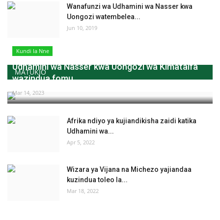
Wanafunzi wa Udhamini wa Nasser kwa
Uongozi watembelea...
Jun 10, 2019
Kundi la Nne
Udhamini wa Nasser kwa Uongozi wa Kimataifa
MATUKIO
wazindua fomu...
Mar 14, 2023
Afrika ndiyo ya kujiandikisha zaidi katika
Udhamini wa...
Apr 5, 2022
Wizara ya Vijana na Michezo yajiandaa
kuzindua toleo la...
Mar 18, 2022