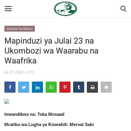
Makala na Maoni
Ingia
Kujiandikisha
Mapinduzi ya Julai 23 na
Ukombozi wa Waarabu na
Nyumba
Waafrika
Jukwaa la Nasser la Kimataifa
Jul 27, 2024 - 21:51
Wasiliana
Onyesho la Majaribio
Misri
Imeandikwa na: Toka Mosaad
Mratibu wa Lugha ya Kiswahili: Mervat Sakr
Timu yetu