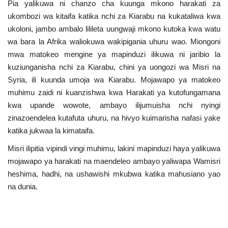
Pia yalikuwa ni chanzo cha kuunga mkono harakati za
ukombozi wa kitaifa katika nchi za Kiarabu na kukataliwa kwa
ukoloni, jambo ambalo lilileta uungwaji mkono kutoka kwa watu
wa bara la Afrika waliokuwa wakipigania uhuru wao. Miongoni
mwa matokeo mengine ya mapinduzi ilikuwa ni jaribio la
kuziunganisha nchi za Kiarabu, chini ya uongozi wa Misri na
Syria, ili kuunda umoja wa Kiarabu. Mojawapo ya matokeo
muhimu zaidi ni kuanzishwa kwa Harakati ya kutofungamana
kwa upande wowote, ambayo ilijumuisha nchi nyingi
zinazoendelea kutafuta uhuru, na hivyo kuimarisha nafasi yake
katika jukwaa la kimataifa.
Misri ilipitia vipindi vingi muhimu, lakini mapinduzi haya yalikuwa
mojawapo ya harakati na maendeleo ambayo yaliwapa Wamisri
heshima, hadhi, na ushawishi mkubwa katika mahusiano yao
na dunia.