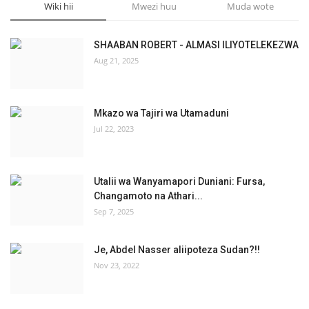
Wiki hii
Mwezi huu
Muda wote
SHAABAN ROBERT - ALMASI ILIYOTELEKEZWA
Aug 21, 2025
Mkazo wa Tajiri wa Utamaduni
Jul 22, 2023
Utalii wa Wanyamapori Duniani: Fursa,
Changamoto na Athari...
Sep 7, 2025
Je, Abdel Nasser aliipoteza Sudan?!!
Nov 23, 2022