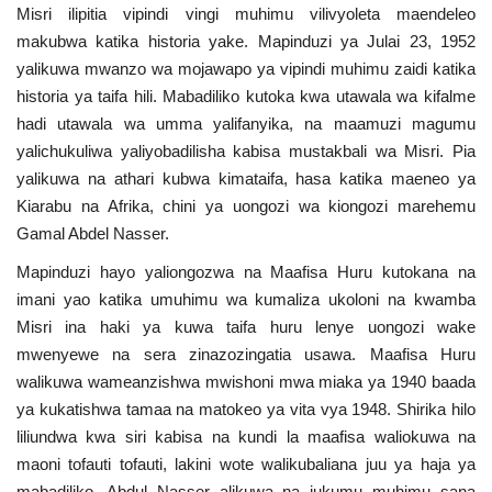
Misri ilipitia vipindi vingi muhimu vilivyoleta maendeleo
Urithi wa Nasser
makubwa katika historia yake. Mapinduzi ya Julai 23, 1952
yalikuwa mwanzo wa mojawapo ya vipindi muhimu zaidi katika
Habari
historia ya taifa hili. Mabadiliko kutoka kwa utawala wa kifalme
hadi utawala wa umma yalifanyika, na maamuzi magumu
Harakati ya Nasser kwa Vijana
yalichukuliwa yaliyobadilisha kabisa mustakbali wa Misri. Pia
yalikuwa na athari kubwa kimataifa, hasa katika maeneo ya
Kanuni na Masharti ya Udhamini wa
Kiarabu na Afrika, chini ya uongozi wa kiongozi marehemu
Nasser
Gamal Abdel Nasser.
Mapinduzi hayo yaliongozwa na Maafisa Huru kutokana na
Udhamini wa Nasser
imani yao katika umuhimu wa kumaliza ukoloni na kwamba
Misri ina haki ya kuwa taifa huru lenye uongozi wake
Nyaraka na Marejeleo
mwenyewe na sera zinazozingatia usawa. Maafisa Huru
walikuwa wameanzishwa mwishoni mwa miaka ya 1940 baada
Waanzilishi
ya kukatishwa tamaa na matokeo ya vita vya 1948. Shirika hilo
liliundwa kwa siri kabisa na kundi la maafisa waliokuwa na
Raia wa ulimwengu mzima
maoni tofauti tofauti, lakini wote walikubaliana juu ya haja ya
mabadiliko. Abdul Nasser alikuwa na jukumu muhimu sana