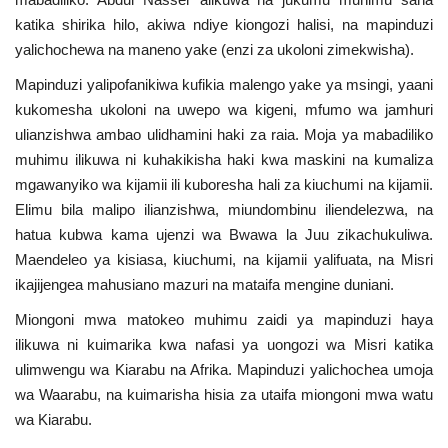
Nyaraka
katika shirika hilo, akiwa ndiye kiongozi halisi, na mapinduzi
yalichochewa na maneno yake (enzi za ukoloni zimekwisha).
Nafasi
Mapinduzi yalipofanikiwa kufikia malengo yake ya msingi, yaani
kukomesha ukoloni na uwepo wa kigeni, mfumo wa jamhuri
Washiriki
ulianzishwa ambao ulidhamini haki za raia. Moja ya mabadiliko
muhimu ilikuwa ni kuhakikisha haki kwa maskini na kumaliza
Video
mgawanyiko wa kijamii ili kuboresha hali za kiuchumi na kijamii.
Elimu bila malipo ilianzishwa, miundombinu iliendelezwa, na
Maonyesho
hatua kubwa kama ujenzi wa Bwawa la Juu zikachukuliwa.
Maendeleo ya kisiasa, kiuchumi, na kijamii yalifuata, na Misri
Wadhamini
ikajijengea mahusiano mazuri na mataifa mengine duniani.
Miongoni mwa matokeo muhimu zaidi ya mapinduzi haya
Language
ilikuwa ni kuimarika kwa nafasi ya uongozi wa Misri katika
English
Swahili
español
ulimwengu wa Kiarabu na Afrika. Mapinduzi yalichochea umoja
wa Waarabu, na kuimarisha hisia za utaifa miongoni mwa watu
French
Arabic
wa Kiarabu.