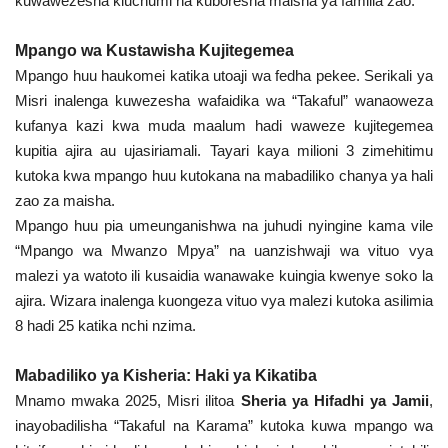
kuwawezesha kiuchumi na kuboresha maisha ya familia zao.
Mpango wa Kustawisha Kujitegemea
Mpango huu haukomei katika utoaji wa fedha pekee. Serikali ya
Misri inalenga kuwezesha wafaidika wa “Takaful” wanaoweza
kufanya kazi kwa muda maalum hadi waweze kujitegemea
kupitia ajira au ujasiriamali. Tayari kaya milioni 3 zimehitimu
kutoka kwa mpango huu kutokana na mabadiliko chanya ya hali
zao za maisha.
Mpango huu pia umeunganishwa na juhudi nyingine kama vile
“Mpango wa Mwanzo Mpya” na uanzishwaji wa vituo vya
malezi ya watoto ili kusaidia wanawake kuingia kwenye soko la
ajira. Wizara inalenga kuongeza vituo vya malezi kutoka asilimia
8 hadi 25 katika nchi nzima.
Mabadiliko ya Kisheria: Haki ya Kikatiba
Mnamo mwaka 2025, Misri ilitoa
Sheria ya Hifadhi ya Jamii
,
inayobadilisha “Takaful na Karama” kutoka kuwa mpango wa