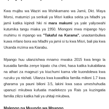
Nyaraka
Kwa mujibu wa Waziri wa Mshikamano wa Jamii, Dkt. Maya
Nafasi
Morsi, matumizi ya serikali ya Misri katika sekta ya hifadhi ya
jamii katika kipindi hiki ni
mara makumi
ya yale yaliyowahi
kutumika tangu miaka ya 1950. Miongoni mwa mipango hiyo
Washiriki
muhimu ni mpango wa
"Takaful na Karama"
, unaotambuliwa
kuwa mfano bora wa hifadhi ya jamii si tu kwa Misri, bali pia kwa
Video
Ukanda mzima wa Kiarabu.
Maonyesho
Mpango huu ulianzishwa mnamo mwaka 2015 kwa lengo la
kusaidia familia zenye kipato cha chini, hasa katika kukabiliana
Wadhamini
na athari za mageuzi ya kiuchumi kama vile kuondolewa kwa
ruzuku ya nishati. Ulianza kwa kuwafikia familia milioni 1.7 kwa
Language
gharama ya pauni bilioni 3.5, lakini kwa sasa umeshuhudia
English
Swahili
español
upanuzi mkubwa kufuatia maelekezo ya Rais ya kuzingatia
familia zilizo katika hali ya uhitaji mkubwa.
French
Arabic
Malengo na Muundo wa Mpango