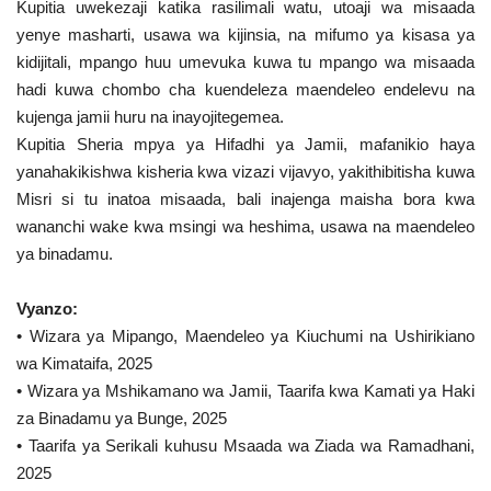
Kupitia uwekezaji katika rasilimali watu, utoaji wa misaada
yenye masharti, usawa wa kijinsia, na mifumo ya kisasa ya
kidijitali, mpango huu umevuka kuwa tu mpango wa misaada
hadi kuwa chombo cha kuendeleza maendeleo endelevu na
kujenga jamii huru na inayojitegemea.
Kupitia Sheria mpya ya Hifadhi ya Jamii, mafanikio haya
yanahakikishwa kisheria kwa vizazi vijavyo, yakithibitisha kuwa
Misri si tu inatoa misaada, bali inajenga maisha bora kwa
wananchi wake kwa msingi wa heshima, usawa na maendeleo
ya binadamu.
Vyanzo:
• Wizara ya Mipango, Maendeleo ya Kiuchumi na Ushirikiano
wa Kimataifa, 2025
• Wizara ya Mshikamano wa Jamii, Taarifa kwa Kamati ya Haki
za Binadamu ya Bunge, 2025
• Taarifa ya Serikali kuhusu Msaada wa Ziada wa Ramadhani,
2025