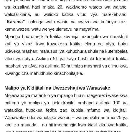
wa kuzaliwa hadi miaka 26, wakiwemo watoto wa wajane,
waliotalikiana, au walioko katika vituo vya marekebisho.
“Karama”
inalenga watu wasio na uwezo wa kufanya kazi,
kama wazee, watu wenye ulemavu na mayatima.
Mpango huu umejikita katika kuvunja mzunguko wa umaskini
kati ya vizazi kwa kuwekeza katika elimu na afya, huku
ukiweka masharti mahususi ya kuhudhuria shule na kutembelea
vituo vya afya. Asilimia 51 ya kaya hushiriki kikamilifu katika
masharti ya afya, na asilimia 63 hutimiza masharti ya elimu kwa
kiwango cha mahudhurio kinachohitajika.
Malipo ya Kidijitali na Uwezeshaji wa Wanawake
Mojawapo ya mafanikio ya mpango huu ni utegemezi wake kwa
mifumo ya malipo ya kielektroniki, ambapo asilimia 100 ya
wafaidika hupokea fedha zao kupitia mfumo wa kidijitali.
Wanawake ndio wanufaika wakuu – wanashikilia asilimia 75 ya
kadi za msaada – na hii imechangia kwa kiasi kikubwa katika