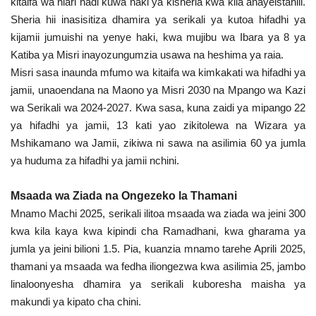
kitaifa wa hiari hadi kuwa haki ya kisheria kwa kila anayeistahili.
Sheria hii inasisitiza dhamira ya serikali ya kutoa hifadhi ya
kijamii jumuishi na yenye haki, kwa mujibu wa Ibara ya 8 ya
Katiba ya Misri inayozungumzia usawa na heshima ya raia.
Misri sasa inaunda mfumo wa kitaifa wa kimkakati wa hifadhi ya
jamii, unaoendana na Maono ya Misri 2030 na Mpango wa Kazi
wa Serikali wa 2024-2027. Kwa sasa, kuna zaidi ya mipango 22
ya hifadhi ya jamii, 13 kati yao zikitolewa na Wizara ya
Mshikamano wa Jamii, zikiwa ni sawa na asilimia 60 ya jumla
ya huduma za hifadhi ya jamii nchini.
Msaada wa Ziada na Ongezeko la Thamani
Mnamo Machi 2025, serikali ilitoa msaada wa ziada wa jeini 300
kwa kila kaya kwa kipindi cha Ramadhani, kwa gharama ya
jumla ya jeini bilioni 1.5. Pia, kuanzia mnamo tarehe Aprili 2025,
thamani ya msaada wa fedha iliongezwa kwa asilimia 25, jambo
linaloonyesha dhamira ya serikali kuboresha maisha ya
makundi ya kipato cha chini.