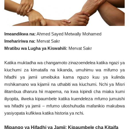
Urithi wa Nasser
Harakati ya Nasser kwa Vijana
Imeandikwa na:
Ahmed Sayed Metwally Mohamed
Habari
Imehaririwa na:
Mervat Sakr
Mratibu wa Lugha ya Kiswahili:
Mervat Sakr
Kanuni na Masharti ya Udhamini wa
Nasser
Katika muktadha wa changamoto zinazoendelea katika ngazi ya
kiuchumi za kimataifa na kikanda, umuhimu wa mifumo ya
Udhamini wa Nasser
hifadhi ya jamii umeibuka kama nguzo kuu ya kulinda
mshikamano wa kijamii na uthabiti wa kiuchumi. Nchi ya Misri
Nyaraka na Marejeleo
ilitambua dharura hii mapema, na kwa kipindi cha miaka kumi
iliyopita, iliweka kipaumbele katika kuendeleza mfumo jumuishi
Waanzilishi
wa hifadhi ya jamii – mfumo ulioshuhudia mafanikio makubwa
yasiyopata kufikiwa katika historia ya nchi.
Raia wa ulimwengu mzima
Mipango ya Hifadhi ya Jamii: Kipaumbele cha Kitaifa