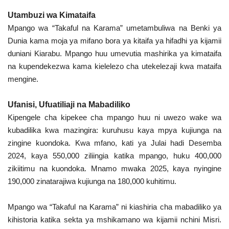
Utambuzi wa Kimataifa
Mpango wa “Takaful na Karama” umetambuliwa na Benki ya
Dunia kama moja ya mifano bora ya kitaifa ya hifadhi ya kijamii
duniani Kiarabu. Mpango huu umevutia mashirika ya kimataifa
na kupendekezwa kama kielelezo cha utekelezaji kwa mataifa
mengine.
Ufanisi, Ufuatiliaji na Mabadiliko
Kipengele cha kipekee cha mpango huu ni uwezo wake wa
kubadilika kwa mazingira: kuruhusu kaya mpya kujiunga na
zingine kuondoka. Kwa mfano, kati ya Julai hadi Desemba
2024, kaya 550,000 ziliingia katika mpango, huku 400,000
zikiitimu na kuondoka. Mnamo mwaka 2025, kaya nyingine
190,000 zinatarajiwa kujiunga na 180,000 kuhitimu.
Mpango wa “Takaful na Karama” ni kiashiria cha mabadiliko ya
kihistoria katika sekta ya mshikamano wa kijamii nchini Misri.