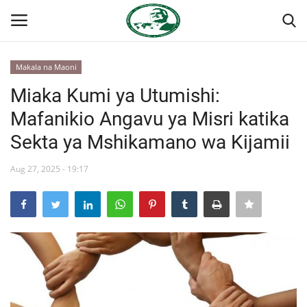
Makala na Maoni
Ingia
Kujiandikisha
Miaka Kumi ya Utumishi:
Mafanikio Angavu ya Misri katika
Nyumba
Sekta ya Mshikamano wa Kijamii
Onyesho la Majaribio
Aug 27, 2025 - 19:17
Jukwaa la Nasser la Kimataifa
Wasiliana
Misri
Timu yetu