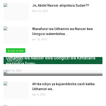
Je, Abdel Nasser aliipoteza Sudan?!!
Nov 23, 2022
Wanafunzi wa Udhamini wa Nasser kwa
Uongozi watembelea...
Jun 10, 2019
Kundi la Nne
Udhamini wa Nasser kwa Uongozi wa Kimataifa
MATUKIO
wazindua fomu...
Mar 14, 2023
Afrika ndiyo ya kujiandikisha zaidi katika
Udhamini wa...
Apr 5, 2022