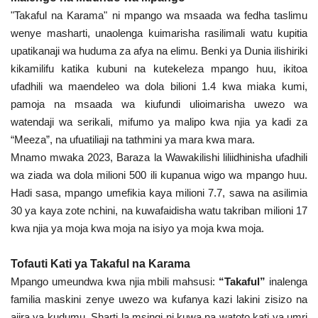
"Takaful na Karama" ni mpango wa msaada wa fedha taslimu
wenye masharti, unaolenga kuimarisha rasilimali watu kupitia
upatikanaji wa huduma za afya na elimu. Benki ya Dunia ilishiriki
kikamilifu katika kubuni na kutekeleza mpango huu, ikitoa
ufadhili wa maendeleo wa dola bilioni 1.4 kwa miaka kumi,
pamoja na msaada wa kiufundi ulioimarisha uwezo wa
watendaji wa serikali, mifumo ya malipo kwa njia ya kadi za
“Meeza”, na ufuatiliaji na tathmini ya mara kwa mara.
Mnamo mwaka 2023, Baraza la Wawakilishi liliidhinisha ufadhili
wa ziada wa dola milioni 500 ili kupanua wigo wa mpango huu.
Hadi sasa, mpango umefikia kaya milioni 7.7, sawa na asilimia
30 ya kaya zote nchini, na kuwafaidisha watu takriban milioni 17
kwa njia ya moja kwa moja na isiyo ya moja kwa moja.
Tofauti Kati ya Takaful na Karama
Mpango umeundwa kwa njia mbili mahsusi:
“Takaful”
inalenga
familia maskini zenye uwezo wa kufanya kazi lakini zisizo na
ajira ya kudumu. Sharti la msingi ni kuwa na watoto kati ya umri