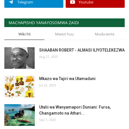
Telegram
Youtube
MACHAPISHO YANAYOSOMWA ZAIDI
Wiki hii
Mwezi huu
Muda wote
SHAABAN ROBERT - ALMASI ILIYOTELEKEZWA
Aug 21, 2025
Mkazo wa Tajiri wa Utamaduni
Jul 22, 2023
Utalii wa Wanyamapori Duniani: Fursa,
Changamoto na Athari...
Sep 7, 2025