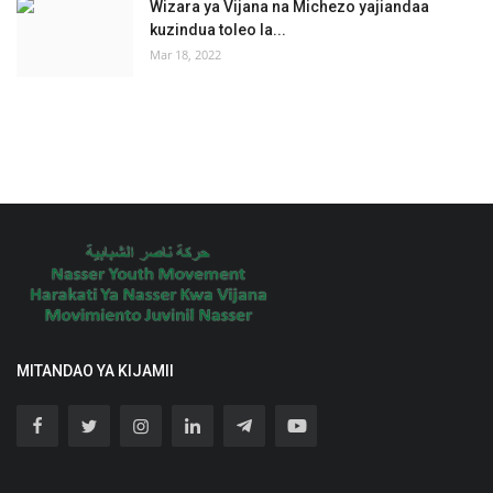
Wizara ya Vijana na Michezo yajiandaa
kuzindua toleo la...
Mar 18, 2022
MITANDAO YA KIJAMII