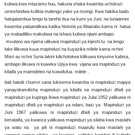
kubwa.kwa mtazamo huu, hakuna shaka kwamba uchokozi
umeshindwa kufikia malengo yake ya msingi. Kwa hakika bado
hatujatambua lengo la tarehe tisa na kumi ya Juni, na tunaamini
kwamba yataandikwa katika historia ya Waarabu kama ni hatua
ya mabadiliko makubwa na ishara kubwa njiani ambapo
mvutano wa njama ulikuwa mapinduzi ya kijeshi tu na lengo
lake lilikuwa kuua mapinduzi na kuyazika milele kama nchini
Misri au nchni Syria lakini kilichotokea kilikuwa kinyume kabisa,
ambapo ilikuwa ni kuweka Upya kwa vijana wa mapinduzi ya
kitaifa ya maendeleo na kuwafufua milele .
bali hatutii chumvi sana tukisema kwamba ni mapinduzi mapya
yanayokamilisha mapinduzi ya kitaifa na mapinduzi dhidi ya
mapinduzi ya kupinga Ikiwa mapinduzi ya Julai 1952 yalikuwa ni
mapinduzi dhidi ya mapinduzi ya ndani, basi ya Mapinduzi ya
Juni 1967 yalikuwa ni mapinduzi dhidi ya mapinduzi ya
kimataifa, ya kwanza yalikuwa mapinduzi ya silaha kwa maslahi
ya watu na ya pili ni mapinduzi maarufu kwa maslahi ya
uongozi wenye silaha, ya kwanza yalitoka kambini ili kulinda