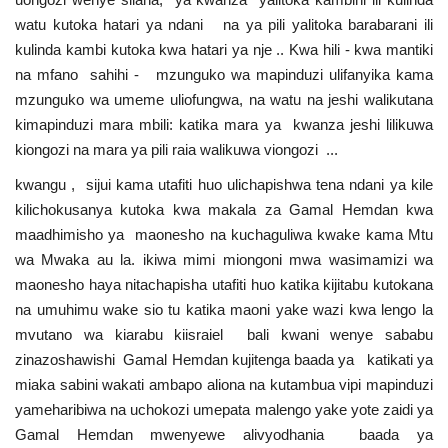
watu kutoka hatari ya ndani na ya pili yalitoka barabarani ili
kulinda kambi kutoka kwa hatari ya nje .. Kwa hili - kwa mantiki
na mfano sahihi - mzunguko wa mapinduzi ulifanyika kama
mzunguko wa umeme uliofungwa, na watu na jeshi walikutana
kimapinduzi mara mbili: katika mara ya kwanza jeshi lilikuwa
kiongozi na mara ya pili raia walikuwa viongozi ...
kwangu , sijui kama utafiti huo ulichapishwa tena ndani ya kile
kilichokusanya kutoka kwa makala za Gamal Hemdan kwa
maadhimisho ya maonesho na kuchaguliwa kwake kama Mtu
wa Mwaka au la. ikiwa mimi miongoni mwa wasimamizi wa
maonesho haya nitachapisha utafiti huo katika kijitabu kutokana
na umuhimu wake sio tu katika maoni yake wazi kwa lengo la
mvutano wa kiarabu kiisraiel bali kwani wenye sababu
zinazoshawishi Gamal Hemdan kujitenga baada ya katikati ya
miaka sabini wakati ambapo aliona na kutambua vipi mapinduzi
yameharibiwa na uchokozi umepata malengo yake yote zaidi ya
Gamal Hemdan mwenyewe alivyodhania baada ya