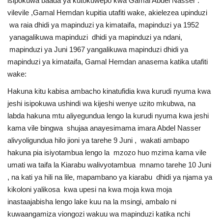
isipokuwa baada ya kutokuwepo kwa Gamal Abdel Nasser .
vilevile ,Gamal Hemdan kupitia utafiti wake, akielezea upinduzi
wa raia dhidi ya mapinduzi ya kimataifa, mapinduzi ya 1952
yanagalikuwa mapinduzi dhidi ya mapinduzi ya ndani,
mapinduzi ya Juni 1967 yangalikuwa mapinduzi dhidi ya
mapinduzi ya kimataifa, Gamal Hemdan anasema katika utafiti
wake:
Hakuna kitu kabisa ambacho kinatufidia kwa kurudi nyuma kwa
jeshi isipokuwa ushindi wa kijeshi wenye uzito mkubwa, na
labda hakuna mtu aliyegundua lengo la kurudi nyuma kwa jeshi
kama vile bingwa shujaa anayesimama imara Abdel Nasser
alivyoligundua hilo jioni ya tarehe 9 Juni , wakati ambapo
hakuna pia isiyotambua lengo la mzozo huo mzima kama vile
umati wa taifa la Kiarabu walivyotambua mnamo tarehe 10 Juni
, na kati ya hili na lile, mapambano ya kiarabu dhidi ya njama ya
kikoloni yalikosa kwa upesi na kwa moja kwa moja
inastaajabisha lengo lake kuu na la msingi, ambalo ni
kuwaangamiza viongozi wakuu wa mapinduzi katika nchi