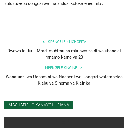
kutokuwepo uongozi wa mapinduzi kutoka eneo hilo .
KIPENGELE KILICHOPITA
Bwawa la Juu...Mradi muhimu na mkubwa zaidi wa uhandisi
mnamo karne ya 20
KIPENGELE KINGINE
Wanafunzi wa Udhamini wa Nasser kwa Uongozi watembelea
Klabu ya Sinema ya Kiafrika
MACHAPISHO YANAYOHUSIANA