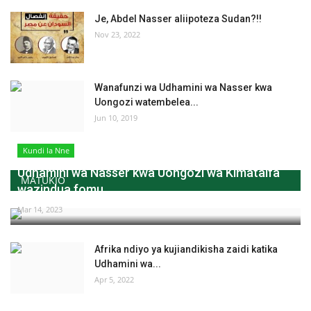
Je, Abdel Nasser aliipoteza Sudan?!!
Nov 23, 2022
Wanafunzi wa Udhamini wa Nasser kwa
Uongozi watembelea...
Jun 10, 2019
Kundi la Nne
Udhamini wa Nasser kwa Uongozi wa Kimataifa
MATUKIO
wazindua fomu...
Mar 14, 2023
Afrika ndiyo ya kujiandikisha zaidi katika
Udhamini wa...
Apr 5, 2022