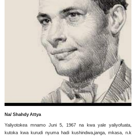
Urithi wa Nasser
Harakati ya Nasser kwa Vijana
Habari
Kanuni na Masharti ya Udhamini wa
Nasser
Udhamini wa Nasser
Nyaraka na Marejeleo
Waanzilishi
Na/ Shahdy Attya
Yaliyotokea mnamo Juni 5, 1967 na kwa yale yaliyofuata,
Raia wa ulimwengu mzima
kutoka kwa kurudi nyuma hadi kushindwa,janga, mkasa, n.k