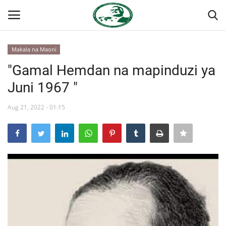
Makala na Maoni
Ingia
Kujiandikisha
"Gamal Hemdan na mapinduzi ya
Juni 1967 "
Nyumba
Aug 21, 2022 - 01:15
Onyesho la Majaribio
Jukwaa la Nasser la Kimataifa
Wasiliana
Misri
Timu yetu