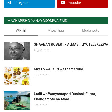
Telegram
Youtube
MACHAPISHO YANAYOSOMWA ZAIDI
Wiki hii
Mwezi huu
Muda wote
SHAABAN ROBERT - ALMASI ILIYOTELEKEZWA
Aug 21, 2025
Mkazo wa Tajiri wa Utamaduni
Jul 22, 2023
Utalii wa Wanyamapori Duniani: Fursa,
Changamoto na Athari...
Sep 7, 2025