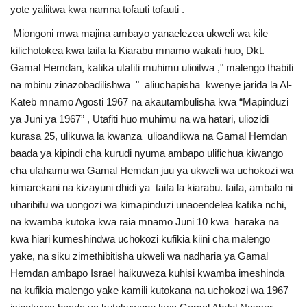
yote yaliitwa kwa namna tofauti tofauti .
Nyaraka
Miongoni mwa majina ambayo yanaelezea ukweli wa kile
Nafasi
kilichotokea kwa taifa la Kiarabu mnamo wakati huo, Dkt.
Gamal Hemdan, katika utafiti muhimu ulioitwa ," malengo thabiti
Washiriki
na mbinu zinazobadilishwa " aliuchapisha kwenye jarida la Al-
Kateb mnamo Agosti 1967 na akautambulisha kwa “Mapinduzi
Video
ya Juni ya 1967” , Utafiti huo muhimu na wa hatari, uliozidi
kurasa 25, ulikuwa la kwanza ulioandikwa na Gamal Hemdan
Maonyesho
baada ya kipindi cha kurudi nyuma ambapo ulifichua kiwango
cha ufahamu wa Gamal Hemdan juu ya ukweli wa uchokozi wa
Wadhamini
kimarekani na kizayuni dhidi ya taifa la kiarabu. taifa, ambalo ni
uharibifu wa uongozi wa kimapinduzi unaoendelea katika nchi,
Language
na kwamba kutoka kwa raia mnamo Juni 10 kwa haraka na
kwa hiari kumeshindwa uchokozi kufikia kiini cha malengo
English
Swahili
español
yake, na siku zimethibitisha ukweli wa nadharia ya Gamal
Hemdan ambapo Israel haikuweza kuhisi kwamba imeshinda
French
Arabic
na kufikia malengo yake kamili kutokana na uchokozi wa 1967