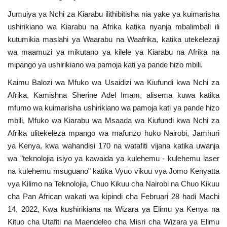
Jumuiya ya Nchi za Kiarabu ilithibitisha nia yake ya kuimarisha
Urithi wa Nasser
ushirikiano wa Kiarabu na Afrika katika nyanja mbalimbali ili
kutumikia maslahi ya Waarabu na Waafrika, katika utekelezaji
Habari
wa maamuzi ya mikutano ya kilele ya Kiarabu na Afrika na
mipango ya ushirikiano wa pamoja kati ya pande hizo mbili.
Harakati ya Nasser kwa Vijana
Kaimu Balozi wa Mfuko wa Usaidizi wa Kiufundi kwa Nchi za
Kanuni na Masharti ya Udhamini wa
Afrika, Kamishna Sherine Adel Imam, alisema kuwa katika
Nasser
mfumo wa kuimarisha ushirikiano wa pamoja kati ya pande hizo
mbili, Mfuko wa Kiarabu wa Msaada wa Kiufundi kwa Nchi za
Udhamini wa Nasser
Afrika ulitekeleza mpango wa mafunzo huko Nairobi, Jamhuri
ya Kenya, kwa wahandisi 170 na watafiti vijana katika uwanja
wa "teknolojia isiyo ya kawaida ya kulehemu - kulehemu laser
Nyaraka na Marejeleo
na kulehemu msuguano" katika Vyuo vikuu vya Jomo Kenyatta
vya Kilimo na Teknolojia, Chuo Kikuu cha Nairobi na Chuo Kikuu
Waanzilishi
cha Pan African wakati wa kipindi cha Februari 28 hadi Machi
14, 2022, Kwa kushirikiana na Wizara ya Elimu ya Kenya na
Raia wa ulimwengu mzima
Kituo cha Utafiti na Maendeleo cha Misri cha Wizara ya Elimu