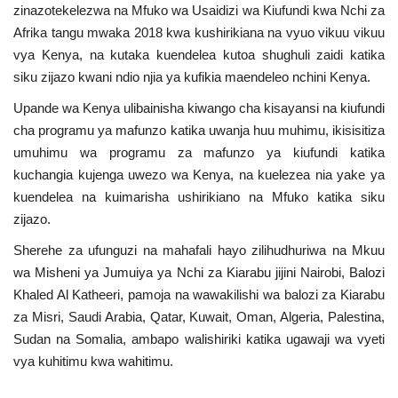
zinazotekelezwa na Mfuko wa Usaidizi wa Kiufundi kwa Nchi za
Afrika tangu mwaka 2018 kwa kushirikiana na vyuo vikuu vikuu
vya Kenya, na kutaka kuendelea kutoa shughuli zaidi katika
siku zijazo kwani ndio njia ya kufikia maendeleo nchini Kenya.
Upande wa Kenya ulibainisha kiwango cha kisayansi na kiufundi
cha programu ya mafunzo katika uwanja huu muhimu, ikisisitiza
umuhimu wa programu za mafunzo ya kiufundi katika
kuchangia kujenga uwezo wa Kenya, na kuelezea nia yake ya
kuendelea na kuimarisha ushirikiano na Mfuko katika siku
zijazo.
Sherehe za ufunguzi na mahafali hayo zilihudhuriwa na Mkuu
wa Misheni ya Jumuiya ya Nchi za Kiarabu jijini Nairobi, Balozi
Khaled Al Katheeri, pamoja na wawakilishi wa balozi za Kiarabu
za Misri, Saudi Arabia, Qatar, Kuwait, Oman, Algeria, Palestina,
Sudan na Somalia, ambapo walishiriki katika ugawaji wa vyeti
vya kuhitimu kwa wahitimu.