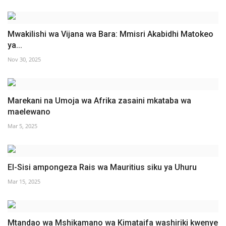
Mwakilishi wa Vijana wa Bara: Mmisri Akabidhi Matokeo
ya...
Nov 30, 2025
Marekani na Umoja wa Afrika zasaini mkataba wa
maelewano
Mar 5, 2025
El-Sisi ampongeza Rais wa Mauritius siku ya Uhuru
Mar 15, 2025
Mtandao wa Mshikamano wa Kimataifa washiriki kwenye