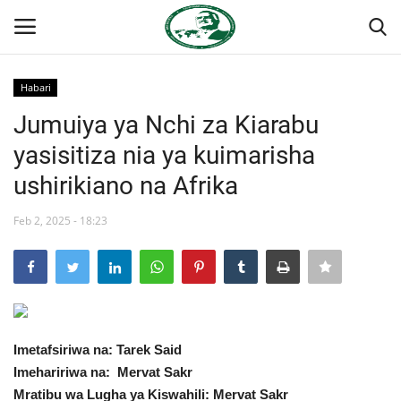
Habari
Ingia
Kujiandikisha
Jumuiya ya Nchi za Kiarabu
yasisitiza nia ya kuimarisha
Nyumba
ushirikiano na Afrika
Onyesho la Majaribio
Feb 2, 2025 - 18:23
Jukwaa la Nasser la Kimataifa
Wasiliana
Misri
Imetafsiriwa na: Tarek Said
Imehaririwa na: Mervat Sakr
Timu yetu
Mratibu wa Lugha ya Kiswahili: Mervat Sakr