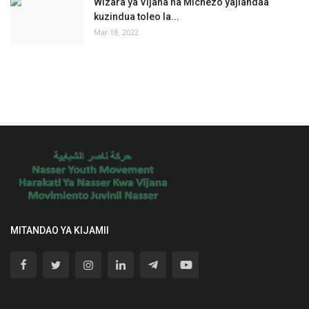
Wizara ya Vijana na Michezo yajiandaa
kuzindua toleo la...
Mar 18, 2022
MITANDAO YA KIJAMII