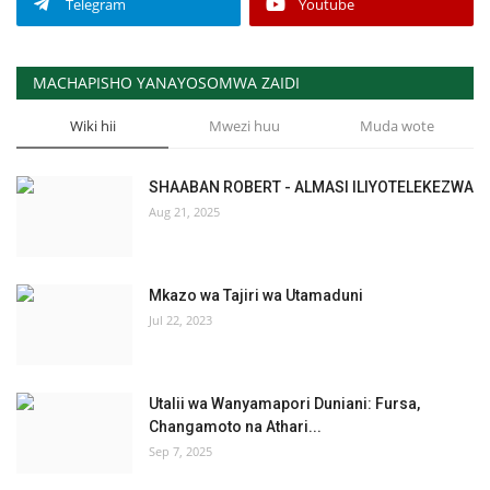
Telegram
Youtube
MACHAPISHO YANAYOSOMWA ZAIDI
Wiki hii
Mwezi huu
Muda wote
SHAABAN ROBERT - ALMASI ILIYOTELEKEZWA
Aug 21, 2025
Mkazo wa Tajiri wa Utamaduni
Jul 22, 2023
Utalii wa Wanyamapori Duniani: Fursa,
Changamoto na Athari...
Sep 7, 2025