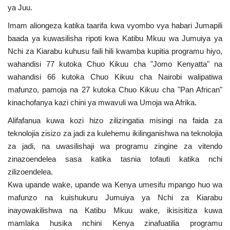
ya Juu.
Nyaraka
Imam aliongeza katika taarifa kwa vyombo vya habari Jumapili
Nafasi
baada ya kuwasilisha ripoti kwa Katibu Mkuu wa Jumuiya ya
Nchi za Kiarabu kuhusu faili hili kwamba kupitia programu hiyo,
Washiriki
wahandisi 77 kutoka Chuo Kikuu cha "Jomo Kenyatta" na
wahandisi 66 kutoka Chuo Kikuu cha Nairobi walipatiwa
Video
mafunzo, pamoja na 27 kutoka Chuo Kikuu cha "Pan African"
kinachofanya kazi chini ya mwavuli wa Umoja wa Afrika.
Maonyesho
Alifafanua kuwa kozi hizo zilizingatia misingi na faida za
teknolojia zisizo za jadi za kulehemu ikilinganishwa na teknolojia
Wadhamini
za jadi, na uwasilishaji wa programu zingine za vitendo
zinazoendelea sasa katika tasnia tofauti katika nchi
Language
zilizoendelea.
Kwa upande wake, upande wa Kenya umesifu mpango huo wa
English
Swahili
español
mafunzo na kuishukuru Jumuiya ya Nchi za Kiarabu
French
Arabic
inayowakilishwa na Katibu Mkuu wake, ikisisitiza kuwa
mamlaka husika nchini Kenya zinafuatilia programu