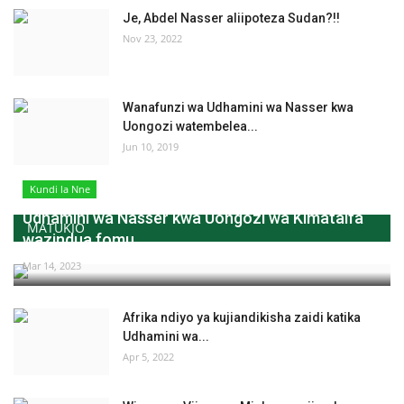
Je, Abdel Nasser aliipoteza Sudan?!!
Nov 23, 2022
Wanafunzi wa Udhamini wa Nasser kwa
Uongozi watembelea...
Jun 10, 2019
Kundi la Nne
Udhamini wa Nasser kwa Uongozi wa Kimataifa
MATUKIO
wazindua fomu...
Mar 14, 2023
Afrika ndiyo ya kujiandikisha zaidi katika
Udhamini wa...
Apr 5, 2022