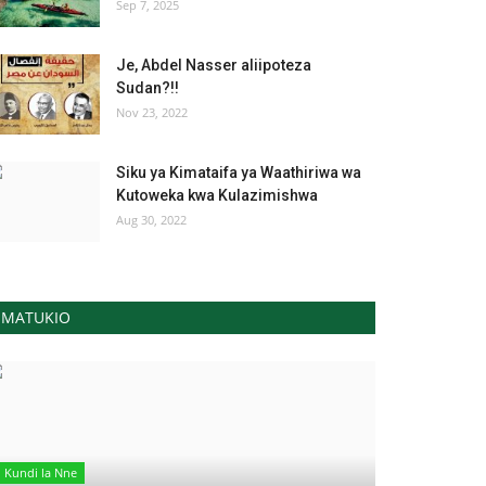
Sep 7, 2025
Je, Abdel Nasser aliipoteza
Sudan?!!
Nov 23, 2022
Siku ya Kimataifa ya Waathiriwa wa
Kutoweka kwa Kulazimishwa
Aug 30, 2022
MATUKIO
Kundi la Nne