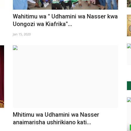
Wahitimu wa " Udhamini wa Nasser kwa
Uongozi wa Kiafrika"...
Jan 15, 2020
o
Mhitimu wa Udhamini wa Nasser
anaimarisha ushirikiano kati...