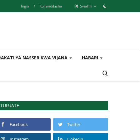
Ingia
/
Kujiandikisha
Swahili
AKATI YA NASSER KWA VIJANA
HABARI
TUFUATE
Facebook
Twitter
Instagram
Linkedin