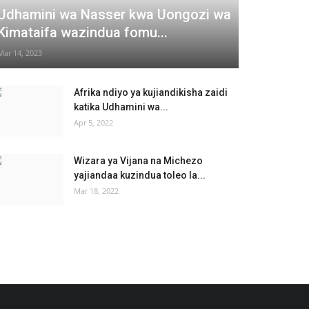
Udhamini wa Nasser kwa Uongozi wa
Kimataifa wazindua fomu...
Mar 14, 2023
Afrika ndiyo ya kujiandikisha zaidi
katika Udhamini wa...
Apr 5, 2022
Wizara ya Vijana na Michezo
yajiandaa kuzindua toleo la...
Mar 18, 2022