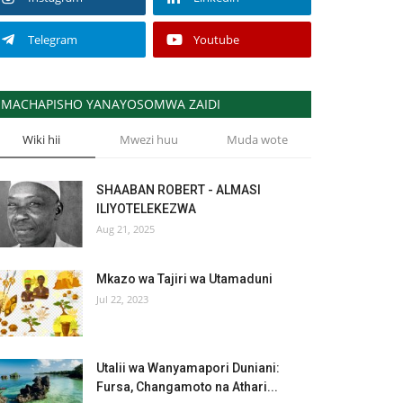
Telegram
Youtube
MACHAPISHO YANAYOSOMWA ZAIDI
Wiki hii
Mwezi huu
Muda wote
SHAABAN ROBERT - ALMASI
ILIYOTELEKEZWA
Aug 21, 2025
Mkazo wa Tajiri wa Utamaduni
Jul 22, 2023
Utalii wa Wanyamapori Duniani:
Fursa, Changamoto na Athari...