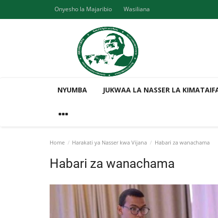
Onyesho la Majaribio
Wasiliana
NYUMBA
JUKWAA LA NASSER LA KIMATAIF
Home
Harakati ya Nasser kwa Vijana
Habari za wanachama
Habari za wanachama