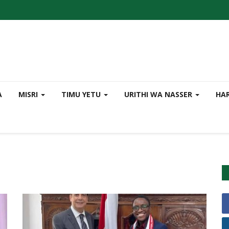
A
MISRI
TIMU YETU
URITHI WA NASSER
HAR