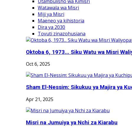
Utambulisho wa Kimisri
Watawala wa Misri
Miji ya Misri
Maeneo ya kihistoria
Dira ya 2030
Tovuti zinazohusiana
Oktoba 6, 1973... Siku Watu wa Misri Wali
Oct 6, 2025
Sham El-Nessim: Sikukuu ya Majira ya Kuc
Apr 21, 2025
Misri na Jumuiya ya Nchi za Kiarabu