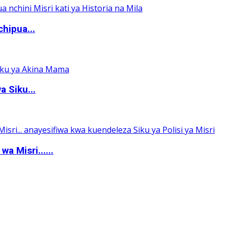
hipua...
 Siku...
a Misri......