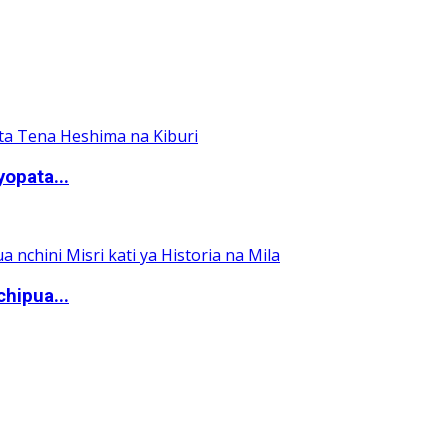
yopata...
hipua...