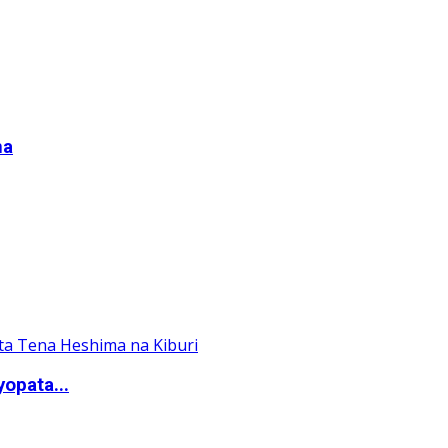
na
yopata...