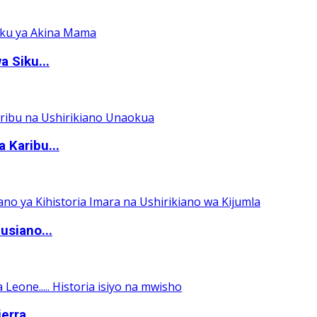
 Siku...
 Karibu...
usiano...
erra...