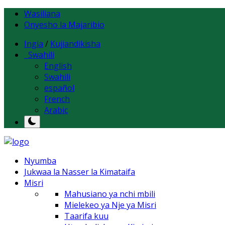
Wasiliana
Onyesho la Majaribio
Ingia
/
Kujiandikisha
Swahili
English
Swahili
español
French
Arabic
Nyumba
Jukwaa la Nasser la Kimataifa
Misri
Mahusiano ya nchi mbili
Mielekeo ya Nje ya Misri
Taarifa kuu