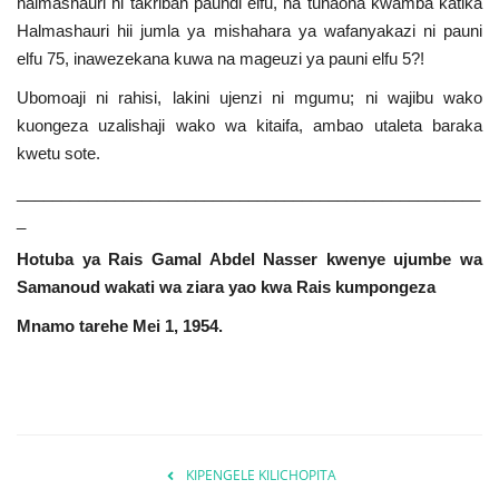
halmashauri ni takriban paundi elfu, na tunaona kwamba katika
Halmashauri hii jumla ya mishahara ya wafanyakazi ni pauni
elfu 75, inawezekana kuwa na mageuzi ya pauni elfu 5?!
Ubomoaji ni rahisi, lakini ujenzi ni mgumu; ni wajibu wako
kuongeza uzalishaji wako wa kitaifa, ambao utaleta baraka
kwetu sote.
____________________________________________________
_
Hotuba ya Rais Gamal Abdel Nasser kwenye ujumbe wa
Samanoud wakati wa ziara yao kwa Rais kumpongeza
Mnamo tarehe Mei 1, 1954.
KIPENGELE KILICHOPITA