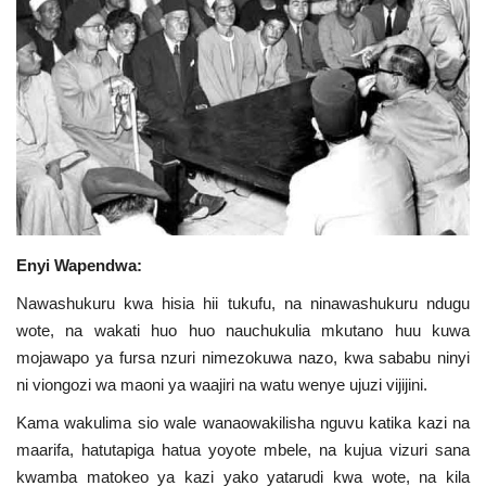
Urithi wa Nasser
Habari
Harakati ya Nasser kwa Vijana
Kanuni na Masharti ya Udhamini wa
Nasser
Enyi Wapendwa:
Udhamini wa Nasser
Nawashukuru kwa hisia hii tukufu, na ninawashukuru ndugu
wote, na wakati huo huo nauchukulia mkutano huu kuwa
Nyaraka na Marejeleo
mojawapo ya fursa nzuri nimezokuwa nazo, kwa sababu ninyi
ni viongozi wa maoni ya waajiri na watu wenye ujuzi vijijini.
Waanzilishi
Kama wakulima sio wale wanaowakilisha nguvu katika kazi na
Raia wa ulimwengu mzima
maarifa, hatutapiga hatua yoyote mbele, na kujua vizuri sana
kwamba matokeo ya kazi yako yatarudi kwa wote, na kila