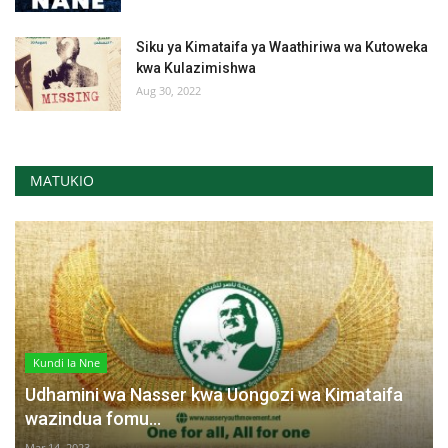
Siku ya Kimataifa ya Waathiriwa wa Kutoweka
kwa Kulazimishwa
Aug 30, 2022
MATUKIO
Kundi la Nne
Udhamini wa Nasser kwa Uongozi wa Kimataifa
wazindua fomu...
Mar 14, 2023