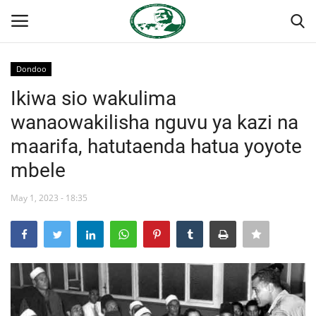
Dondoo
Ingia
Kujiandikisha
Ikiwa sio wakulima
wanaowakilisha nguvu ya kazi na
Nyumba
maarifa, hatutaenda hatua yoyote
Jukwaa la Nasser la Kimataifa
mbele
Wasiliana
May 1, 2023 - 18:35
Onyesho la Majaribio
Misri
Timu yetu