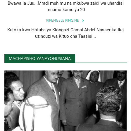
Bwawa la Juu...Mradi muhimu na mkubwa zaidi wa uhandisi
mnamo karne ya 20
KIPENGELE KINGINE
Kutoka kwa Hotuba ya Kiongozi Gamal Abdel Nasser katika
uzinduzi wa Kituo cha Taasisi...
MACHAPISHO YANAYOHUSIANA