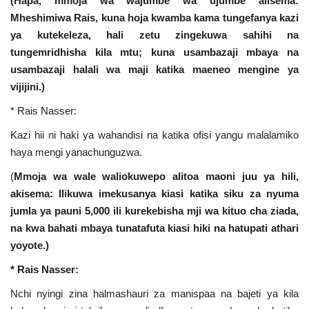
(Hapa, mmoja wa wajumbe wa ujumbe alisema:
Mheshimiwa Rais, kuna hoja kwamba kama tungefanya kazi
ya kutekeleza, hali zetu zingekuwa sahihi na
tungemridhisha kila mtu; kuna usambazaji mbaya na
usambazaji halali wa maji katika maeneo mengine ya
vijijini.)
* Rais Nasser:
Kazi hii ni haki ya wahandisi na katika ofisi yangu malalamiko
haya mengi yanachunguzwa.
(
Mmoja wa wale waliokuwepo alitoa maoni juu ya hili,
akisema: Ilikuwa imekusanya kiasi katika siku za nyuma
jumla ya pauni 5,000 ili kurekebisha mji wa kituo cha ziada,
na kwa bahati mbaya tunatafuta kiasi hiki na hatupati athari
yoyote.)
* Rais Nasser:
Nchi nyingi zina halmashauri za manispaa na bajeti ya kila