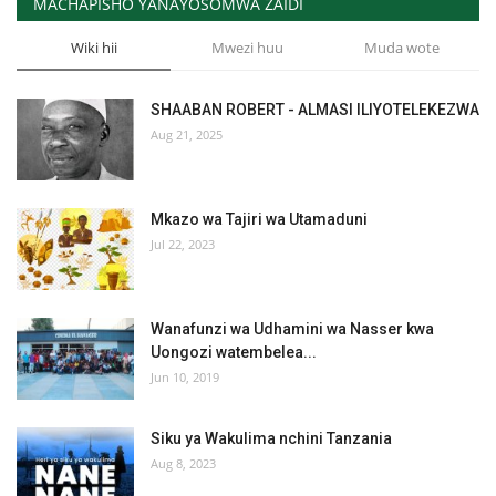
MACHAPISHO YANAYOSOMWA ZAIDI
Wiki hii
Mwezi huu
Muda wote
SHAABAN ROBERT - ALMASI ILIYOTELEKEZWA
Aug 21, 2025
Mkazo wa Tajiri wa Utamaduni
Jul 22, 2023
Wanafunzi wa Udhamini wa Nasser kwa
Uongozi watembelea...
Jun 10, 2019
Siku ya Wakulima nchini Tanzania
Aug 8, 2023