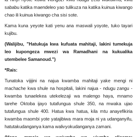
sababu katika maendeleo yao tulikuza na katika kuinua kiwango
chao ili kuinua kiwango cha sisi sote.
Kama kuna yeyote kati yenu ana maswali yoyote, tuko tayari
kujibu.
(Walijibu, "Hatukuja kwa kufuata mahitaji, lakini tumekuja
leo kupongeza mwezi wa Ramadhani na kukualika
utembelee Samanoud.")
*Rais:
Tunatoka vijijini na najua kwamba mahitaji yake mengi ni
machache kwa shule na hospitali, lakini najua - ndugu zangu -
kwamba tunaelekea utekelezaji wa malengo haya, mnamo
tarehe Oktoba ijayo tutafungua shule 350, na mwaka ujao
tutafungua shule 400. Hatua kwa hatua, kila mtu anayefikiria
kwamba maombi yote yatajibiwa mara moja ni ya udanganyifu,
hatutakudanganya kama walivyokudanganya zamani.