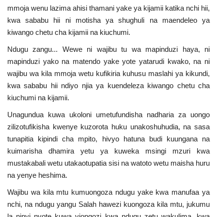
mmoja wenu lazima ahisi thamani yake ya kijamii katika nchi hii,
Nyaraka
kwa sababu hii ni motisha ya shughuli na maendeleo ya
kiwango chetu cha kijamii na kiuchumi.
Nafasi
Ndugu zangu... Wewe ni wajibu tu wa mapinduzi haya, ni
Washiriki
mapinduzi yako na matendo yake yote yatarudi kwako, na ni
wajibu wa kila mmoja wetu kufikiria kuhusu maslahi ya kikundi,
Video
kwa sababu hii ndiyo njia ya kuendeleza kiwango chetu cha
kiuchumi na kijamii.
Maonyesho
Unagundua kuwa ukoloni umetufundisha nadharia za uongo
zilizotufikisha kwenye kuzorota huku unakoshuhudia, na sasa
Wadhamini
tunapitia kipindi cha mpito, hivyo hatuna budi kuungana na
kuimarisha dhamira yetu ya kuweka msingi mzuri kwa
Language
mustakabali wetu utakaotupatia sisi na watoto wetu maisha huru
na yenye heshima.
English
Swahili
español
Wajibu wa kila mtu kumuongoza ndugu yake kwa manufaa ya
French
Arabic
nchi, na ndugu yangu Salah hawezi kuongoza kila mtu, jukumu
la ninyi nyote kuwa viongozi kwa ndugu zetu wakulima, kwa