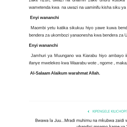
wametenda kwa na uwazi na uaminifu kisha siku ya
Enyi wananchi
Maombi yetu katika sikukuu hiyo yawe kuwa bende
bendera za ukombozi yanaonesha kwa bendera za 
Enyi wananchi
Jamhuri ya Muungano wa Kiarabu hiyo ambayo ii
ifanye mwelekeo kwa Waarabu wote , ngome , maka
Al-Salaam Alaikum warahmat Allah.
KIPENGELE KILICHOP
Bwawa la Juu...Mradi muhimu na mkubwa zaidi 
uhandisi mnamo karne ya 