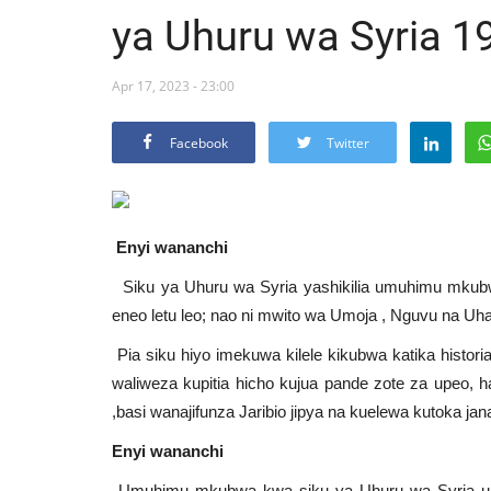
ya Uhuru wa Syria 1
Apr 17, 2023 - 23:00
Facebook
Twitter
Enyi wananchi
Siku ya Uhuru wa Syria yashikilia umuhimu mkubw
eneo letu leo; nao ni mwito wa Umoja , Nguvu na Uha
Pia siku hiyo imekuwa kilele kikubwa katika hist
waliweza kupitia hicho kujua pande zote za upeo, 
,basi wanajifunza Jaribio jipya na kuelewa kutoka jan
Enyi wananchi
Umuhimu mkubwa kwa siku ya Uhuru wa Syria u