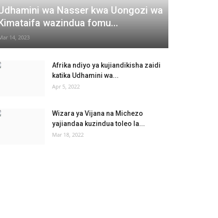
Udhamini wa Nasser kwa Uongozi wa
Kimataifa wazindua fomu...
Mar 14, 2023
Afrika ndiyo ya kujiandikisha zaidi
katika Udhamini wa...
Apr 5, 2022
Wizara ya Vijana na Michezo
yajiandaa kuzindua toleo la...
Mar 18, 2022