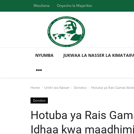
Wasiliana
Onyesho la Majaribio
NYUMBA
JUKWAA LA NASSER LA KIMATAIF
Home
Urithi wa Nasser
Dondoo
Hotuba ya Rais Gamal Abde
Dondoo
Hotuba ya Rais Gam
Idhaa kwa maadhim