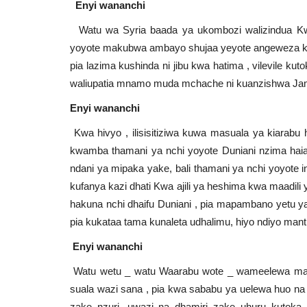
Enyi wananchi
Watu wa Syria baada ya ukombozi walizindua Kw
yoyote makubwa ambayo shujaa yeyote angeweza kuw
pia lazima kushinda ni jibu kwa hatima , vilevile k
waliupatia mnamo muda mchache ni kuanzishwa Ja
Enyi wananchi
Kwa hivyo , ilisisitiziwa kuwa masuala ya kiarabu h
kwamba thamani ya nchi yoyote Duniani nzima haiai
ndani ya mipaka yake, bali thamani ya nchi yoyote
kufanya kazi dhati Kwa ajili ya heshima kwa maadi
hakuna nchi dhaifu Duniani , pia mapambano yetu y
pia kukataa tama kunaleta udhalimu, hiyo ndiyo mant
Enyi wananchi
Watu wetu _ watu Waarabu wote _ wameelewa mantik
suala wazi sana , pia kwa sababu ya uelewa huo na 
zake nzuri, uwazi na dhamiri zake uhuru kutoka 