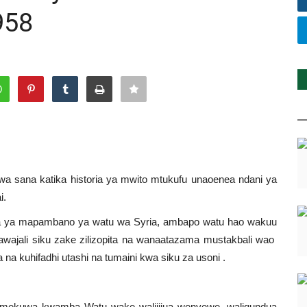
958
a sana katika historia ya mwito mtukufu unaoenea ndani ya
i.
oria ya mapambano ya watu wa Syria, ambapo watu hao wakuu
hawajali siku zake zilizopita na wanaatazama mustakbali wao
a na kuhifadhi utashi na tumaini kwa siku za usoni
.
mekuwa kwamba Watu wake walijijua wenyewe, waligundua