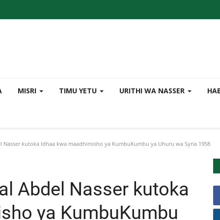
A
MISRI
TIMU YETU
URITHI WA NASSER
HA
l Nasser kutoka Idhaa kwa maadhimisho ya KumbuKumbu ya Uhuru wa Syria 1958
al Abdel Nasser kutoka
isho ya KumbuKumbu