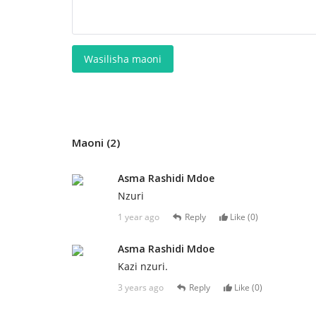
Wasilisha maoni
Maoni (2)
Asma Rashidi Mdoe
Nzuri
1 year ago
Reply
Like (
0
)
Asma Rashidi Mdoe
Kazi nzuri.
3 years ago
Reply
Like (
0
)