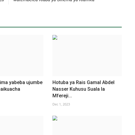
aima yabeba ujumbe
Hotuba ya Rais Gamal Abdel
aikuacha
Nasser Kuhusu Suala la
Mfereji...
Dec 1, 2023