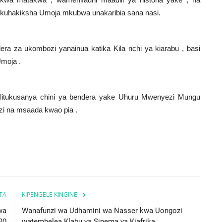
 kuhakiksha Umoja mkubwa unakaribia sana nasi
.
ra za ukombozi yanainua katika Kila nchi ya kiarabu , basi
Umoja
.
litukusanya chini ya bendera yake Uhuru Mwenyezi Mungu
zi na msaada kwao pia
.
ITA
KIPENGELE KINGINE
wa
Wanafunzi wa Udhamini wa Nasser kwa Uongozi
20
watembelea Klabu ya Sinema ya Kiafrika