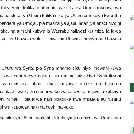
itolea yote; kufikia matumaini yake katika Umoja mkubwa wa
ikiinua bendera ya Uhuru katika siku ya Uhuru umekuwa kwamba
i bendera ya Umoja , pia maana ya ajabu ndani ya ahadi hiyo ni
ake, na tumaini kubwa la Waarabu haliwezi kutimiza ila ikiwa
ya na Utawala wake ; sawa na Utawala mbaya au Utawala
a Uhuru wa Syria, pia Syria mnamo siku hiyo imewahi kuwa
kwa nchi yenye nguvu, pia mnano siku hiyo Syria iliwahi
yanahusiana ahadi zinazofanyawa mbele na huduma
na utashi wao , pia utashi wake wana uwezo unaweza kufanya
ni haki , pia ikiwa haki ilibadilika kwa msaada au ruzuku
ishwa kupoteza haki na heshima yake
.
o siku ya Uhuru, wakaahidi kufanya juu chini kwa Umoja wa