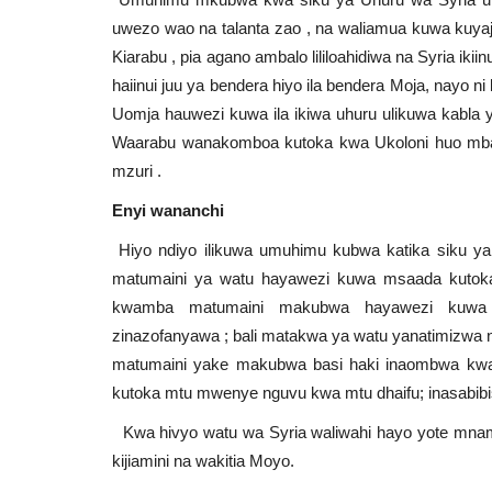
uwezo wao na talanta zao , na waliamua kuwa kuyaj
Kiarabu , pia agano ambalo lililoahidiwa na Syria 
haiinui juu ya bendera hiyo ila bendera Moja, nayo n
Uomja hauwezi kuwa ila ikiwa uhuru ulikuwa kabla y
Waarabu wanakomboa kutoka kwa Ukoloni huo mba
mzuri
.
Enyi wananchi
Hiyo ndiyo ilikuwa umuhimu kubwa katika siku y
matumaini ya watu hayawezi kuwa msaada kutoka 
kwamba matumaini makubwa hayawezi kuwa 
zinazofanyawa ; bali matakwa ya watu yanatimizwa 
matumaini yake makubwa basi haki inaombwa kwani 
kutoka mtu mwenye nguvu kwa mtu dhaifu; inasabib
Kwa hivyo watu wa Syria waliwahi hayo yote mnam
kijiamini na wakitia Moyo
.