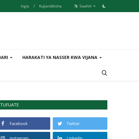
Ingia
/
Kujiandikisha
Swahili
BARI
HARAKATI YA NASSER KWA VIJANA
TUFUATE
Facebook
Twitter
Instagram
Linkedin