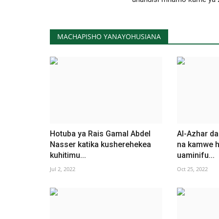
MACHAPISHO YANAYOHUSIANA
Hotuba ya Rais Gamal Abdel
Al-Azhar d
Nasser katika kusherehekea
na kamwe h
kuhitimu...
uaminifu...
Jul 2, 2022
Oct 25, 2022