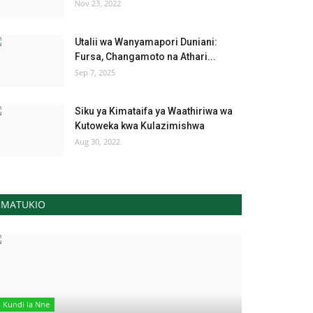
Nov 23, 2022
Utalii wa Wanyamapori Duniani:
Fursa, Changamoto na Athari...
Sep 7, 2025
Siku ya Kimataifa ya Waathiriwa wa
Kutoweka kwa Kulazimishwa
Aug 30, 2022
MATUKIO
Kundi la Nne