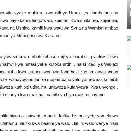
a vita vyake muhimu kwa ajili ya Umoja ,eakiambatana na
a nayo kama lengo wazi, kuimani Kwa suala hilo, kujiamini,
utokana na Ushindi kamili kwa watu wa Syria na Wamisri ambao
mhuri ya Muungano wa Kiarabu
.
ayawezi kuwa mbali kuhusu miji ya kiarabu , pia ilisisitiziwa
nishwi kwa nafasi yake kutoka ardhi , na si idadi ya Wakazi
 inaainisha kwa kuamini wanawe Kwa haki zao na kuwajiandaa
li yote wanayoyaamini pia mapambano yetu yameweza kuthibiti
aliweza kuthibiti udhalimu unaweza kufanyawa Kwa unyonge ,
iki chanya kwa maisha , na bila ya hiyo maisha hayapo
.
i hiyo na kuiwahi , maadili katika historia yetu yamekuwa
ufahamu haufiki kwa baadhi ya watu , lakini watu wenye hisia
kwa matakwa , wamehifadhi maadili ya historia yake , na