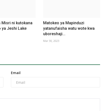
 Misri ni kutokana
Matokeo ya Mapinduzi
 ya Jeshi Lake
yatanufaisha watu wote kwa
uboreshaji...
Mar 30, 2023
Email