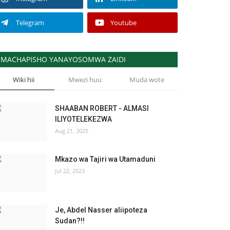
Telegram
Youtube
MACHAPISHO YANAYOSOMWA ZAIDI
Wiki hii
Mwezi huu
Muda wote
SHAABAN ROBERT - ALMASI
ILIYOTELEKEZWA
Aug 21, 2025
Mkazo wa Tajiri wa Utamaduni
Jul 22, 2023
Je, Abdel Nasser aliipoteza
Sudan?!!