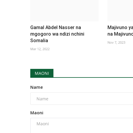
Gamal Abdel Nasser na
Majivuno ya
mgogoro wa ndizi nchini
na Majivuno
Somalia
Nov 7, 2023
Mar 12, 2022
MAONI
Name
Maoni