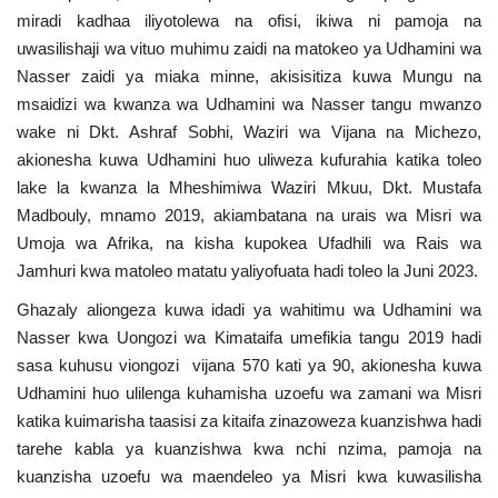
Nyaraka
miradi kadhaa iliyotolewa na ofisi, ikiwa ni pamoja na
uwasilishaji wa vituo muhimu zaidi na matokeo ya Udhamini wa
Nasser zaidi ya miaka minne, akisisitiza kuwa Mungu na
Nafasi
msaidizi wa kwanza wa Udhamini wa Nasser tangu mwanzo
wake ni Dkt. Ashraf Sobhi, Waziri wa Vijana na Michezo,
Washiriki
akionesha kuwa Udhamini huo uliweza kufurahia katika toleo
lake la kwanza la Mheshimiwa Waziri Mkuu, Dkt. Mustafa
Video
Madbouly, mnamo 2019, akiambatana na urais wa Misri wa
Umoja wa Afrika, na kisha kupokea Ufadhili wa Rais wa
Maonyesho
Jamhuri kwa matoleo matatu yaliyofuata hadi toleo la Juni 2023.
Wadhamini
Ghazaly aliongeza kuwa idadi ya wahitimu wa Udhamini wa
Nasser kwa Uongozi wa Kimataifa umefikia tangu 2019 hadi
Language
sasa kuhusu viongozi vijana 570 kati ya 90, akionesha kuwa
Udhamini huo ulilenga kuhamisha uzoefu wa zamani wa Misri
English
Swahili
español
katika kuimarisha taasisi za kitaifa zinazoweza kuanzishwa hadi
French
Arabic
tarehe kabla ya kuanzishwa kwa nchi nzima, pamoja na
kuanzisha uzoefu wa maendeleo ya Misri kwa kuwasilisha