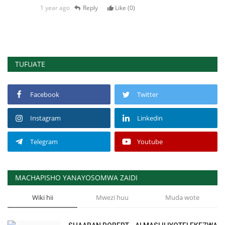
1 year ago
Reply
Like (
0
)
TUFUATE
Facebook
Twitter
Instagram
Linkedin
Telegram
Youtube
MACHAPISHO YANAYOSOMWA ZAIDI
Wiki hii
Mwezi huu
Muda wote