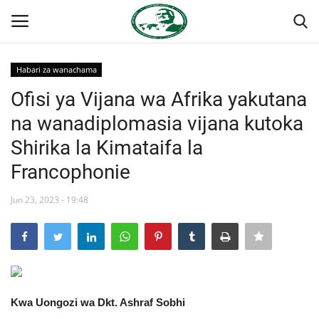
Habari za wanachama
Ingia
Kujiandikisha
Ofisi ya Vijana wa Afrika yakutana
na wanadiplomasia vijana kutoka
Nyumba
Shirika la Kimataifa la
Jukwaa la Nasser la Kimataifa
Francophonie
Wasiliana
Jun 23, 2023 - 19:48
Onyesho la Majaribio
Misri
Kwa Uongozi wa Dkt. Ashraf Sobhi
Timu yetu