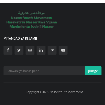
MITANDAO YA KIJAMII
jiunge
Copyrights 2022. NasserYouthMovement