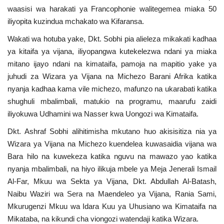
waasisi wa harakati ya Francophonie walitegemea miaka 50
iliyopita kuzindua mchakato wa Kifaransa.
Wakati wa hotuba yake, Dkt. Sobhi pia alieleza mikakati kadhaa
ya kitaifa ya vijana, iliyopangwa kutekelezwa ndani ya miaka
mitano ijayo ndani na kimataifa, pamoja na mapitio yake ya
juhudi za Wizara ya Vijana na Michezo Barani Afrika katika
nyanja kadhaa kama vile michezo, mafunzo na ukarabati katika
shughuli mbalimbali, matukio na programu, maarufu zaidi
iliyokuwa Udhamini wa Nasser kwa Uongozi wa Kimataifa.
Dkt. Ashraf Sobhi alihitimisha mkutano huo akisisitiza nia ya
Wizara ya Vijana na Michezo kuendelea kuwasaidia vijana wa
Bara hilo na kuwekeza katika nguvu na mawazo yao katika
nyanja mbalimbali, na hiyo ilikuja mbele ya Meja Jenerali Ismail
Al-Far, Mkuu wa Sekta ya Vijana, Dkt. Abdullah Al-Batash,
Naibu Waziri wa Sera na Maendeleo ya Vijana, Rania Sami,
Mkurugenzi Mkuu wa Idara Kuu ya Uhusiano wa Kimataifa na
Mikataba, na kikundi cha viongozi watendaji katika Wizara.