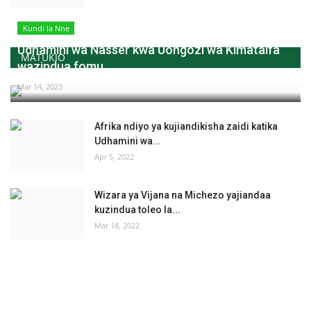
Kundi la Nne
Udhamini wa Nasser kwa Uongozi wa Kimataifa
MATUKIO
wazindua fomu...
Mar 14, 2023
Afrika ndiyo ya kujiandikisha zaidi katika
Udhamini wa...
Apr 5, 2022
Wizara ya Vijana na Michezo yajiandaa
kuzindua toleo la...
Mar 18, 2022