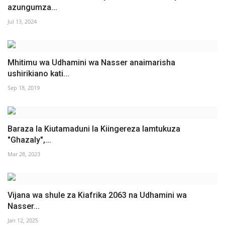
azungumza...
Jul 13, 2024
Mhitimu wa Udhamini wa Nasser anaimarisha
ushirikiano kati...
Sep 18, 2019
Baraza la Kiutamaduni la Kiingereza lamtukuza
"Ghazaly",...
Mar 28, 2023
Vijana wa shule za Kiafrika 2063 na Udhamini wa
Nasser...
Jan 12, 2025