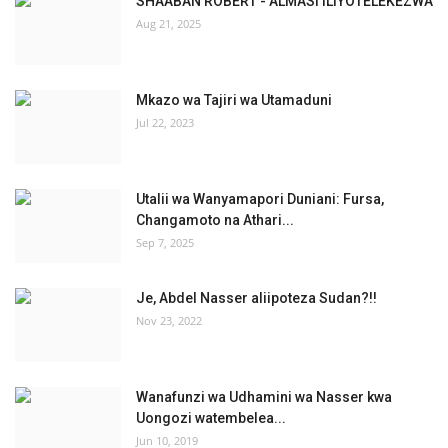
SHAABAN ROBERT - ALMASI ILIYOTELEKEZWA
Aug 21, 2025
Mkazo wa Tajiri wa Utamaduni
Jul 22, 2023
Utalii wa Wanyamapori Duniani: Fursa,
Changamoto na Athari...
Sep 7, 2025
Je, Abdel Nasser aliipoteza Sudan?!!
Nov 23, 2022
Wanafunzi wa Udhamini wa Nasser kwa
Uongozi watembelea...
Jun 10, 2019