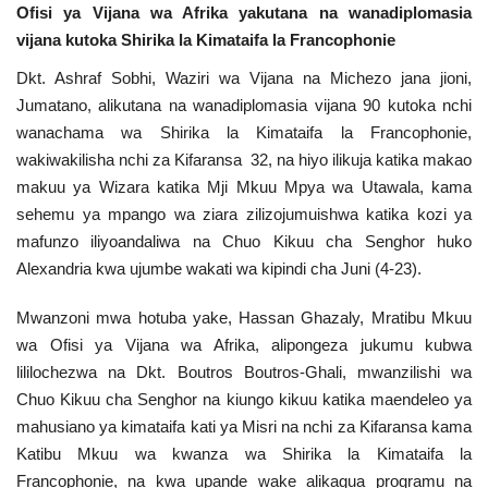
Ofisi ya Vijana wa Afrika yakutana na wanadiplomasia
Urithi wa Nasser
vijana kutoka Shirika la Kimataifa la Francophonie
Dkt. Ashraf Sobhi, Waziri wa Vijana na Michezo jana jioni,
Habari
Jumatano, alikutana na wanadiplomasia vijana 90 kutoka nchi
wanachama wa Shirika la Kimataifa la Francophonie,
Harakati ya Nasser kwa Vijana
wakiwakilisha nchi za Kifaransa 32, na hiyo ilikuja katika makao
makuu ya Wizara katika Mji Mkuu Mpya wa Utawala, kama
Kanuni na Masharti ya Udhamini wa
sehemu ya mpango wa ziara zilizojumuishwa katika kozi ya
Nasser
mafunzo iliyoandaliwa na Chuo Kikuu cha Senghor huko
Alexandria kwa ujumbe wakati wa kipindi cha Juni (4-23).
Udhamini wa Nasser
Mwanzoni mwa hotuba yake, Hassan Ghazaly, Mratibu Mkuu
Nyaraka na Marejeleo
wa Ofisi ya Vijana wa Afrika, alipongeza jukumu kubwa
lililochezwa na Dkt. Boutros Boutros-Ghali, mwanzilishi wa
Waanzilishi
Chuo Kikuu cha Senghor na kiungo kikuu katika maendeleo ya
mahusiano ya kimataifa kati ya Misri na nchi za Kifaransa kama
Raia wa ulimwengu mzima
Katibu Mkuu wa kwanza wa Shirika la Kimataifa la
Francophonie, na kwa upande wake alikagua programu na