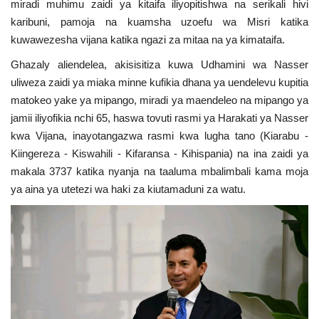
miradi muhimu zaidi ya kitaifa iliyopitishwa na serikali hivi
karibuni, pamoja na kuamsha uzoefu wa Misri katika
kuwawezesha vijana katika ngazi za mitaa na ya kimataifa.
Ghazaly aliendelea, akisisitiza kuwa Udhamini wa Nasser
uliweza zaidi ya miaka minne kufikia dhana ya uendelevu kupitia
matokeo yake ya mipango, miradi ya maendeleo na mipango ya
jamii iliyofikia nchi 65, haswa tovuti rasmi ya Harakati ya Nasser
kwa Vijana, inayotangazwa rasmi kwa lugha tano (Kiarabu -
Kiingereza - Kiswahili - Kifaransa - Kihispania) na ina zaidi ya
makala 3737 katika nyanja na taaluma mbalimbali kama moja
ya aina ya utetezi wa haki za kiutamaduni za watu.