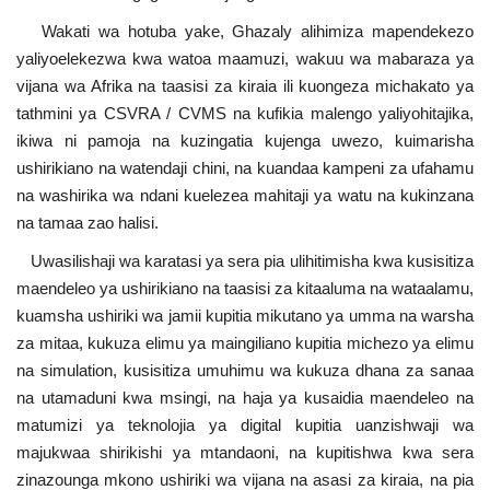
Wakati wa hotuba yake, Ghazaly alihimiza mapendekezo
yaliyoelekezwa kwa watoa maamuzi, wakuu wa mabaraza ya
vijana wa Afrika na taasisi za kiraia ili kuongeza michakato ya
tathmini ya CSVRA / CVMS na kufikia malengo yaliyohitajika,
ikiwa ni pamoja na kuzingatia kujenga uwezo, kuimarisha
ushirikiano na watendaji chini, na kuandaa kampeni za ufahamu
na washirika wa ndani kuelezea mahitaji ya watu na kukinzana
na tamaa zao halisi.
Uwasilishaji wa karatasi ya sera pia ulihitimisha kwa kusisitiza
maendeleo ya ushirikiano na taasisi za kitaaluma na wataalamu,
kuamsha ushiriki wa jamii kupitia mikutano ya umma na warsha
za mitaa, kukuza elimu ya maingiliano kupitia michezo ya elimu
na simulation, kusisitiza umuhimu wa kukuza dhana za sanaa
na utamaduni kwa msingi, na haja ya kusaidia maendeleo na
matumizi ya teknolojia ya digital kupitia uanzishwaji wa
majukwaa shirikishi ya mtandaoni, na kupitishwa kwa sera
zinazounga mkono ushiriki wa vijana na asasi za kiraia, na pia