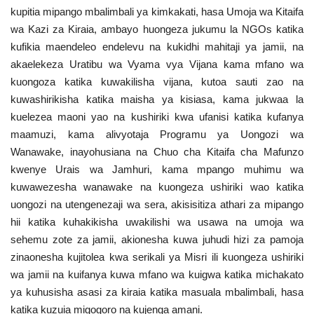
kupitia mipango mbalimbali ya kimkakati, hasa Umoja wa Kitaifa
wa Kazi za Kiraia, ambayo huongeza jukumu la NGOs katika
kufikia maendeleo endelevu na kukidhi mahitaji ya jamii, na
akaelekeza Uratibu wa Vyama vya Vijana kama mfano wa
kuongoza katika kuwakilisha vijana, kutoa sauti zao na
kuwashirikisha katika maisha ya kisiasa, kama jukwaa la
kuelezea maoni yao na kushiriki kwa ufanisi katika kufanya
maamuzi, kama alivyotaja Programu ya Uongozi wa
Wanawake, inayohusiana na Chuo cha Kitaifa cha Mafunzo
kwenye Urais wa Jamhuri, kama mpango muhimu wa
kuwawezesha wanawake na kuongeza ushiriki wao katika
uongozi na utengenezaji wa sera, akisisitiza athari za mipango
hii katika kuhakikisha uwakilishi wa usawa na umoja wa
sehemu zote za jamii, akionesha kuwa juhudi hizi za pamoja
zinaonesha kujitolea kwa serikali ya Misri ili kuongeza ushiriki
wa jamii na kuifanya kuwa mfano wa kuigwa katika michakato
ya kuhusisha asasi za kiraia katika masuala mbalimbali, hasa
katika kuzuia migogoro na kujenga amani.