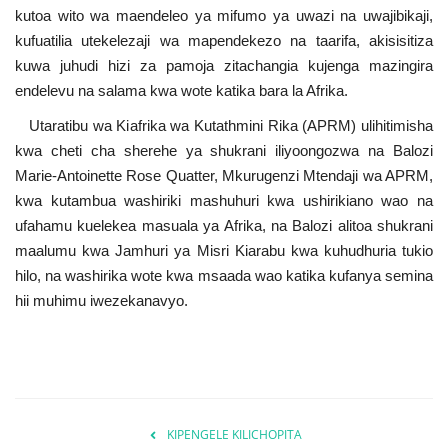
kutoa wito wa maendeleo ya mifumo ya uwazi na uwajibikaji,
kufuatilia utekelezaji wa mapendekezo na taarifa, akisisitiza
kuwa juhudi hizi za pamoja zitachangia kujenga mazingira
endelevu na salama kwa wote katika bara la Afrika.
Utaratibu wa Kiafrika wa Kutathmini Rika (APRM) ulihitimisha
kwa cheti cha sherehe ya shukrani iliyoongozwa na Balozi
Marie-Antoinette Rose Quatter, Mkurugenzi Mtendaji wa APRM,
kwa kutambua washiriki mashuhuri kwa ushirikiano wao na
ufahamu kuelekea masuala ya Afrika, na Balozi alitoa shukrani
maalumu kwa Jamhuri ya Misri Kiarabu kwa kuhudhuria tukio
hilo, na washirika wote kwa msaada wao katika kufanya semina
hii muhimu iwezekanavyo.
KIPENGELE KILICHOPITA