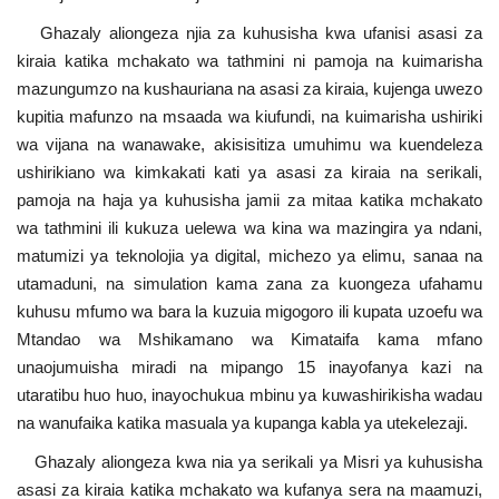
Ghazaly aliongeza njia za kuhusisha kwa ufanisi asasi za
kiraia katika mchakato wa tathmini ni pamoja na kuimarisha
mazungumzo na kushauriana na asasi za kiraia, kujenga uwezo
kupitia mafunzo na msaada wa kiufundi, na kuimarisha ushiriki
wa vijana na wanawake, akisisitiza umuhimu wa kuendeleza
ushirikiano wa kimkakati kati ya asasi za kiraia na serikali,
pamoja na haja ya kuhusisha jamii za mitaa katika mchakato
wa tathmini ili kukuza uelewa wa kina wa mazingira ya ndani,
matumizi ya teknolojia ya digital, michezo ya elimu, sanaa na
utamaduni, na simulation kama zana za kuongeza ufahamu
kuhusu mfumo wa bara la kuzuia migogoro ili kupata uzoefu wa
Mtandao wa Mshikamano wa Kimataifa kama mfano
unaojumuisha miradi na mipango 15 inayofanya kazi na
utaratibu huo huo, inayochukua mbinu ya kuwashirikisha wadau
na wanufaika katika masuala ya kupanga kabla ya utekelezaji.
Ghazaly aliongeza kwa nia ya serikali ya Misri ya kuhusisha
asasi za kiraia katika mchakato wa kufanya sera na maamuzi,