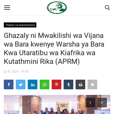
Habari za wanachama
Ingia
Kujiandikisha
Ghazaly ni Mwakilishi wa Vijana
wa Bara kwenye Warsha ya Bara
Nyumba
Kwa Utaratibu wa Kiafrika wa
Jukwaa la Nasser la Kimataifa
Kutathmini Rika (APRM)
Wasiliana
Jul 8, 2024 - 09:36
Onyesho la Majaribio
Misri
Timu yetu