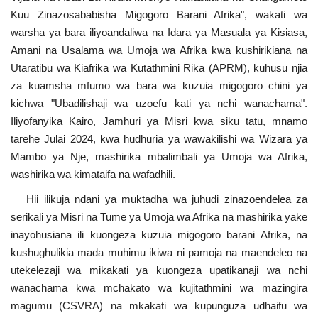
Nyaraka
Kuu Zinazosababisha Migogoro Barani Afrika", wakati wa
warsha ya bara iliyoandaliwa na Idara ya Masuala ya Kisiasa,
Nafasi
Amani na Usalama wa Umoja wa Afrika kwa kushirikiana na
Utaratibu wa Kiafrika wa Kutathmini Rika (APRM), kuhusu njia
Washiriki
za kuamsha mfumo wa bara wa kuzuia migogoro chini ya
kichwa "Ubadilishaji wa uzoefu kati ya nchi wanachama".
Iliyofanyika Kairo, Jamhuri ya Misri kwa siku tatu, mnamo
Video
tarehe Julai 2024, kwa hudhuria ya wawakilishi wa Wizara ya
Mambo ya Nje, mashirika mbalimbali ya Umoja wa Afrika,
Maonyesho
washirika wa kimataifa na wafadhili.
Wadhamini
Hii ilikuja ndani ya muktadha wa juhudi zinazoendelea za
serikali ya Misri na Tume ya Umoja wa Afrika na mashirika yake
Language
inayohusiana ili kuongeza kuzuia migogoro barani Afrika, na
kushughulikia mada muhimu ikiwa ni pamoja na maendeleo na
English
Swahili
español
utekelezaji wa mikakati ya kuongeza upatikanaji wa nchi
French
Arabic
wanachama kwa mchakato wa kujitathmini wa mazingira
magumu (CSVRA) na mkakati wa kupunguza udhaifu wa