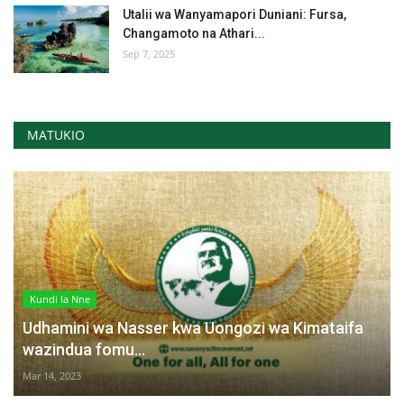
Utalii wa Wanyamapori Duniani: Fursa,
Changamoto na Athari...
Sep 7, 2025
MATUKIO
Kundi la Nne
Udhamini wa Nasser kwa Uongozi wa Kimataifa
wazindua fomu...
Mar 14, 2023