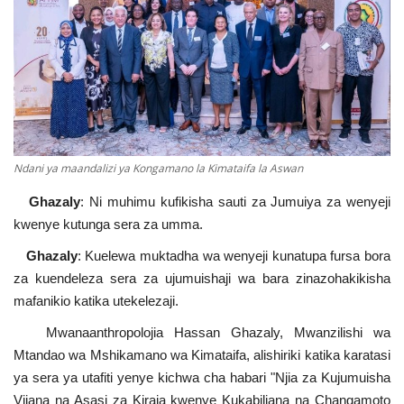
Urithi wa Nasser
Habari
Harakati ya Nasser kwa Vijana
Ndani ya maandalizi ya Kongamano la Kimataifa la Aswan
Kanuni na Masharti ya Udhamini wa
Nasser
Ghazaly
: Ni muhimu kufikisha sauti za Jumuiya za wenyeji
kwenye kutunga sera za umma.
Udhamini wa Nasser
Ghazaly
: Kuelewa muktadha wa wenyeji kunatupa fursa bora
za kuendeleza sera za ujumuishaji wa bara zinazohakikisha
Nyaraka na Marejeleo
mafanikio katika utekelezaji.
Waanzilishi
Mwanaanthropolojia Hassan Ghazaly, Mwanzilishi wa
Mtandao wa Mshikamano wa Kimataifa, alishiriki katika karatasi
Raia wa ulimwengu mzima
ya sera ya utafiti yenye kichwa cha habari "Njia za Kujumuisha
Vijana na Asasi za Kiraia kwenye Kukabiliana na Changamoto