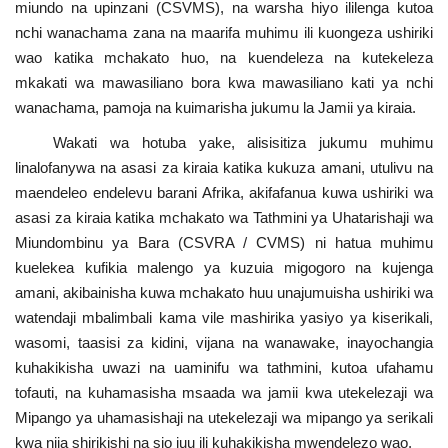
miundo na upinzani (CSVMS), na warsha hiyo ililenga kutoa
nchi wanachama zana na maarifa muhimu ili kuongeza ushiriki
wao katika mchakato huo, na kuendeleza na kutekeleza
mkakati wa mawasiliano bora kwa mawasiliano kati ya nchi
wanachama, pamoja na kuimarisha jukumu la Jamii ya kiraia.
Wakati wa hotuba yake, alisisitiza jukumu muhimu
linalofanywa na asasi za kiraia katika kukuza amani, utulivu na
maendeleo endelevu barani Afrika, akifafanua kuwa ushiriki wa
asasi za kiraia katika mchakato wa Tathmini ya Uhatarishaji wa
Miundombinu ya Bara (CSVRA / CVMS) ni hatua muhimu
kuelekea kufikia malengo ya kuzuia migogoro na kujenga
amani, akibainisha kuwa mchakato huu unajumuisha ushiriki wa
watendaji mbalimbali kama vile mashirika yasiyo ya kiserikali,
wasomi, taasisi za kidini, vijana na wanawake, inayochangia
kuhakikisha uwazi na uaminifu wa tathmini, kutoa ufahamu
tofauti, na kuhamasisha msaada wa jamii kwa utekelezaji wa
Mipango ya uhamasishaji na utekelezaji wa mipango ya serikali
kwa njia shirikishi na sio juu ili kuhakikisha mwendelezo wao.