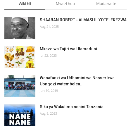
Wiki hii
Mwezi huu
Muda wote
SHAABAN ROBERT - ALMASI ILIYOTELEKEZWA
Aug 21, 2025
Mkazo wa Tajiri wa Utamaduni
Jul 22, 2023
Wanafunzi wa Udhamini wa Nasser kwa
Uongozi watembelea...
Jun 10, 2019
Siku ya Wakulima nchini Tanzania
Aug 8, 2023