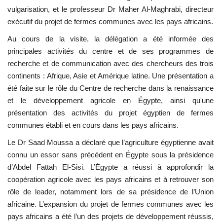
vulgarisation, et le professeur Dr Maher Al-Maghrabi, directeur
L'exposition
exécutif du projet de fermes communes avec les pays africains.
Au cours de la visite, la délégation a été informée des
Références
principales activités du centre et de ses programmes de
recherche et de communication avec des chercheurs des trois
Gallery
continents : Afrique, Asie et Amérique latine. Une présentation a
été faite sur le rôle du Centre de recherche dans la renaissance
Nos Partenaires
et le développement agricole en Égypte, ainsi qu'une
présentation des activités du projet égyptien de fermes
opportunités
communes établi et en cours dans les pays africains.
Le Dr Saad Moussa a déclaré que l’agriculture égyptienne avait
Language
connu un essor sans précédent en Égypte sous la présidence
English
Swahili
español
d’Abdel Fattah El-Sisi. L’Égypte a réussi à approfondir la
coopération agricole avec les pays africains et à retrouver son
French
Arabic
rôle de leader, notamment lors de sa présidence de l’Union
africaine. L’expansion du projet de fermes communes avec les
pays africains a été l’un des projets de développement réussis,