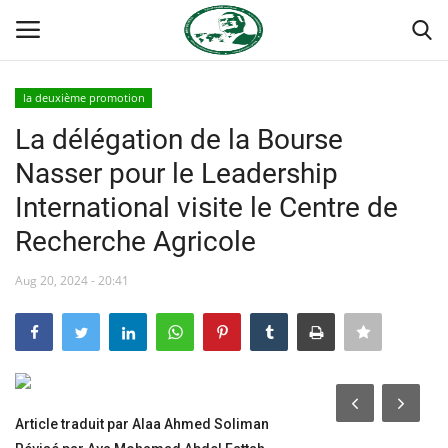
la deuxième promotion
Login
Register
La délégation de la Bourse
Nasser pour le Leadership
Accueil
International visite le Centre de
Contact
Recherche Agricole
Forum international Nasser
Aug 20, 2024 - 20:41
Terms & Conditions
Héritage de Gamal Abdel Nasser
Article traduit par Alaa Ahmed Soliman
L'Égypte