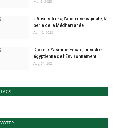
Mar 6, 2023
« Alexandrie », l’ancienne capitale, la
perle de la Méditerranée
Apr 12, 2022
Docteur Yasmine Fouad, ministre
égyptienne de l’Environnement...
Aug 24, 2024
TAGS
VOTER