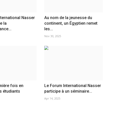
ternational Nasser
Au nom de la jeunesse du
e la
continent, un Égyptien remet
nce...
les...
Nov 30, 2025
mière fois en
Le Forum International Nasser
es étudiants
participe à un séminaire...
Apr 14, 2025