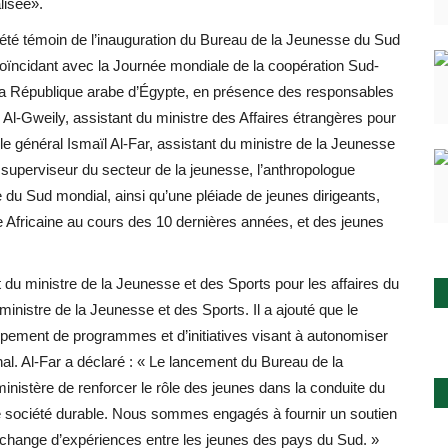
lisée».
a été témoin de l’inauguration du Bureau de la Jeunesse du Sud
oïncidant avec la Journée mondiale de la coopération Sud-
 la République arabe d’Égypte, en présence des responsables
r Al-Gweily, assistant du ministre des Affaires étrangères pour
e, le général Ismaïl Al-Far, assistant du ministre de la Jeunesse
 superviseur du secteur de la jeunesse, l’anthropologue
du Sud mondial, ainsi qu’une pléiade de jeunes dirigeants,
fricaine au cours des 10 dernières années, et des jeunes
t du ministre de la Jeunesse et des Sports pour les affaires du
ministre de la Jeunesse et des Sports. Il a ajouté que le
pement de programmes et d’initiatives visant à autonomiser
onal. Al-Far a déclaré : « Le lancement du Bureau de la
inistère de renforcer le rôle des jeunes dans la conduite du
e société durable. Nous sommes engagés à fournir un soutien
l’échange d’expériences entre les jeunes des pays du Sud. »