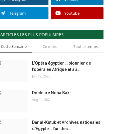
Telegram
Youtube
ARTICLES LES PLUS POPULAIRES
Cette Semaine
Ce mois
Tout le temps
L’Opéra égyptien… pionnier de
l’opéra en Afrique et au...
Jan 19, 2023
Docteure Noha Bakr
Aug 14, 2024
Dar al-Kutub et Archives nationales
d'Égypte… l’un des...