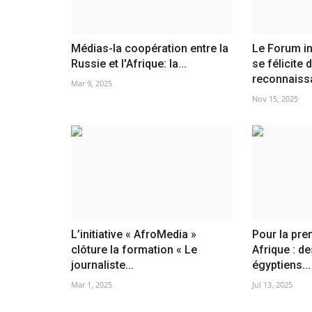
Médias-la coopération entre la
Le Forum in
Russie et l'Afrique: la...
se félicite d
reconnaissa
Mar 9, 2025
Nov 15, 2025
L’initiative « AfroMedia »
Pour la pre
clôture la formation « Le
Afrique : d
journaliste...
égyptiens...
Mar 1, 2025
Jul 13, 2025