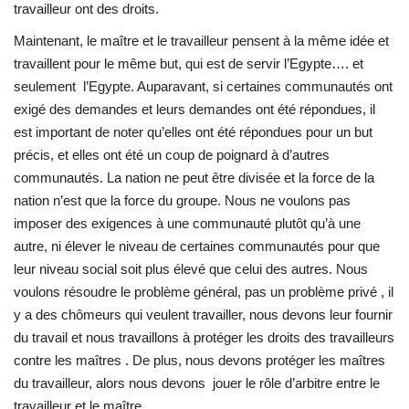
travailleur ont des droits.
L'exposition
Maintenant, le maître et le travailleur pensent à la même idée et
travaillent pour le même but, qui est de servir l’Egypte…. et
Références
seulement l’Egypte. Auparavant, si certaines communautés ont
exigé des demandes et leurs demandes ont été répondues, il
Gallery
est important de noter qu’elles ont été répondues pour un but
précis, et elles ont été un coup de poignard à d’autres
communautés. La nation ne peut être divisée et la force de la
Nos Partenaires
nation n’est que la force du groupe. Nous ne voulons pas
imposer des exigences à une communauté plutôt qu’à une
opportunités
autre, ni élever le niveau de certaines communautés pour que
leur niveau social soit plus élevé que celui des autres. Nous
Language
voulons résoudre le problème général, pas un problème privé , il
English
Swahili
español
y a des chômeurs qui veulent travailler, nous devons leur fournir
du travail et nous travaillons à protéger les droits des travailleurs
French
Arabic
contre les maîtres . De plus, nous devons protéger les maîtres
du travailleur, alors nous devons jouer le rôle d’arbitre entre le
travailleur et le maître.