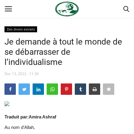
Des divers extraits
Login
Register
Je demande à tout le monde de
se débarrasser de
Accueil
l’individualisme
Terms & Conditions
Dec 13, 2022 - 11:38
Contact
Forum international Nasser
Héritage de Gamal Abdel Nasser
Traduit par:Amira Ashraf
Au nom d’Allah,
Les auspices