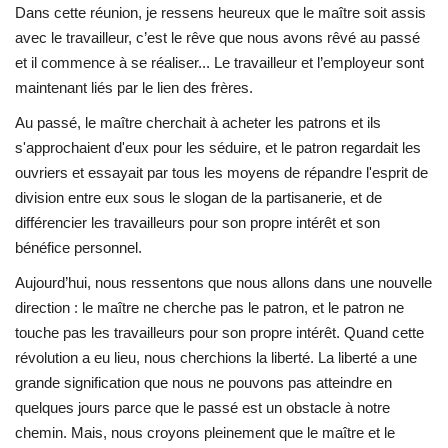
Dans cette réunion, je ressens heureux que le maître soit assis
L'Égypte
avec le travailleur, c’est le rêve que nous avons rêvé au passé
et il commence à se réaliser... Le travailleur et l’employeur sont
Mouvement de la jeunesse de
maintenant liés par le lien des frères.
Nasser
Au passé, le maître cherchait à acheter les patrons et ils
s'approchaient d'eux pour les séduire, et le patron regardait les
La Bourse Nasser pour le leadership
ouvriers et essayait par tous les moyens de répandre l'esprit de
international
division entre eux sous le slogan de la partisanerie, et de
différencier les travailleurs pour son propre intérêt et son
Actualités
bénéfice personnel.
Aujourd’hui, nous ressentons que nous allons dans une nouvelle
Équipe de travail
direction : le maître ne cherche pas le patron, et le patron ne
touche pas les travailleurs pour son propre intérêt. Quand cette
Les pionniers
révolution a eu lieu, nous cherchions la liberté. La liberté a une
grande signification que nous ne pouvons pas atteindre en
Le citoyen mondial
quelques jours parce que le passé est un obstacle à notre
chemin. Mais, nous croyons pleinement que le maître et le
Documents