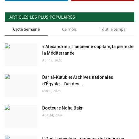
ARTICLES LES PLUS POPULAIRES
Cette Semaine
Ce mois
Tout le temps
« Alexandrie », l’ancienne capitale, la perle de
la Méditerranée
Apr 12, 2022
Dar al-Kutub et Archives nationales
d'Égypte… l’un des...
Mar 6, 2023
Docteure Noha Bakr
Aug 14, 2024
L’Opéra égyptien… pionnier de l’opéra en