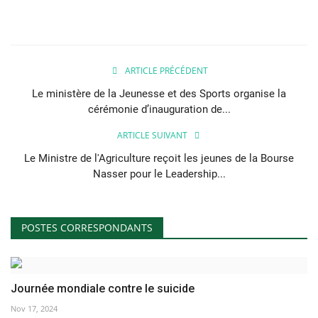
L'exposition
Références
ARTICLE PRÉCÉDENT
Le ministère de la Jeunesse et des Sports organise la
Gallery
cérémonie d’inauguration de...
ARTICLE SUIVANT
Nos Partenaires
Le Ministre de l'Agriculture reçoit les jeunes de la Bourse
Nasser pour le Leadership...
opportunités
Language
POSTES CORRESPONDANTS
English
Swahili
español
French
Arabic
Journée mondiale contre le suicide
Nov 17, 2024