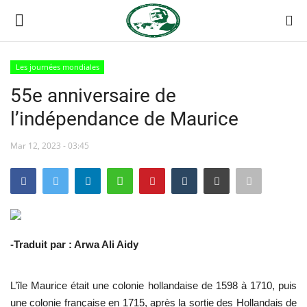
Les journées mondiales
Login
Register
55e anniversaire de
l’indépendance de Maurice
Accueil
Mar 12, 2023 - 03:45
Contact
Forum international Nasser
Terms & Conditions
-Traduit par : Arwa Ali Aidy
Héritage de Gamal Abdel Nasser
L’île Maurice était une colonie hollandaise de 1598 à 1710, puis
L'Égypte
une colonie française en 1715, après la sortie des Hollandais de