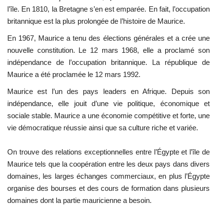
l’île. En 1810, la Bretagne s’en est emparée. En fait, l’occupation
Les auspices
britannique est la plus prolongée de l’histoire de Maurice.
En 1967, Maurice a tenu des élections générales et a crée une
Mouvement de la jeunesse de
nouvelle constitution. Le 12 mars 1968, elle a proclamé son
Nasser
indépendance de l’occupation britannique. La république de
Maurice a été proclamée le 12 mars 1992.
La Bourse Nasser pour le leadership
international
Maurice est l’un des pays leaders en Afrique. Depuis son
indépendance, elle jouit d’une vie politique, économique et
Actualités
sociale stable. Maurice a une économie compétitive et forte, une
vie démocratique réussie ainsi que sa culture riche et variée.
Équipe de travail
On trouve des relations exceptionnelles entre l’Égypte et l’île de
Les pionniers
Maurice tels que la coopération entre les deux pays dans divers
domaines, les larges échanges commerciaux, en plus l’Égypte
Le citoyen mondial
organise des bourses et des cours de formation dans plusieurs
domaines dont la partie mauricienne a besoin.
Documents