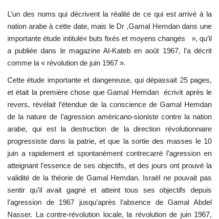
L’un des noms qui décrivent la réalité de ce qui est arrivé à la
Les auspices
nation arabe à cette date, mais le Dr ,Gamal Hemdan dans une
importante étude intitulé« buts fixés et moyens changés », qu’il
Mouvement de la jeunesse de
a publiée dans le magazine Al-Kateb en août 1967, l’a décrit
Nasser
comme la « révolution de juin 1967 ».
La Bourse Nasser pour le leadership
Cette étude importante et dangereuse, qui dépassait 25 pages,
international
et était la première chose que Gamal Hemdan écrivit après le
revers, révélait l’étendue de la conscience de Gamal Hemdan
Actualités
de la nature de l’agression américano-sioniste contre la nation
arabe, qui est la destruction de la direction révolutionnaire
Équipe de travail
progressiste dans la patrie, et que la sortie des masses le 10
juin a rapidement et spontanément contrecarré l’agression en
Les pionniers
atteignant l’essence de ses objectifs, et des jours ont prouvé la
validité de la théorie de Gamal Hemdan. Israël ne pouvait pas
Le citoyen mondial
sentir qu’il avait gagné et atteint tous ses objectifs depuis
l’agression de 1967 jusqu’après l’absence de Gamal Abdel
Nasser. La contre-révolution locale, la révolution de juin 1967,
Documents