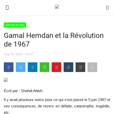
Articles et avis
Login
Register
Gamal Hemdan et la Révolution
Accueil
Aug 16, 2022 - 18:27
Terms & Conditions
Contact
Forum international Nasser
Écrit par : Shahdi Attieh
Héritage de Gamal Abdel Nasser
Il y avait plusieurs noms pour ce qui s’est passé le 5 juin 1967 et
ses conséquences, de revers en défaite, catastrophe, tragédie,
L'Égypte
etc.