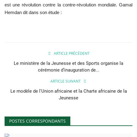
est une révolution contre la contre-révolution mondiale. Gamal
Hemdan dit dans son étude :
L'exposition
Références
Gallery
ARTICLE PRÉCÉDENT
Nos Partenaires
Le ministère de la Jeunesse et des Sports organise la
cérémonie d’inauguration de...
opportunités
ARTICLE SUIVANT
Language
Le modèle de l'Union africaine et la Charte africaine de la
Jeunesse
English
Swahili
español
French
Arabic
POSTES CORRESPONDANTS