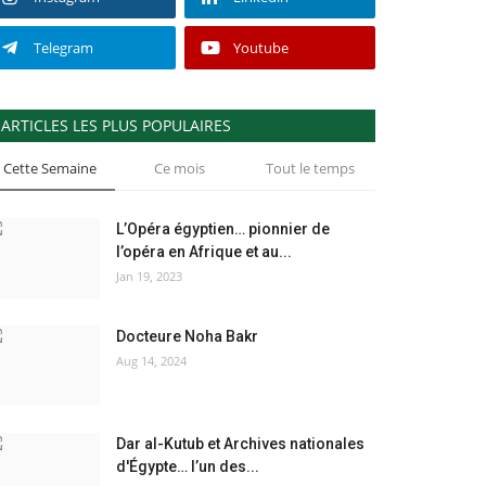
Telegram
Youtube
ARTICLES LES PLUS POPULAIRES
Cette Semaine
Ce mois
Tout le temps
L’Opéra égyptien… pionnier de
l’opéra en Afrique et au...
Jan 19, 2023
Docteure Noha Bakr
Aug 14, 2024
Dar al-Kutub et Archives nationales
d'Égypte… l’un des...