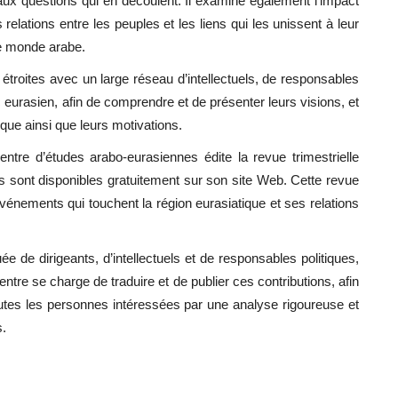
 aux questions qui en découlent. Il examine également l’impact
relations entre les peuples et les liens qui les unissent à leur
le monde arabe.
s étroites avec un large réseau d’intellectuels, de responsables
c eurasien, afin de comprendre et de présenter leurs visions, et
que ainsi que leurs motivations.
ntre d’études arabo-eurasiennes édite la revue trimestrielle
 sont disponibles gratuitement sur son site Web. Cette revue
vénements qui touchent la région eurasiatique et ses relations
uée de dirigeants, d’intellectuels et de responsables politiques,
entre se charge de traduire et de publier ces contributions, afin
outes les personnes intéressées par une analyse rigoureuse et
s.