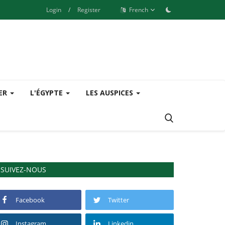
Login
/
Register
French
SER
L'ÉGYPTE
LES AUSPICES
SUIVEZ-NOUS
Facebook
Twitter
Instagram
Linkedin