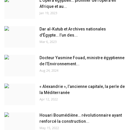
L’Opéra égyptien… pionnier de l’opéra en
Afrique et au...
Jan 19, 2023
Dar al-Kutub et Archives nationales
d'Égypte… l’un des...
Mar 6, 2023
Docteur Yasmine Fouad, ministre égyptienne
de l’Environnement...
Aug 24, 2024
« Alexandrie », l’ancienne capitale, la perle de
la Méditerranée
Apr 12, 2022
Houari Boumédiène… révolutionnaire ayant
renforcé la construction...
May 15, 2022