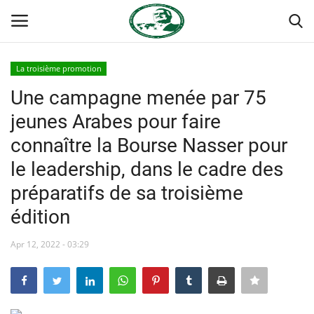
La troisième promotion
Login
Register
Une campagne menée par 75
jeunes Arabes pour faire
Accueil
connaître la Bourse Nasser pour
Forum international Nasser
le leadership, dans le cadre des
préparatifs de sa troisième
Terms & Conditions
édition
Contact
Apr 12, 2022 - 03:29
Héritage de Gamal Abdel Nasser
L'Égypte