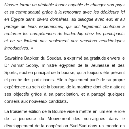
Nasser forme un véritable leader capable de changer son pays
et sa communauté grâce à la rencontre avec les décideurs ici
L'exposition
en Égypte dans divers domaines, au dialogue avec eux et au
partage de leurs expériences, qui ont largement contribué à
Références
renforcer les compétences de leadership chez les participants
et ne se limitent pas seulement aux sessions académiques
Gallery
introductives. »
Nos Partenaires
Sawakine Babiker, du Soudan, a exprimé sa gratitude envers le
Dr Ashraf Sobhy, ministre égyptien de la Jeunesse et des
opportunités
Sports, soutien principal de la bourse, qui a toujours été présent
et proche des participants. Elle a également parlé de sa propre
Language
expérience au sein de la bourse, de la manière dont elle a atteint
ses objectifs grâce à sa participation, et a partagé quelques
English
Swahili
español
conseils aux nouveaux candidats.
French
Arabic
La troisième édition de la Bourse vise à mettre en lumière le rôle
de la jeunesse du Mouvement des non-alignés dans le
développement de la coopération Sud-Sud dans un monde en