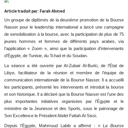
Les auspices
Article traduit par: Farah Ahmed
Un groupe de diplômés de la deuxième promotion de la Bourse
Mouvement de la jeunesse de
Nasser pour le leadership international a lancé une campagne
Nasser
de sensibilisation à la bourse, avec la participation de plus de 75
jeunes hommes et femmes de différents pays arabes, via
La Bourse Nasser pour le leadership
l’application « Zoom », ainsi que la participation d’intervenants
international
d’Égypte, de Tunisie, du Tchad et du Soudan.
La séance a été ouverte par Al-Zubair Al-Burki, de l’État de
Actualités
Libye, facilitateur de la réunion et membre de l’équipe de
communication internationale de la Bourse Nasser. Il a accueilli
Équipe de travail
les participants, présenté les intervenants et introduit la bourse
et son historique. Il a déclaré que la Bourse Nasser est l’une des
Les pionniers
plus importantes initiatives organisées par l’Égypte et le
ministère de la Jeunesse et des Sports, sous le patronage de
Le citoyen mondial
Son Excellence le Président Abdel Fattah Al-Sissi.
Documents
Depuis l’Égypte, Mahmoud Labib a affirmé : «
La Bourse