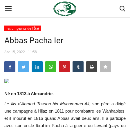
les dirigeants de l'État
Login
Register
Abbas Pacha Ier
Accueil
Apr 15, 2022 - 11:58
Terms & Conditions
Contact
Né en 1813 à Alexandrie.
Forum international Nasser
Le fils d'Ahmed Tosson bin Muhammad Ali
,
son père a dirigé
Héritage de Gamal Abdel Nasser
une campagne à Hijaz en 1811 pour combattre les Wahhabites,
et il mourut en 1816 quand Abbas avait deux ans. Il a participé
Les auspices
avec son oncle Ibrahim Pacha à la guerre du Levant (pays du