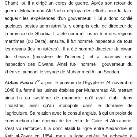
Cham), où il a dirigé un corps de guerre.
Après son retour de
L'Égypte
guerre, Muhammad Ali Pacha déploya des efforts pour lui faire
acquérir les expériences d’un gouverneur, il lui a donc confié
quelques postes administratifs, y compris celui de directeur de
Mouvement de la jeunesse de
Nasser
la province de Gharbia.
Il a été nommé inspecteur des régions
maritimes (du Delta), ensuite, il fut nommé inspecteur de tous
les diwans (les ministères). Il a été nommé directeur du diwan
La Bourse Nasser pour le leadership
international
du khédive (ministère de l'intérieur), et a poursuivi son
inspection des Diwans. Ainsi fut-i nommé gouverneur du
khédive pendant le voyage de Muhammed Ali au Soudan.
Actualités
er
Abbas Pacha I
a pris le pouvoir de l'Égypte le 24 novembre
Équipe de travail
1848.
Il a fermé les usines établies par Muhammad Ali, mettant
ainsi fin au système de monopole qu'il avait établi dans
Les pionniers
l'industrie, ainsi qu'au monopole dans le domaine de
l'agriculture.
Sa relation avec le consul anglais, à qui un projet de
Le citoyen mondial
construction d'un chemin de fer entre le Caire et Alexandrie,
s'est vu renforcer. Il a donc établi la ligne entre Alexandrie et
Documents
Kafr al-Zayat en 1854, mais la ligne entière fut achevée à