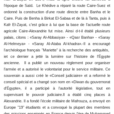
l’époque de Saïd. Le Khédive a réparé la route Caire-Suez et
L'exposition
ordonné la construction d'une route directe entre Banha et le
Caire.
Puis de Benha à Birkat El-Sabaa et de là à Tanta, puis à
Références
Kafr El-Zayat,
c’est grâce à lui que la base de l’actuelle route
agricole Caire-Alexandrie fut mise.
Ainsi d-t-il établi plusieurs
Gallery
palais, citons : «Saray Al-Abbasiya» - «Qasr Banha» - «Saray
Al-Helmeya» - «Saray Al-Ataba Al-khadra».-Il a encouragé
Nos Partenaires
l'archéologue français "Mariette" à la recherche des antiquités,
iet ce dernier a jetté la lumière sur l'histoire de l'Égypte
opportunités
ancienne.
Il a publié un nouveau règlement pour organiser
l’armée et a autorisé le volontariat pour le service militaire.
Ce
souverain a aussi créé le «Conseil judiciaire» et a reformé le
Language
conseil spécial et a changé son nom en «Diwan du gouvernorat
English
Swahili
español
d'Égypte», il a participé à l'autorité législative, tout en
supervisant le pouvoir judiciaire.
Il a établi cinq places à
French
Arabic
Alexandrie.
Il a fondé l'école militaire de Mafrouza, a envoyé en
Europe "19" étudiants et a convoqué la plupart des membres
des missions enseignés en France depuis l'ère de Muhammed