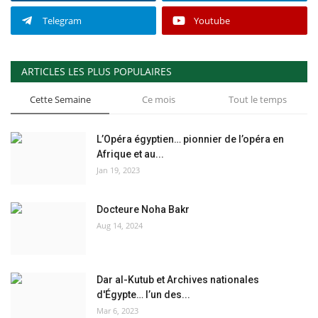
Telegram
Youtube
ARTICLES LES PLUS POPULAIRES
Cette Semaine
Ce mois
Tout le temps
L’Opéra égyptien… pionnier de l’opéra en
Afrique et au...
Jan 19, 2023
Docteure Noha Bakr
Aug 14, 2024
Dar al-Kutub et Archives nationales
d'Égypte… l’un des...
Mar 6, 2023