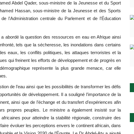
amed Abdel Qader, sous-ministre de la Jeunesse et du Sport
ohamed Hassan, sous-ministre de la Jeunesse et des Sports
e l'Administration centrale du Parlement et de l'Éducation
.
a abordé la question des ressources en eau en Afrique ainsi
nfronté, tels que la sécheresse, les inondations dans certains
des eaux, les conflits politiques, les attaques terroristes et la
es qui freinent les efforts de développement et de progrès en
e démographique représente la plus grande menace, car elle
ues.
ion de l’eau ainsi que les possibilités de transformer les défis
pportunités de développement. Il a souligné l’importance de la
inent, ainsi que de l’échange et du transfert d’expériences afin
urs propres peuples. Le ministre a également insisté sur la
 africaines pour atteindre la stabilité régionale, construire des
t faire évoluer les perceptions envers le continent africain, dans
urable et la Vision 2030 de l’Égypte. Le Dr Abdel-Aty a ajouté