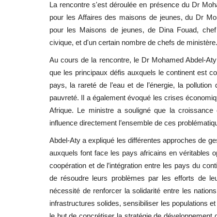
La rencontre s'est déroulée en présence du Dr Moh
pour les Affaires des maisons de jeunes, du Dr M
pour les Maisons de jeunes, de Dina Fouad, chef d
civique, et d'un certain nombre de chefs de ministère
Au cours de la rencontre, le Dr Mohamed Abdel-Aty 
que les principaux défis auxquels le continent est co
pays, la rareté de l’eau et de l’énergie, la pollution 
pauvreté. Il a également évoqué les crises économiqu
Afrique. Le ministre a souligné que la croissanc
influence directement l’ensemble de ces problématiq
Abdel-Aty a expliqué les différentes approches de gest
auxquels font face les pays africains en véritables o
coopération et de l’intégration entre les pays du cont
de résoudre leurs problèmes par les efforts de le
nécessité de renforcer la solidarité entre les nations
infrastructures solides, sensibiliser les populations e
le but de concrétiser la stratégie de développement d