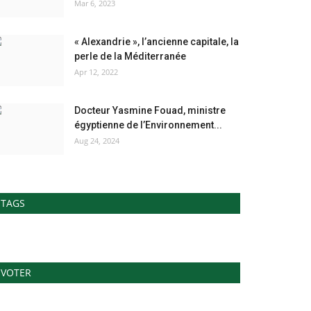
Mar 6, 2023
« Alexandrie », l’ancienne capitale, la
perle de la Méditerranée
Apr 12, 2022
Docteur Yasmine Fouad, ministre
égyptienne de l’Environnement...
Aug 24, 2024
TAGS
VOTER