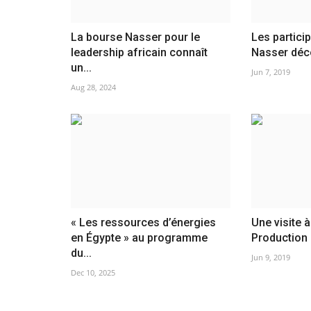
La bourse Nasser pour le
Les partici
leadership africain connaît
Nasser déco
un...
Jun 7, 2019
Aug 28, 2024
« Les ressources d’énergies
Une visite à
en Égypte » au programme
Production
du...
Jun 9, 2019
Dec 10, 2025