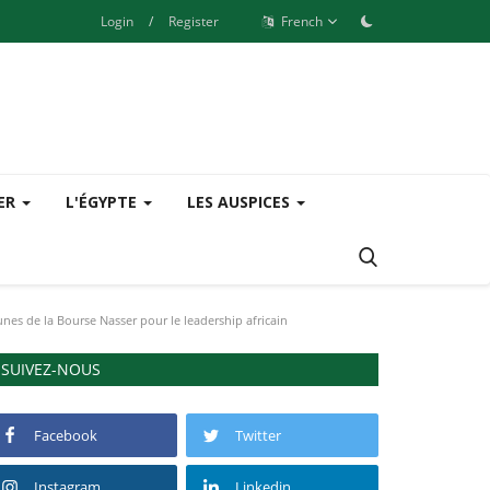
Login
/
Register
French
SER
L'ÉGYPTE
LES AUSPICES
unes de la Bourse Nasser pour le leadership africain
SUIVEZ-NOUS
Facebook
Twitter
Instagram
Linkedin