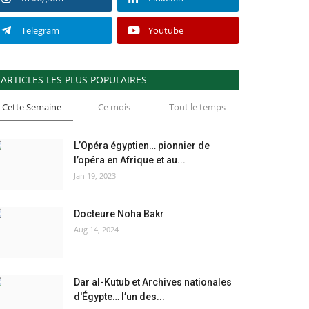
Telegram
Youtube
ARTICLES LES PLUS POPULAIRES
Cette Semaine
Ce mois
Tout le temps
L’Opéra égyptien… pionnier de
l’opéra en Afrique et au...
Jan 19, 2023
Docteure Noha Bakr
Aug 14, 2024
Dar al-Kutub et Archives nationales
d'Égypte… l’un des...