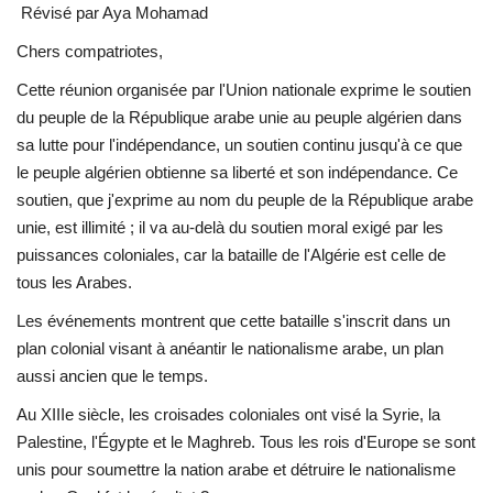
Révisé par Aya Mohamad
L'Égypte
Chers compatriotes,
Cette réunion organisée par l'Union nationale exprime le soutien
Mouvement de la jeunesse de
du peuple de la République arabe unie au peuple algérien dans
Nasser
sa lutte pour l'indépendance, un soutien continu jusqu'à ce que
le peuple algérien obtienne sa liberté et son indépendance. Ce
La Bourse Nasser pour le leadership
soutien, que j'exprime au nom du peuple de la République arabe
international
unie, est illimité ; il va au-delà du soutien moral exigé par les
puissances coloniales, car la bataille de l'Algérie est celle de
Actualités
tous les Arabes.
Équipe de travail
Les événements montrent que cette bataille s'inscrit dans un
plan colonial visant à anéantir le nationalisme arabe, un plan
Les pionniers
aussi ancien que le temps.
Au XIIIe siècle, les croisades coloniales ont visé la Syrie, la
Le citoyen mondial
Palestine, l'Égypte et le Maghreb. Tous les rois d'Europe se sont
unis pour soumettre la nation arabe et détruire le nationalisme
Documents