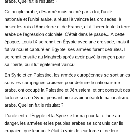
arabe. Quel fut le résultat ?
Ce peuple arabe, désarmé mais animé par la foi, l'unité
L'exposition
nationale et l'unité arabe, a réussi à vaincre les croisades, à
briser les rois d'Angleterre et de France, et à libérer toute la terre
Références
arabe de l'agression coloniale. C'était dans le passé... À cette
époque, Louis IX se rendit en Égypte avec une croisade, mais il
Gallery
fut vaincu et capturé en Égypte, ses armées furent détruites. Il
se rendit ensuite au Maghreb après avoir payé la rançon pour
Nos Partenaires
sa liberté, où il fut également vaincu.
opportunités
En Syrie et en Palestine, les armées européennes se sont unies
sous les campagnes croisées pour détruire le nationalisme
Language
arabe, ont occupé la Palestine et Jérusalem, et ont construit des
forteresses en Syrie, pensant ainsi avoir anéanti le nationalisme
English
Swahili
español
arabe. Quel en fut le résultat ?
French
Arabic
L'unité entre l'Égypte et la Syrie se forma pour faire face au
danger, les armées et les peuples arabes se sont unis car ils
croyaient que leur unité était la voie de leur force et de leur