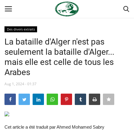
Des divers extraits
Login
Register
La bataille d'Alger n'est pas
seulement la bataille d'Alger...
Accueil
mais elle est celle de tous les
Terms & Conditions
Arabes
Contact
Aug 1, 2024 - 01:37
Forum international Nasser
Héritage de Gamal Abdel Nasser
Cet article a été traduit par Ahmed Mohamed Sabry
Les auspices