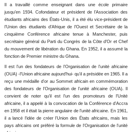
Il a travaillé comme enseignant dans une école primaire
jusqu’en 1934. Cofondateur et président de l’Association des
L'exposition
étudiants africains des États-Unis, il a été élu vice-président de
l’Union des étudiants d’Afrique de l’Ouest et Secrétaire de la
Références
cinquième Conférence africaine tenue à Manchester, puis
secrétaire général du Parti du Congrès de la Côte d’Or et Chef
Gallery
du mouvement de libération du Ghana. En 1952, il a assumé la
fonction de Premier ministre du Ghana.
Nos Partenaires
Il est l'un des fondateurs de l'Organisation de l'unité africaine
opportunités
(OUA) -l’Union africaine aujourd’hui- qu'il a présidée en 1965. Il a
reçu une médaille d'or au Sommet africain en commémoration
Language
des fondateurs de l'Organisation de l'unité africaine (OUA). Il
convient de noter qu’il est l’un des promoteurs de l’Unité
English
Swahili
español
africaine, il a appelé à la convocation de la Conférence d'Accra
en 1958 et il était la pierre angulaire de l’unité africaine. En 1961,
French
Arabic
il a lancé l’idée de créer l'Union des États africains, mais les
pays africains ont préféré la formule de l'Organisation de l'unité