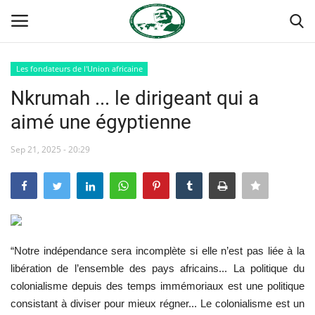
Les fondateurs de l'Union africaine
Login
Register
Nkrumah ... le dirigeant qui a
aimé une égyptienne
Accueil
Sep 21, 2025 - 20:29
Forum international Nasser
Terms & Conditions
Contact
“Notre indépendance sera incomplète si elle n’est pas liée à la
Héritage de Gamal Abdel Nasser
libération de l’ensemble des pays africains... La politique du
colonialisme depuis des temps immémoriaux est une politique
L'Égypte
consistant à diviser pour mieux régner... Le colonialisme est un