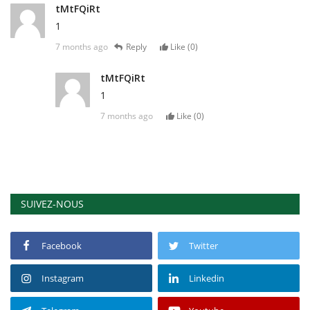
tMtFQiRt
1
7 months ago
Reply
Like (
0
)
tMtFQiRt
1
7 months ago
Like (
0
)
SUIVEZ-NOUS
Facebook
Twitter
Instagram
Linkedin