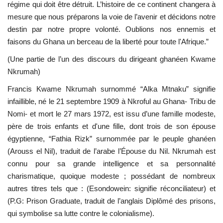
régime qui doit être détruit. L’histoire de ce continent changera à
mesure que nous préparons la voie de l’avenir et décidons notre
Les auspices
destin par notre propre volonté. Oublions nos ennemis et
faisons du Ghana un berceau de la liberté pour toute l'Afrique.”
Mouvement de la jeunesse de
Nasser
(Une partie de l’un des discours du dirigeant ghanéen Kwame
Nkrumah)
La Bourse Nasser pour le leadership
Francis Kwame Nkrumah surnommé “Alka Mtnaku” signifie
international
infaillible, né le 21 septembre 1909 à Nkroful au Ghana- Tribu de
Nomi- et mort le 27 mars 1972, est issu d’une famille modeste,
Actualités
père de trois enfants et d'une fille, dont trois de son épouse
égyptienne, “Fathia Rizk” surnommée par le peuple ghanéen
Équipe de travail
(Arouss el Nil), traduit de l’arabe l’Épouse du Nil. Nkrumah est
connu pour sa grande intelligence et sa personnalité
Les pionniers
charismatique, quoique modeste ; possédant de nombreux
autres titres tels que : (Esondowein: signifie réconciliateur) et
Le citoyen mondial
(P.G: Prison Graduate, traduit de l’anglais Diplômé des prisons,
qui symbolise sa lutte contre le colonialisme).
Documents