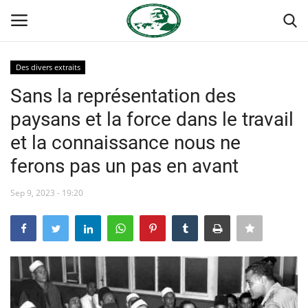
Des divers extraits
Login
Register
Sans la représentation des
paysans et la force dans le travail
Accueil
et la connaissance nous ne
Contact
ferons pas un pas en avant
Forum international Nasser
Sep 9, 2023 - 19:20
Terms & Conditions
Héritage de Gamal Abdel Nasser
L'Égypte