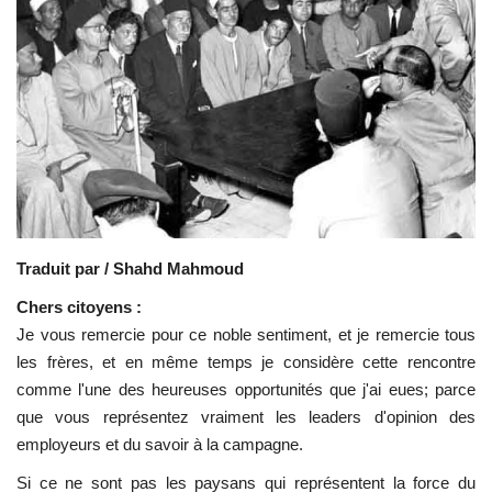
Les auspices
Mouvement de la jeunesse de
Nasser
La Bourse Nasser pour le leadership
international
Actualités
Traduit par / Shahd Mahmoud
Chers citoyens :
Équipe de travail
Je vous remercie pour ce noble sentiment, et je remercie tous
les frères, et en même temps je considère cette rencontre
Les pionniers
comme l'une des heureuses opportunités que j'ai eues; parce
que vous représentez vraiment les leaders d'opinion des
Le citoyen mondial
employeurs et du savoir à la campagne.
Documents
Si ce ne sont pas les paysans qui représentent la force du