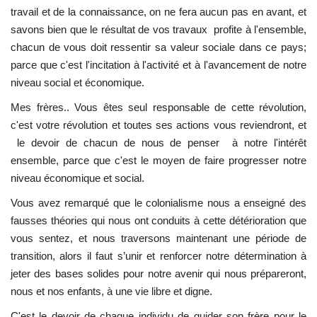
travail et de la connaissance, on ne fera aucun pas en avant, et
L'exposition
savons bien que le résultat de vos travaux profite à l'ensemble,
chacun de vous doit ressentir sa valeur sociale dans ce pays;
parce que c'est l'incitation à l'activité et à l'avancement de notre
Références
niveau social et économique.
Gallery
Mes frères.. Vous êtes seul responsable de cette révolution,
c'est votre révolution et toutes ses actions vous reviendront, et
Nos Partenaires
le devoir de chacun de nous de penser à notre l'intérêt
ensemble, parce que c'est le moyen de faire progresser notre
opportunités
niveau économique et social.
Vous avez remarqué que le colonialisme nous a enseigné des
Language
fausses théories qui nous ont conduits à cette détérioration que
English
Swahili
español
vous sentez, et nous traversons maintenant une période de
transition, alors il faut s’unir et renforcer notre détermination à
French
Arabic
jeter des bases solides pour notre avenir qui nous prépareront,
nous et nos enfants, à une vie libre et digne.
C'est le devoir de chaque individu de guider son frère pour le