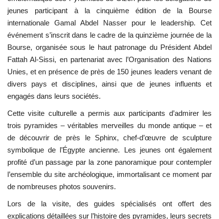
jeunes participant à la cinquième édition de la Bourse
L'exposition
internationale Gamal Abdel Nasser pour le leadership. Cet
événement s’inscrit dans le cadre de la quinzième journée de la
Références
Bourse, organisée sous le haut patronage du Président Abdel
Fattah Al-Sissi, en partenariat avec l’Organisation des Nations
Gallery
Unies, et en présence de près de 150 jeunes leaders venant de
divers pays et disciplines, ainsi que de jeunes influents et
Nos Partenaires
engagés dans leurs sociétés.
Cette visite culturelle a permis aux participants d’admirer les
opportunités
trois pyramides – véritables merveilles du monde antique – et
de découvrir de près le Sphinx, chef-d’œuvre de sculpture
Language
symbolique de l’Égypte ancienne. Les jeunes ont également
profité d’un passage par la zone panoramique pour contempler
English
Swahili
español
l’ensemble du site archéologique, immortalisant ce moment par
French
Arabic
de nombreuses photos souvenirs.
Lors de la visite, des guides spécialisés ont offert des
explications détaillées sur l’histoire des pyramides, leurs secrets