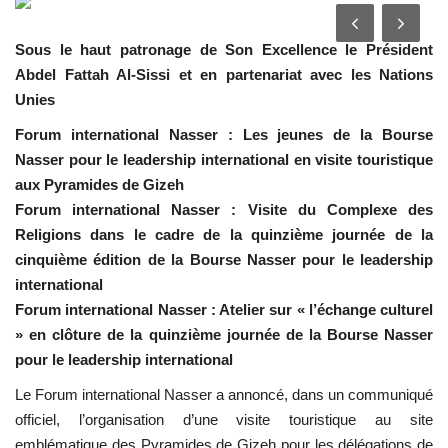
Les auspices
Sous le haut patronage de Son Excellence le Président
Abdel Fattah Al-Sissi et en partenariat avec les Nations
Mouvement de la jeunesse de
Unies
Nasser
Forum international Nasser : Les jeunes de la Bourse
Nasser pour le leadership international en visite touristique
La Bourse Nasser pour le leadership
international
aux Pyramides de Gizeh
Forum international Nasser : Visite du Complexe des
Religions dans le cadre de la quinzième journée de la
Actualités
cinquième édition de la Bourse Nasser pour le leadership
international
Équipe de travail
Forum international Nasser : Atelier sur « l’échange culturel
» en clôture de la quinzième journée de la Bourse Nasser
Les pionniers
pour le leadership international
Le citoyen mondial
Le Forum international Nasser a annoncé, dans un communiqué
officiel, l’organisation d’une visite touristique au site
Documents
emblématique des Pyramides de Gizeh pour les délégations de