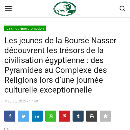
La cinquième promotion
Login
Register
Les jeunes de la Bourse Nasser
découvrent les trésors de la
Accueil
civilisation égyptienne : des
Terms & Conditions
Pyramides au Complexe des
Religions lors d’une journée
Contact
culturelle exceptionnelle
Forum international Nasser
May 23, 2025 - 17:49
Héritage de Gamal Abdel Nasser
L'Égypte