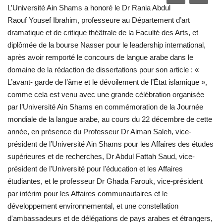
L’Université Ain Shams a honoré le Dr Rania Abdul
Les auspices
Raouf Yousef Ibrahim, professeure au Département d’art
dramatique et de critique théâtrale de la Faculté des Arts, et
Mouvement de la jeunesse de
diplômée de la bourse Nasser pour le leadership international,
Nasser
après avoir remporté le concours de langue arabe dans le
domaine de la rédaction de dissertations pour son article : «
La Bourse Nasser pour le leadership
L’avant- garde de l’âme et le dévoilement de l’État islamique »,
international
comme cela est venu avec une grande célébration organisée
par l’Université Ain Shams en commémoration de la Journée
Actualités
mondiale de la langue arabe, au cours du 22 décembre de cette
année, en présence du Professeur Dr Aiman Saleh, vice-
Équipe de travail
président de l’Université Ain Shams pour les Affaires des études
supérieures et de recherches, Dr Abdul Fattah Saud, vice-
Les pionniers
président de l'Université pour l'éducation et les Affaires
étudiantes, et le professeur Dr Ghada Farouk, vice-président
Le citoyen mondial
par intérim pour les Affaires communautaires et le
développement environnemental, et une constellation
Documents
d'ambassadeurs et de délégations de pays arabes et étrangers,