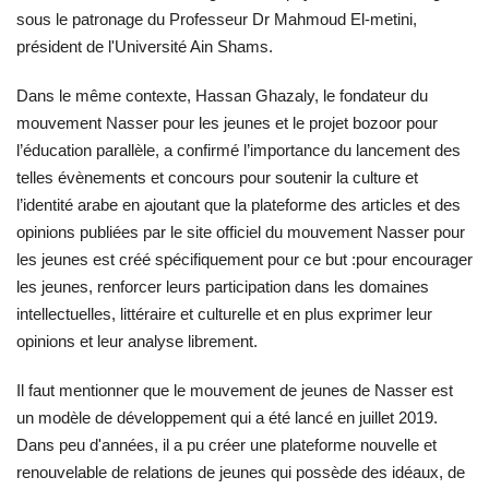
sous le patronage du Professeur Dr Mahmoud El-metini,
L'exposition
président de l'Université Ain Shams.
Dans le même contexte, Hassan Ghazaly, le fondateur du
Références
mouvement Nasser pour les jeunes et le projet bozoor pour
l’éducation parallèle, a confirmé l’importance du lancement des
Gallery
telles évènements et concours pour soutenir la culture et
l’identité arabe en ajoutant que la plateforme des articles et des
Nos Partenaires
opinions publiées par le site officiel du mouvement Nasser pour
les jeunes est créé spécifiquement pour ce but :pour encourager
opportunités
les jeunes, renforcer leurs participation dans les domaines
intellectuelles, littéraire et culturelle et en plus exprimer leur
Language
opinions et leur analyse librement.
English
Swahili
español
Il faut mentionner que le mouvement de jeunes de Nasser est
French
Arabic
un modèle de développement qui a été lancé en juillet 2019.
Dans peu d'années, il a pu créer une plateforme nouvelle et
renouvelable de relations de jeunes qui possède des idéaux, de