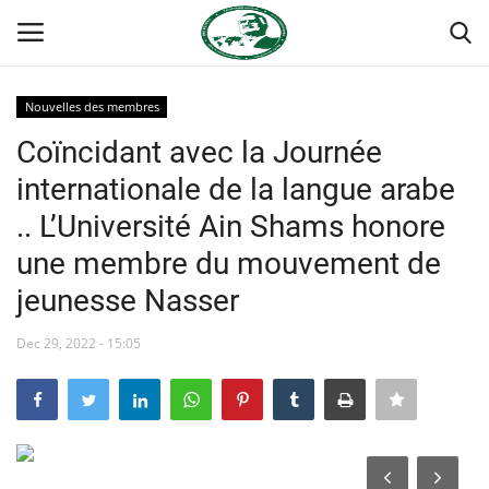
Nouvelles des membres
Login
Register
Coïncidant avec la Journée
internationale de la langue arabe
Accueil
.. L’Université Ain Shams honore
Forum international Nasser
une membre du mouvement de
jeunesse Nasser
Terms & Conditions
Dec 29, 2022 - 15:05
Contact
Héritage de Gamal Abdel Nasser
L'Égypte