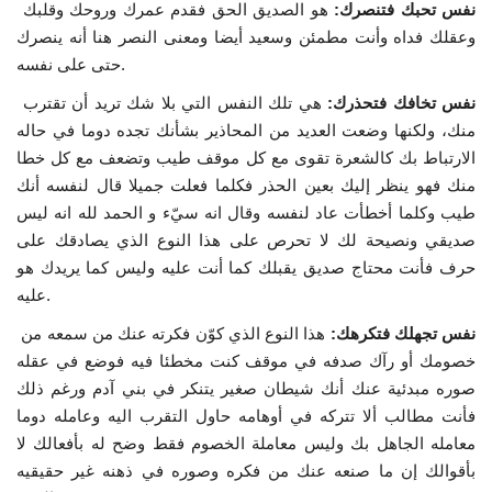
نفس تحبك فتنصرك:
هو الصديق الحق فقدم عمرك وروحك وقلبك
وعقلك فداه وأنت مطمئن وسعيد أيضا ومعنى النصر هنا أنه ينصرك
.
حتى على نفسه
نفس تخافك فتحذرك:
هي تلك النفس التي بلا شك تريد أن تقترب
منك، ولكنها وضعت العديد من المحاذير بشأنك تجده دوما في حاله
الارتباط بك كالشعرة تقوى مع كل موقف طيب وتضعف مع كل خطا
منك فهو ينظر إليك بعين الحذر فكلما فعلت جميلا قال لنفسه أنك
طيب وكلما أخطأت عاد لنفسه وقال انه سيّء و الحمد لله انه ليس
صديقي ونصيحة لك لا تحرص على هذا النوع الذي يصادقك على
حرف فأنت محتاج صديق يقبلك كما أنت عليه وليس كما يريدك هو
.
عليه
نفس تجهلك فتكرهك:
هذا النوع الذي كوّن فكرته عنك من سمعه من
خصومك أو رآك صدفه في موقف كنت مخطئا فيه فوضع في عقله
صوره مبدئية عنك أنك شيطان صغير يتنكر في بني آدم ورغم ذلك
فأنت مطالب ألا تتركه في أوهامه حاول التقرب اليه وعامله دوما
معامله الجاهل بك وليس معاملة الخصوم فقط وضح له بأفعالك لا
بأقوالك إن ما صنعه عنك من فكره وصوره في ذهنه غير حقيقيه