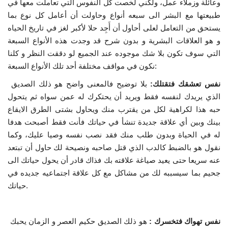
وعائلة وزملاء عمل، ولكني لخصت كل النفوس التي تعاملت معها في
طبيعتها مع البشر الى سبعه أنواع وحاولت أن أعامل كل نوع بما
إرث جمال عبدالناصر
يستحق من التعامل لعلى أحاول أن أَجِد حلا لأكبر لغز في تاريخ الحياه
و هو العلاقات البشرية و بدون شرح قد وجدت هذه الأنواع السبعة
أخبار
التي سوف تكون بلا شك موجوده عند الجميع لو دققت النظر و كلنا
:
نكون في مواقف مختلفة أحد تلك الأنواع السبعة
شروط وأحكام منحة ناصر للقيادة الدولية
نفس تعشقك فتقتلك:
بلا توضيح فالمعنى واضح هو ذلك الصديق
منحة ناصر للقيادة الدولية
الذي يريدك لنفسه فقط ويريد أن يحتكرك له عمن سواه ثم يتحول
حبه هذا لكراهية لكل من يقترب منك ويحاول بشتى الطرق الايقاع
مرجعياتنا
بينك وبين أي علاقة جديدة تنشأ في حياتك فأنت فقط أصبحت هدفا
له في الحياة وبدون طلب منك فقد نصب نفسه وصيا عليك، وكما
المواطن العالمي
نقول هو بالضبط كالدب الذي قتل صاحبه ونصيحة لك حاول أن تبتعد
عنه سريعا حتى يعيد صياغة علاقته بك فذاك قادر أن يحول حياتك الى
جحيم بما سيسببه لك من مشاكل مع كل علاقة اجتماعيه جديده في
الرواد
.
حياتك
فرص
نفس تهواك فتخسرك :
هو ذلك الصديق حكيم العصر و الزمان يحبك
وثائق