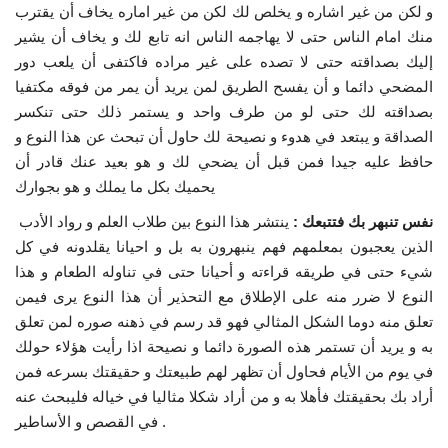
و لكن من غير اشاره و يخلص لك لكن من غير اماره يخاف أن يقترب
منك امام الناس حتى لا يهاجمه الناس انه تابع لك و يخاف أن يشير
الفيديوهات
إليك بصداقته حتى لا تصده على غير مراده فاكتفى أن يلعب دور
المضحي دائما و أن يفسح الطريق لمن يريد أن يمر من فوقه مكتفيا
الرعاة
بصداقته لك حتى لو من طرف واحد و يستمر ذلك حتى تنكسر
الصداقة و يبتعد في هدوء و نصيحة لك حاول أن تبحث عن هذا النوع و
الشركاء
حافظ عليه جيدا فمن قبل أن يضحي لك و هو بعيد عنك قادر أن
يحميك بكل ما يملك و هو بجوارك
Gallery
نفس تنبهر بك فتتبعك :
ينتشر هذا النوع بين طلاب العلم و رواد الأدب
الذين يعجبون بمعلمهم فهم ينبهرون به بل و احيانا يقلدونه في كل
لغة
شيء حتى في طريقه قراءته و أحيانا حتى في تناوله الطعام و هذا
English
Swahili
español
النوع لا ضرر منه على الإطلاق مع التحذير أن هذا النوع يرى فيمن
تعلق منه دوما الشكل المثالي فهو قد رسم في ذهنه صوره لمن تعلق
French
Arabic
به و يريد أن تستمر هذه الصورة دائما و نصيحة اذا رأيت هؤلاء حولك
في يوم من الأيام فحاول أن تظهر لهم طبيعتك و حقيقتك بسرعه فمن
أراد بك بحقيقتك فأهلا به و من أراد شكلا مثاليا في خياله فليبحث عنه
.
في القصص و الأساطير