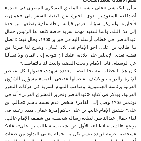
سأل
البكباشى «على خشبة» الملحق العسكرى المصرى فى «جدة»
إرث جمال عبدالناصر
أصدقاءه السعوديين ذوى الخبرة عن كيفية السفر إلى «عمان»،
فأجابوه، ولم يكن سؤاله بغرض قيامه برحلة عادية يقطعها من جدة
أخبار
إلى هذا البلد، وإنما لتنفيذ مهمة سرية خاصة كلفه بها الرئيس جمال
عبدالناصر، فى خطاب أرسله إليه فى فبراير ١٩٥٥، وقال فيه: «اتصل
منحة ناصر للقيادة الدولية
بنا طالب بن على، أخو الإمام فى بلاد عُمان، وشرح لنا طرفا من
قضية تعدى الإنجليز على بلاده، عليك أن تتوجه إلى عٌمان ولا تسألنا
شروط وأحكام منحة ناصر للقيادة الدولية
عن الوسيلة، قابل الإمام وابحث القضية وابعث لنا بالتفاصيل».
كان هذا الخطاب مفتتحا لقصة معقدة شهدت فصولها كل عناصر
مرجعياتنا
الإثارة والدراما، ويكشف تفاصيلها «فتحى الديب» مسؤول الشؤون
العربية برئاسة الجمهورية، وصاحب المهام السرية فى حركات التحرر
المواطن العالمي
العربية، ويذكر فى كتابه «عبدالناصر وتحرير المشرق العربى» أنه فى
نوفمبر ١٩٥٤ وصل إلى القاهرة شخص قدم نفسه باسم «طالب بن
الرواد
على» شقيق الإمام غالب بن على حاكم إمارة عمان، مبديا رغبته فى
لقاء جمال عبدالناصر، ليبلغه رسالة شخصية من شقيقه الإمام غالب.
فرص
يوضح «الديب» انطباعه الأول عن شخصية «طالب بن على»، قائلا:
«شخصية عربية فريدة تتسم بكل ما تحمله معانى البداوة من صفات
وثائق