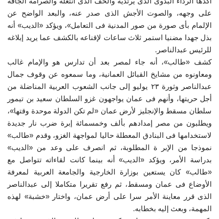
أكدها الرداء البدوى الذى يرتديه والخف الذى انتعله والصرامة الجافة
على وجهه، والصوت الأجش الذى صدر عنه، والبعد الواضح عن
الفيديوهات
الإلمام بأى صورة من صور المدنية فى التعامل»، ويؤكد «الديب» أنه
بذل جهدا مضنيا استمر ثلاث ساعات لإقناعه بالكشف عما يريد إبلاغه
الرعاة
للرئيس عبدالناصر.
كشف «طالب»، أنه جاء لمصر بعد أن تدارس هو والإمام غالب
الشركاء
ومعاونوه من مشايخ القبائل العمانية، وما سمعوه عن وقوف جمال
عبدالناصر وثورة ٢٣ يوليو إلى جانب الشعوب العربية المناضلة من
Gallery
أجل حريتها، وأنهم فى عمان يواجهون غزو السلطان سعيد بن تيمور
سلطان مسقط والإنجليز لأرض عمان «لم تكن الدولة موحدة وقتها»،
لغة
ويطلبون من مصر إمدادهم بألف وخمسمائة إبرة ضرب نار جديدة
لاستخدامها فى البنادق المعطلة حاليا لمواجهة الغزو، وقدم «طالب»
English
Swahili
español
نموذجا من الإبر ة المطلوبة، ثم انصرف على وعد من «الديب»
بدراسة الأمر، ويؤكد «الديب» أنه بينما كانت لقاءاته تتواصل مع
French
Arabic
«طالب» كان يستعين بوزارة الخارجية والجامعة العربية لمعرفة
الأوضاع فى عمان ومسقط، ثم رفع تقريرا متكاملا إلى عبدالناصر
الذى قرر معاينة الأمر سرا على أرض عمان، واختار «خشبة» لهذه
المهمة، وبعث إليه بخطابه.