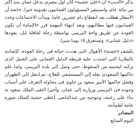
يذكر «الديب» أن «على خشبة» كان أول مصرى يدخل عمان منذ أكثر
من مائة عام، واستبشر المسؤولون العمانيون بقدومه خيرا، خاصة أن
الأمطار هطلت بعد انقطاع دام عشرين عاما، وبدأت الاجتماعات وحدد
العمانيون فيها مطالبهم، وبعد انتهاء المهمة قرر «الإمام» أن تكون
العودة عن طريق واحة البريمى بواسطة رحلة لقافلة إبل، يقودها
«دليل عمانى»، وتستغرق ١٥ يوما سيرا.
يكشف «خشبة» الأهوال التى هددت حياته فى رحلة العودة، كإصابته
بالملاريا التى اشتدت عليه فربطه الدليل العمانى على الجمل الذى
يركبه ليحميه من السقوط، حتى وصل إلى بلدة البريمى، ولما علم
حاكمها السعودى نقله إلى المستشفى للعلاج، ثم انتقل إلى الظهران
وفشل حاكمها الأمير سعود بن جلوى فى محاولة التعرف على أسباب
وجوده فى البريمى وزيارته إلى عمان، وأخيرا التقى الملك سعود به
بناء على رغبته، وبتوجيه من عبدالناصر، أعطى خشبة للملك صورة
عامة لطمأنته.
المصادر
اليوم السابع