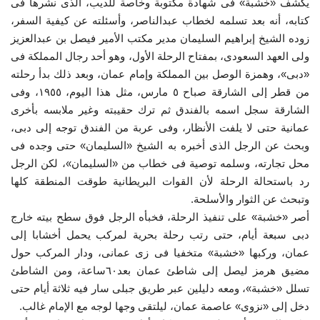
يكشف «خشبة» فى شهادة مكتوبة وخاصة للديب، الذى نشرها فى
كتابه، أنه بعد تسلمه لخطاب عبدالناصر، وأسئلته عن كيفية السفر،
زوده الشيخ إبراهيم السليمان مدير مكتب الأمير فيصل بن عبدالعزيز
ولى العهد السعودى، بمفتاح الرحلة الأول، وهو أحد رجال المملكة فى
«دبى»، وهمزة الوصل بين المملكة وإمام عمان، وبعد ذلك بدأ رحلته
من قطر إلى الشارقة صباح ٥ مارس، مثل هذا اليوم، ١٩٥٥، وفى
الشارقة سجل اسمه بالفندق ثم ترك حقيبته وغير ملابسه بأخرى
عمانية حتى لا يلفت الأنظار، وفى عربة من الفندق توجه إلى دبى،
وبحث عن الرجل الذى أخبره به الشيخ «السليمان» حتى وجده فى
محل تجارته، وسلمه توصية فى خطاب من «السليمان»، لكن الرجل
رد باستحالة الرحلة لأن القوات البريطانية طوقت المنطقة كلها
وتبحث عن الثوار والأسلحة.
أصر «خشبة» على تنفيذ الرحلة، فخبأه الرجل فوق سطح بيته خارج
دبى سبعة أيام، حتى رتب رحلة بحرية لمركب يحمل أخشابا إلى
عمان، وركبها «خشبة» متخفيا فى زى عمانى، ودار المركب حول
مضيق هرمز ليصل إلى شاطئ عمان بعد٦٠ساعة، ومن الشاطئ
تسلل «خشبة»، ومعه دليلين عبر طريق جبلى سار فيه ثلاثة أيام حتى
دخل إلى «نزوى» عاصمة عمان، ليلتقى وجها لوجه مع الإمام غالب.