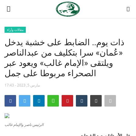
مقالات وآراء
تسجيل
تسجيل الدخول
ذات يوم.. الضابط على خشبة يدخل
«عُمان» سرا بتكليف من عبدالناصر
الصفحة الرئيسية
ويلتقى «الإمام غالب» ويعود عبر
مدرسة الطليعة الوطنية
الصحراء مربوطا على جمل
منتدى ناصر الدولي
مارس 5, 2023 - 17:43
حركة ناصر الشبابية
مصر
الرئيس ناصر والإمام غالب
فريق العمل
بقلم الأستاذ/ سعيد الشحات