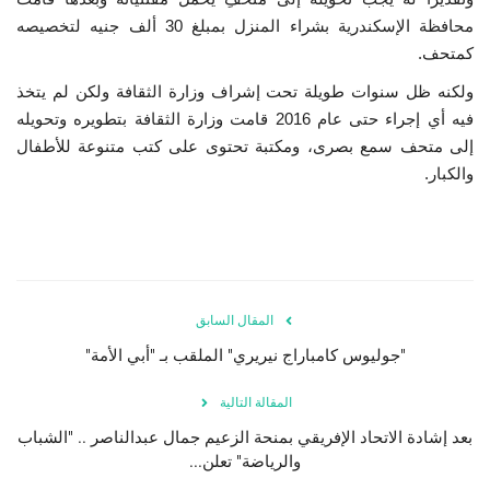
محافظة الإسكندرية بشراء المنزل بمبلغ 30 ألف جنيه لتخصيصه
الفيديوهات
كمتحف.
ولكنه ظل سنوات طويلة تحت إشراف وزارة الثقافة ولكن لم يتخذ
الرعاة
فيه أي إجراء حتى عام 2016 قامت وزارة الثقافة بتطويره وتحويله
إلى متحف سمع بصرى، ومكتبة تحتوى على كتب متنوعة للأطفال
الشركاء
والكبار.
Gallery
لغة
español
Swahili
English
المقال السابق
"جوليوس كامباراج نيريري" الملقب بـ "أبي الأمة"
Arabic
French
المقالة التالية
بعد إشادة الاتحاد الإفريقي بمنحة الزعيم جمال عبدالناصر .. "الشباب
والرياضة" تعلن...