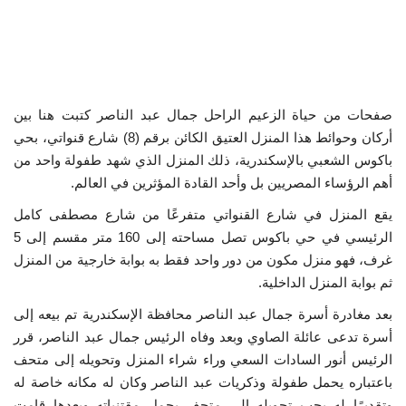
إرث جمال عبدالناصر
أخبار
صفحات من حياة الزعيم الراحل جمال عبد الناصر كتبت هنا بين
شروط وأحكام منحة ناصر للقيادة الدولية
أركان وحوائط هذا المنزل العتيق الكائن برقم (8) شارع قنواتي، بحي
باكوس الشعبي بالإسكندرية، ذلك المنزل الذي شهد طفولة واحد من
منحة ناصر للقيادة الدولية
أهم الرؤساء المصريين بل وأحد القادة المؤثرين في العالم.
يقع المنزل في شارع القنواتي متفرعًا من شارع مصطفى كامل
مرجعياتنا
الرئيسي في حي باكوس تصل مساحته إلى 160 متر مقسم إلى 5
غرف، فهو منزل مكون من دور واحد فقط به بوابة خارجية من المنزل
المواطن العالمي
ثم بوابة المنزل الداخلية.
الرواد
بعد مغادرة أسرة جمال عبد الناصر محافظة الإسكندرية تم بيعه إلى
أسرة تدعى عائلة الصاوي وبعد وفاه الرئيس جمال عبد الناصر، قرر
فرص
الرئيس أنور السادات السعي وراء شراء المنزل وتحويله إلى متحف
باعتباره يحمل طفولة وذكريات عبد الناصر وكان له مكانه خاصة له
وثائق
وتقديرًا له يجب تحويله إلى متحفِ يحمل مقتنياته وبعدها قامت