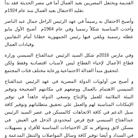
القديمة ويحتفل المصريين بعيد العمال أما في مصر الحديثة فقد بدأ
تقليد الاحتفال بعيد العمال منذ عام 1924م.
إرث جمال عبدالناصر
وأصبح الاحتفال به رسيماً في عهد الرئيس الراحل جمال عبد الناصر
أخبار
وأخذت المناسبة شكلاً رسميا وفي عام 1964م أصبح الأول مايو
عطله رسمية ويلقي فيها رئيس الجمهورية خطابا أمام النقابيين
شروط وأحكام منحة ناصر للقيادة الدولية
وقيادات العمال.
وفي مارس 2016م شكل السيد الرئيس عبدالفتاح السيسي وزارة
منحة ناصر للقيادة الدولية
قطاع الأعمال لإحياء القطاع ليس لأسباب اقتصادية وفقط ولكن
لتحقيق مبدأ العدالة الاجتماعية ورعاية مختلف فئات المجتمع.
مرجعياتنا
و أصبح من أولويات الدولة المصرية في عهد الرئيس عبدالفتاح
السيسي الاهتمام بالعمال ووضعهم في مكانتهم الصحيحة وتوفير
المواطن العالمي
البيئة الملائمة للعمل والإنتاج وتسعي الدولة جاهداً في توفير
الإمكانات المناسبة لهم والعمل علي تحقيق متطلباتهم وتوفير كافة
الرواد
سبل الدعم في كافة الاتجاهات كالمسكن في عصر السيد الرئيس
عبدالفتاح السيسي فتح فرص لمحدودي الدخل في العيش في
فرص
مسكن لائق ومتوافر به كل الاحتياجات المناسبة للأفراد و بتسهيلات
في السداد و أيضا توفير كافة وسائل المواصلات والتنقل المدعمة و
وثائق