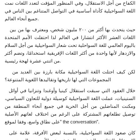
الكفاح من أجل الاستقلال، وفي المنظور المؤقت لتعدد اللغات نمت
إرث جمال عبدالناصر
اللغة السواحيلية كأداة أساسية في التواصل المتناغم بين الناس في
جميع أنحاء العالم.
أخبار
حيث يتحدث بها أكثر من ٢٠٠ مليون شخص، ومعترف بها من بين
اللغات العشر الأكثر انتشارا في العالم لذا احتفلت الأمم المتحدة
شروط وأحكام منحة ناصر للقيادة الدولية
باليوم العالمي للغة السواحلية تحت شعار السواحيلية من أجل السلام
والازدهار لأنها واحدة من أكثر اللغات الإفريقية استخدامًا، وتضم أكثر
منحة ناصر للقيادة الدولية
من اثنتي عشرة لهجة رئيسية.
لكن كيف احتلت اللغة السواحيلية مكانة بارزة بين العديد من
مرجعياتنا
المجموعات التي لها تاريخها وتقاليدها اللغوية المتنوعة؟
المواطن العالمي
خلال العقود التي سبقت استقلال كينيا وأوغندا وتنزانيا في أوائل
الستينيات، عملت اللغة السواحيلية كوسيلة دولية للتعاون السياسي،
ومكنت المناضلين من أجل الحرية في جميع أنحاء المنطقة من
الرواد
توصيل تطلعاتهم المشتركة على الرغم من اختلاف لغاتهم الأصلية
”.
the conversation
على نطاق واسع، وفقا لموقع”
فرص
كان صعود اللغة السواحيلية، بالنسبة لبعض الأفرقة، علامة على
وثائق