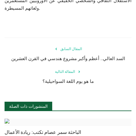
الاستقلال الثقافي والشخصي الحقيقي عن الأوروبيين المستعمرين
ولغاتهم المسيطرة.
الفيديوهات
الرعاة
الشركاء
المقال السابق
السد العالي.. أعظم وأكبر مشروع هندسي في القرن العشرين
Gallery
المقالة التالية
لغة
ما هو يوم اللغة السواحيلية؟
English
Swahili
español
French
Arabic
المنشورات ذات الصلة
الباحثة سمر عصام تكتب: ريادة الأعمال