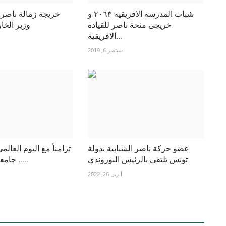
شباب المدرسة الافريقية ٢٠٦٣ و
خريجة زمالة ناصر ا
خريجى منحة ناصر للقيادة
وزير الخار
الافريقية...
سبتمبر 6, 2019
عضو حركة ناصر الشبابية بدولة
تزامناً مع اليوم العالم
تونس تلتقى بالرئيس البوروندي
.. جامعة عين شمس...
أبريل 26, 2022