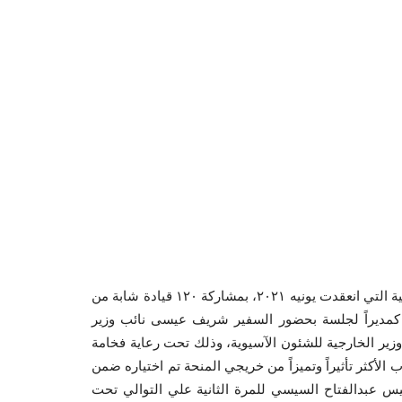
ويذكر أن «لبيب» تخرج من الدفعة الثانية لمنحة ناصر للقيادة الدولية التي انعقدت يونيه ٢٠٢١، بمشاركة ١٢٠ قيادة شابة من
شارك كمديراً لجلسة بحضور السفير شريف عيسى نائب وزير
وزير الخارجية للشئون الآسيوية، وذلك تحت رعاية فخامة
لأكثر تأثيراً وتميزاً من خريجي المنحة تم اختياره ضمن
س عبدالفتاح السيسي للمرة الثانية علي التوالي تحت