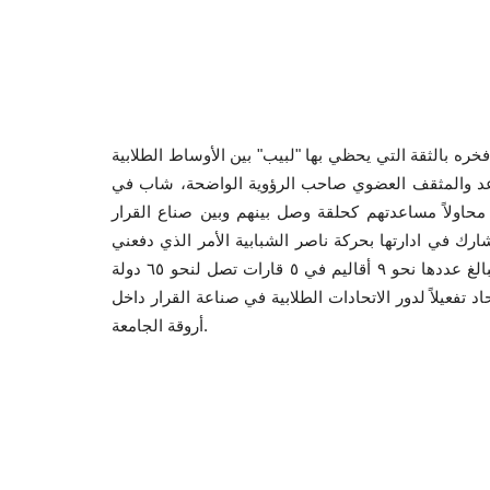
ه بالثقة التي يحظي بها "لبيب" بين الأوساط الطلابية
واعد والمثقف العضوي صاحب الرؤوية الواضحة، شاب في
 محاولاً مساعدتهم كحلقة وصل بينهم وبين صناع القرار
ارك في ادارتها بحركة ناصر الشبابية الأمر الذي دفعني
لتكليفه بمنصب أمين التنسيقية الاقليمية لحركة ناصر الشبابية، البالغ عددها نحو ٩ أقاليم في ٥ قارات تصل لنحو ٦٥ دولة
د تفعيلاً لدور الاتحادات الطلابية في صناعة القرار داخل
أروقة الجامعة.