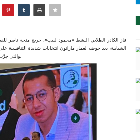
فاز الكادر الطلابي النشط «محمود لبيب»، خريج منحة ناصر للقياد
الشبابية، بعد خوضه لغمار ماراثون انتخابات شديدة التنافسية 
والتي جرَّت في الفترة من ٢٤ نوفمبر و حتي ٧ ديسمبر الجاري ٢٠٢٢.