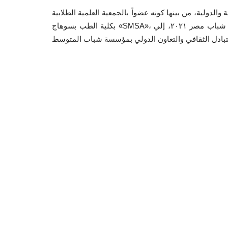
لدولية، من بينها كونه عضواً بالجمعية العلمية الطلابية
بكلية الطب بسوهاج «SMSA»، وعضو عارض في فريق اناكتس جامعة سوهاج، ثم عضواً ببرلمان شباب مصر ٢٠٢١، إلي