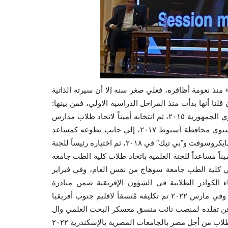
نذ نعومة أظافره، فعلي صغر سنه إلا أن سيرته الذاتية
قلنا أنها بدأت منذ المراحل الدراسية الاولي، فمن بينها:
حصوله علي المركز الرابع في مسابقة الطالب المثالي علي مستوي الجمهورية ٢٠١٥، ثم انتخابه أميناً لاتحاد طلاب مدارس
المتفوقين للعلوم والتكنولوجيا محافظة سوهاج ٢٠١٦، ثم علي مستوي محافظة أسيوط ٢٠١٧، إلي جانب تطوعه كمساعد
ميسر في معسكر التعليم أولا للقيادات الشبابية بتنظيم من شركة مايكروسوفت و"بي تيك" في ٢٠١٨، ثم اختياره رئيساً للجنة
عامة باتحاد طلاب تحيا مصر محافظة الجيزة ٢٠٢١، ثم أميناً مساعداً للجنة العلمية باتحاد طلاب كلية الطب جامعة
ب المثالي كلية الطب جامعة سوهاج من نفس العام، وفي فبراير
ناء الكوادر الطلابية في الشؤون الإفريقية ضمن مبادرة
أفروميديا وتحت رعاية المؤسسة الافريقية للتطوير وبناء القدرات، وفي مارس ٢٠٢٢ تم تكليفه مُنسقاً لاقليم جنوب أفريقيا
لمنصب نائب منسق معسكر البحث العلمي والEBM ، كما شارك في الملتقى الثاني