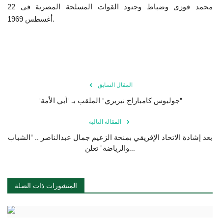
محمد فوزى وضباط وجنود القوات المسلحة المصرية فى 22
أغسطس 1969.
الفيديوهات
الرعاة
الشركاء
المقال السابق
Gallery
"جوليوس كامباراج نيريري" الملقب بـ "أبي الأمة"
المقالة التالية
لغة
بعد إشادة الاتحاد الإفريقي بمنحة الزعيم جمال عبدالناصر .. "الشباب
English
Swahili
español
والرياضة" تعلن...
French
Arabic
المنشورات ذات الصلة