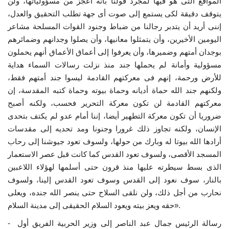
المواقع التى هو فيها لمجرد قولنا بأنه أعجز من مسؤولياتها، ولن
يتوقف دقيقة لكى يستمع إلى صوت أى جهة تطلب التحقيق والعدل،
إرث جمال عبدالناصر
إننى أريد أن يتدبر رجالنا من ضباط وجنود القوات المسلحة مشاعر
اليومين الأخيرين، وأن يتمثلوا معانيها، وأن يصلوا وجدانهم وضمائرهم
أخبار
بوجدان أمتهم وضميرها، وأن يعرفوا إلى أعماق الأعماق أنهم يحملون
مسؤولية وأمانة لم يحملها جند منذ نزلت رسالات السماء هداية
شروط وأحكام منحة ناصر للقيادة الدولية
للأرض ورحمة، إنهم فى معركتهم القادمة ليسوا جند أمتهم فقط،
ولكنهم جند الله حماة أديانه وحماة بيوته وحماة كتبه المقدسة، إن
منحة ناصر للقيادة الدولية
معركتهم القادمة لن تكون معركة التحرير فحسب، ولكنه أصبح
ضروريا أن تكون معركة التطهير أيضا، إننا أمام عدو لم يكتف بتحدى
مرجعياتنا
الإنسان، ولكنه تجاوز ذلك غرورا وجنونا ومد تحديه إلى مقدسات
أرادها الله بيوتا له وبارك من حولها، ولسوف تعود جيوشنا إلى رحاب
المواطن العالمي
المسجد الأقصى، ولسوف تعود القدس كما كانت قبل عصر الاستعمار
الذى بسط سيطرته عليها منذ قرون حتى أسلمها لهؤلاء اللاعبين
الرواد
بالنار، سوف نعود إلى القدس وسوف تعود القدس إلينا، ولسوف
نحارب من أجل ذلك، ولن نلقى السلاح حتى ينصر الله جنده، ويعلى
فرص
حقه ويعز بيته ويعود السلام الحقيقى إلى مدينة السلام».
- رسالة الرئيس جمال عبد الناصر إلى وزير الحربية الفريق أول
وثائق