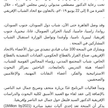
تحت رعاية الدكتور مصطفى مدبولي رئيس مجلس الوزراء ، خلال
إرث جمال عبدالناصر
الفترة من 8 إلى 22 يونيو ٢٠١٩م، بالتعاون مع اتحاد الشباب الإفريقي
.
أخبار
وقد وصل القاهرة حتى الآن، شباب دول السودان، جنوب السودان،
رواندا، زامبيا، جامبيا، كينيا، الجزائر، الصومال، غانا، نيجيريا، جنوب
شروط وأحكام منحة ناصر للقيادة الدولية
إفريقيا، ليبيريا، نامبيا، وأوغندا وتواصل الوزارة استقبال الشباب
المشاركين في المنحة .
منحة ناصر للقيادة الدولية
ويشارك في المنحة 100 شاب قيادي تنفيذي من دول الأعضاء بالاتحاد
الإفريقي، صناع القرار بالقطاع الحكومي، القيادات التنفيذية بالقطاع
مرجعياتنا
الخاص، شباب المجتمع المدني، رؤساء المجالس القومية للشباب،
أعضاء هيئة التدريس بالجامعات، الباحثين بمراكز البحوث
المواطن العالمي
الاستراتيجية والفكر، أعضاء النقابات المهنية، والإعلاميين
والصحفيين.
الرواد
وتبدأ فعاليات البرنامج غدًا بزيارة متحف وضريح جمال عبد الناصر،
بالإضافة إلى عقد لقاء مع العميد الأسبق لكلية البحوث والدراسات
فرص
الإفريقية الدكتور السيد فليفل حول جمال عبد الناصر وإفريقيا.
يذكر أن المنحة تعد إحدى آليات تنفيذ مبادرة (1Million by2021)
وثائق