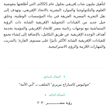
لتأهيل مليون شاب إفريقي بحلول عام 2021م، التي أطلقتها مفوضية
العلوم والتكنولوجيا والموارد البشرية بالاتحاد الإفريقي، وتهدف إلى
الفيديوهات
نقل التجربة المصرية العريقة في بناء المؤسسات الوطنية، وخلق
جيل جديد من القيادات التحويلية الإفريقية الشابة ذات الرؤية
الرعاة
المتماشية مع توجهات رئاسة مصر للاتحاد الإفريقي والمؤمنة بخدمة
أهداف الوحدة الإفريقية عن طريق التكامل، بالإضافة إلى إنشاء تجمع
الشركاء
للقيادات الإفريقية الشابة الأكثر تأثيرًا على مستوى القارة؛ بالتدريب
والمهارات اللازمة والرؤى الاستراتيجية.
Gallery
لغة
español
Swahili
English
المقال السابق
Arabic
French
"جوليوس كامباراج نيريري" الملقب بـ "أبي الأمة"
المقالة التالية
رؤية مصــــــــــــر ٢٠٣٠